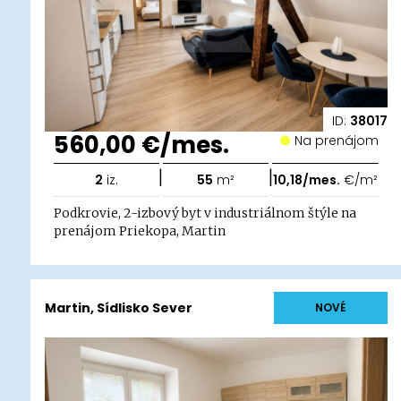
ID:
38017
560,00 €/mes.
Na prenájom
|
|
2
iz.
55
m²
10,18/mes.
€/m²
Podkrovie, 2-izbový byt v industriálnom štýle na
prenájom Priekopa, Martin
Martin, Sídlisko Sever
NOVÉ