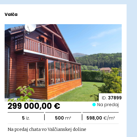
Valča
ID:
37899
299 000,00 €
Na predaj
|
|
5
iz.
500
m²
598,00
€/m²
Na predaj chata vo Valčianskej doline