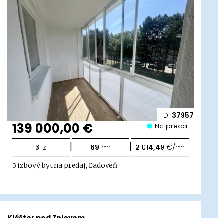
ID:
37957
139 000,00 €
Na predaj
|
|
3
iz.
69
m²
2 014,49
€/m²
3 izbový byt na predaj, Ľadoveň
Kláštor pod Znievom