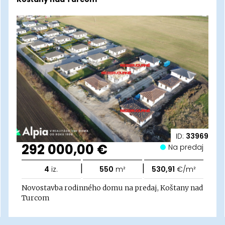
ID:
33969
292 000,00 €
Na predaj
|
|
4
iz.
550
m²
530,91
€/m²
Novostavba rodinného domu na predaj, Koštany nad
Turcom