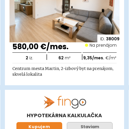
ID:
38009
580,00 €/mes.
Na prenájom
|
|
2
iz.
62
m²
9,35/mes.
€/m²
Centrum mesta Martin, 2-izbový byt na prenájom,
skvelá lokalita
HYPOTEKÁRNA KALKULAČKA
Kupujem
Staviam