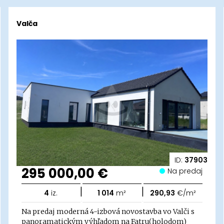
Valča
ID:
37903
295 000,00 €
Na predaj
|
|
4
iz.
1 014
m²
290,93
€/m²
Na predaj moderná 4-izbová novostavba vo Valči s
panoramatickým výhľadom na Fatru(holodom)