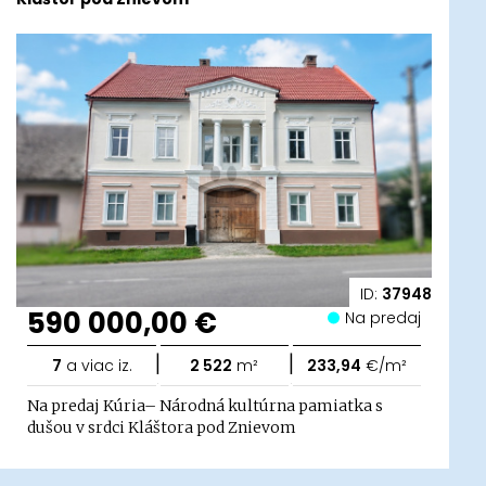
ID:
37948
590 000,00 €
Na predaj
|
|
7
a viac iz.
2 522
m²
233,94
€/m²
Na predaj Kúria– Národná kultúrna pamiatka s
dušou v srdci Kláštora pod Znievom