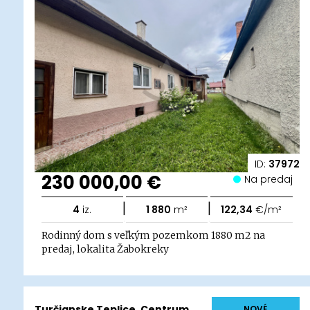
ID:
37972
230 000,00 €
Na predaj
|
|
4
iz.
1 880
m²
122,34
€/m²
Rodinný dom s veľkým pozemkom 1880 m2 na
predaj, lokalita Žabokreky
Turčianske Teplice, Centrum
NOVÉ