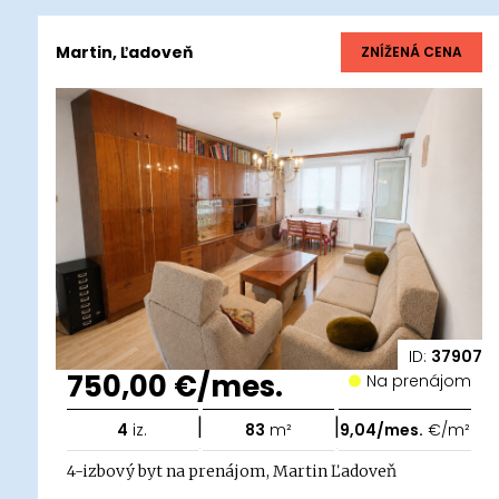
Martin, Ľadoveň
ZNÍŽENÁ CENA
ID:
37907
750,00 €/mes.
Na prenájom
|
|
4
iz.
83
m²
9,04/mes.
€/m²
4-izbový byt na prenájom, Martin Ľadoveň