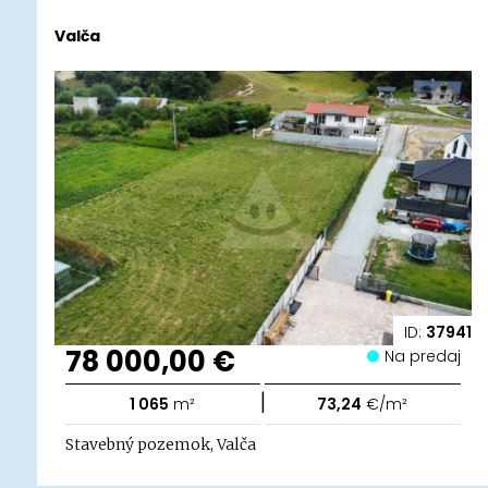
Valča
ID:
37941
78 000,00 €
Na predaj
|
1 065
m²
73,24
€/m²
Stavebný pozemok, Valča