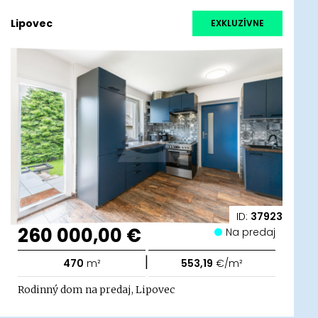
Lipovec
EXKLUZÍVNE
ID:
37923
260 000,00 €
Na predaj
|
470
m²
553,19
€/m²
Rodinný dom na predaj, Lipovec