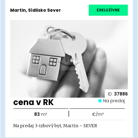
Martin, Sídlisko Sever
EXKLUZÍVNE
ID:
37886
cena v RK
Na predaj
|
83
m²
€/m²
Na predaj 3-izbový byt, Martin – SEVER