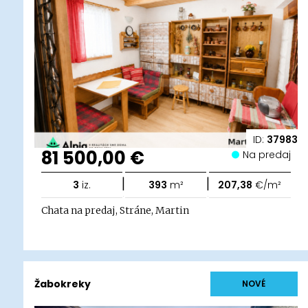
ID:
37983
81 500,00 €
Na predaj
|
|
3
iz.
393
m²
207,38
€/m²
Chata na predaj, Stráne, Martin
Žabokreky
NOVÉ