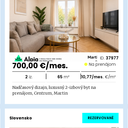
ID:
37977
700,00 €/mes.
Na prenájom
|
|
2
iz.
65
m²
10,77/mes.
€/m²
Nadčasový dizajn, luxusný 2-izbový byt na
prenájom, Centrum, Martin
Slovensko
REZERVOVANÉ