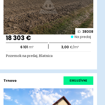
ID:
38008
18 303 €
Na predaj
|
6 101
m²
3,00
€/m²
Pozemok na predaj, Blatnica
Trnovo
EXKLUZÍVNE