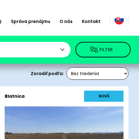
Q
Správa prenájmu
O nás
Kontakt
FILTER
Zoradiť podľa:
Blatnica
NOVÉ