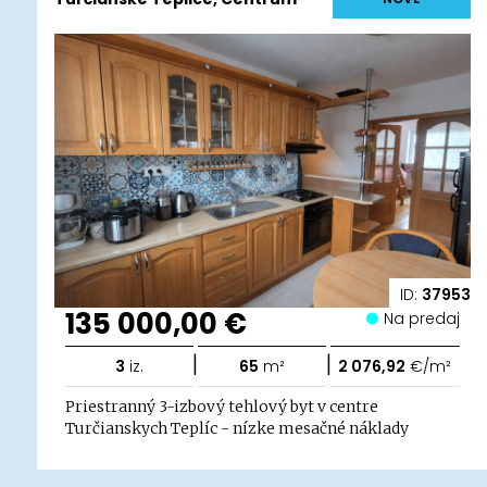
ID:
37953
135 000,00 €
Na predaj
|
|
3
iz.
65
m²
2 076,92
€/m²
Priestranný 3-izbový tehlový byt v centre
Turčianskych Teplíc - nízke mesačné náklady