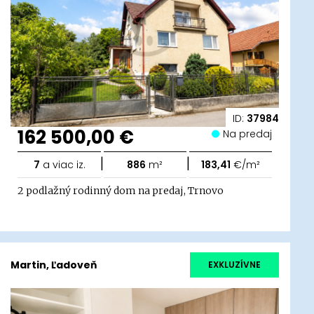
ID:
37984
162 500,00 €
Na predaj
|
|
7
a viac iz.
886
m²
183,41
€/m²
2 podlažný rodinný dom na predaj, Trnovo
Martin, Ľadoveň
EXKLUZÍVNE