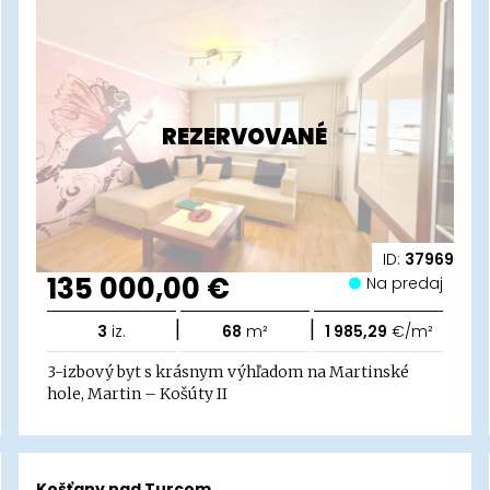
REZERVOVANÉ
ID:
37969
135 000,00 €
Na predaj
|
|
3
iz.
68
m²
1 985,29
€/m²
3-izbový byt s krásnym výhľadom na Martinské
hole, Martin – Košúty II
Košťany nad Turcom