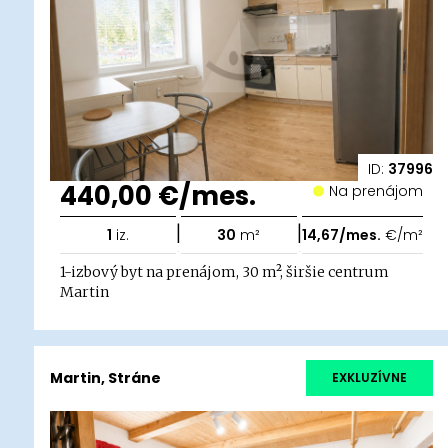
ID:
37996
440,00 €/mes.
Na prenájom
|
|
1
iz.
30
m²
14,67/mes.
€/m²
1-izbový byt na prenájom, 30 m², širšie centrum
Martin
Martin, Stráne
EXKLUZÍVNE