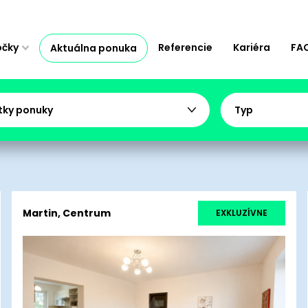
očky
Referencie
Kariéra
FA
Aktuálna ponuka
tky ponuky
Typ
Martin, Centrum
EXKLUZÍVNE