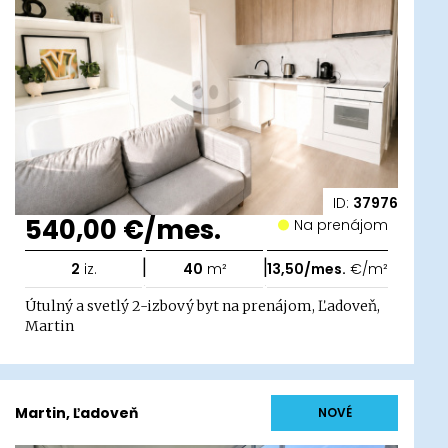
ID:
37976
540,00 €/mes.
Na prenájom
|
|
2
iz.
40
m²
13,50/mes.
€/m²
Útulný a svetlý 2-izbový byt na prenájom, Ľadoveň,
Martin
Martin, Ľadoveň
NOVÉ