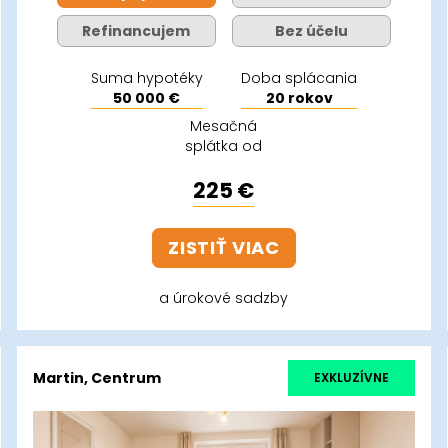
Refinancujem
Bez účelu
Suma hypotéky
Doba splácania
50 000 €
20 rokov
Mesačná
splátka od
225 €
ZISTIŤ VIAC
a úrokové sadzby
Martin, Centrum
EXKLUZÍVNE