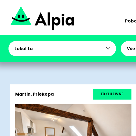
Pob
Lokalita
Vše
Martin, Priekopa
EXKLUZÍVNE