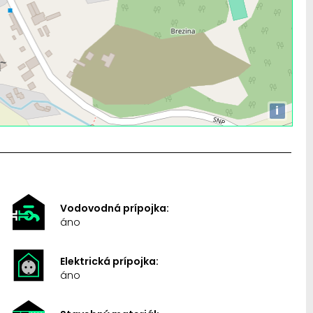
i
Vodovodná prípojka:
áno
Elektrická prípojka:
áno