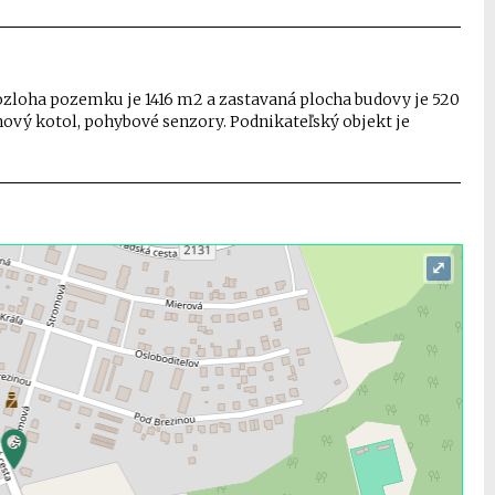
zloha pozemku je 1416 m2 a zastavaná plocha budovy je 520
nový kotol, pohybové senzory. Podnikateľský objekt je
⤢