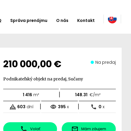
Q
Správa prenájmu
O nás
Kontakt
210 000,00 €
Na predaj
Podnikateľský objekt na predaj, Sučany
|
1 416
m²
148.31
€/m²
|
|
603
dní
395
x
0
x
Volať
Mám záujem