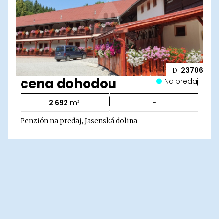
ID:
23706
cena dohodou
Na predaj
|
2 692
m²
-
Penzión na predaj, Jasenská dolina