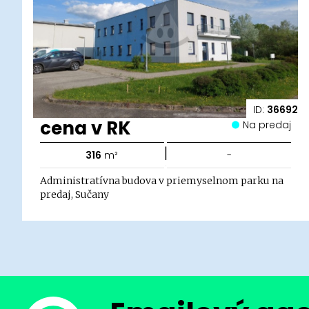
ID:
36692
cena v RK
Na predaj
|
316
m²
-
Administratívna budova v priemyselnom parku na
predaj, Sučany