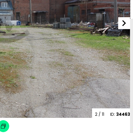
2
/ 11
ID:
34463