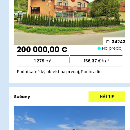
ID:
34243
200 000,00 €
Na predaj
|
1 279
m²
156,37
€/m²
Podnikateľský objekt na predaj, Podhradie
Sučany
NÁŠ TIP