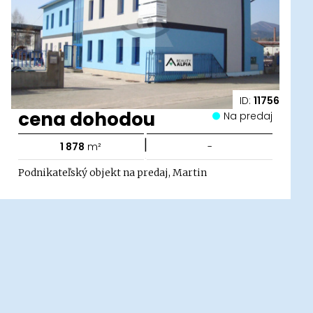
ID:
11756
cena dohodou
Na predaj
|
1 878
m²
-
Podnikateľský objekt na predaj, Martin