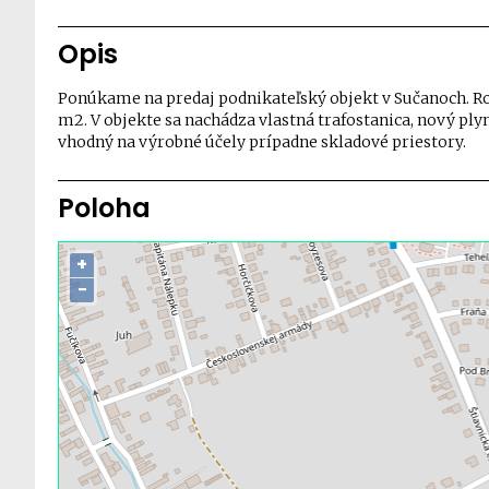
Opis
Ponúkame na predaj podnikateľský objekt v Sučanoch. Ro
m2. V objekte sa nachádza vlastná trafostanica, nový ply
vhodný na výrobné účely prípadne skladové priestory.
Poloha
+
−