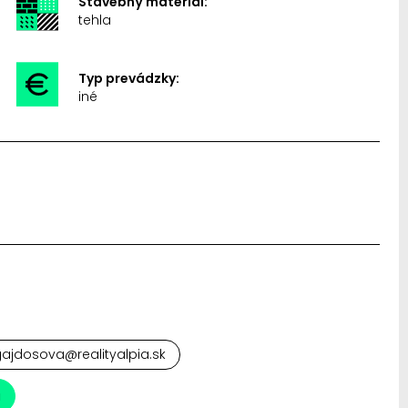
Stavebný materiál:
tehla
Typ prevádzky:
iné
gajdosova@realityalpia.sk
a