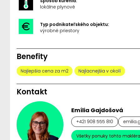
Spôsob kúrenia:
lokálne plynové
Typ podnikateľského objektu:
výrobné priestory
Benefity
Najlepšia cena za m2
Najlacnejšia v okolí
Kontakt
Emília Gajdošová
+421 908 555 810
emilia.
Všetky ponuky tohto maklér