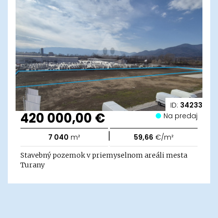
ID:
34233
420 000,00 €
Na predaj
|
7 040
m²
59,66
€/m²
Stavebný pozemok v priemyselnom areáli mesta
Turany