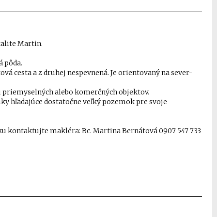
lite Martin.
á pôda.
tová cesta a z druhej nespevnená. Je orientovaný na sever-
bu priemyselných alebo komerčných objektov.
iky hľadajúce dostatočne veľký pozemok pre svoje
dku kontaktujte makléra: Bc. Martina Bernátová 0907 547 733