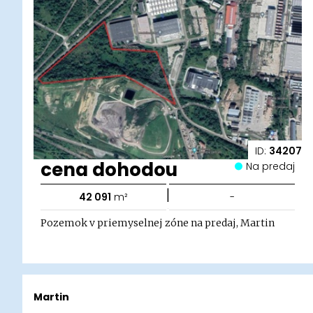
ID:
34207
cena dohodou
Na predaj
|
42 091
m²
-
Pozemok v priemyselnej zóne na predaj, Martin
Martin