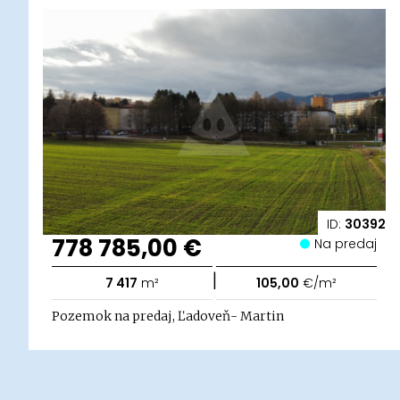
ID:
30392
778 785,00 €
Na predaj
|
7 417
m²
105,00
€/m²
Pozemok na predaj, Ľadoveň- Martin