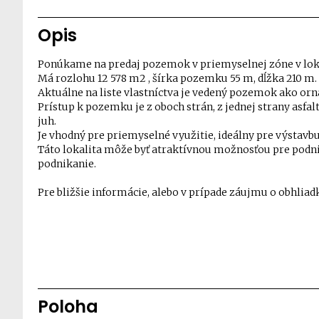
Opis
Ponúkame na predaj pozemok v priemyselnej zóne v loka
Má rozlohu 12 578 m2 , šírka pozemku 55 m, dĺžka 210 m.
Aktuálne na liste vlastníctva je vedený pozemok ako orn
Prístup k pozemku je z oboch strán, z jednej strany asfal
juh.
Je vhodný pre priemyselné využitie, ideálny pre výstav
Táto lokalita môže byť atraktívnou možnosťou pre podn
podnikanie.
Pre bližšie informácie, alebo v prípade záujmu o obhlia
Poloha