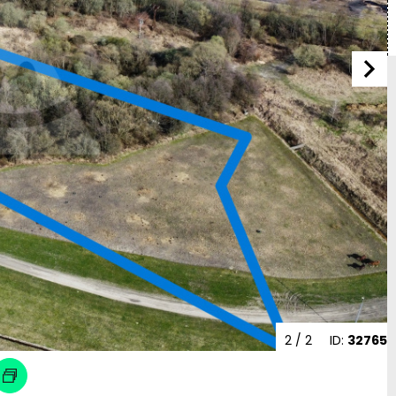
2
/ 2
ID:
32765