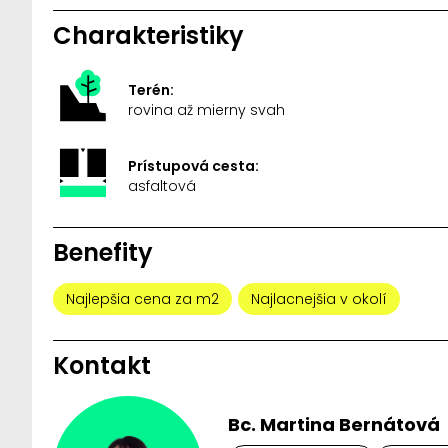
Charakteristiky
Terén:
rovina až mierny svah
Prístupová cesta:
asfaltová
Benefity
Najlepšia cena za m2
Najlacnejšia v okolí
Kontakt
Bc. Martina Bernátová