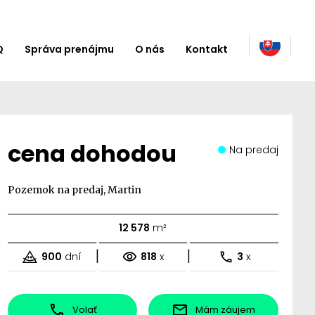
Q
Správa prenájmu
O nás
Kontakt
cena dohodou
Na predaj
Pozemok na predaj, Martin
12 578
m²
|
|
900
dní
818
x
3
x
Volať
Mám záujem