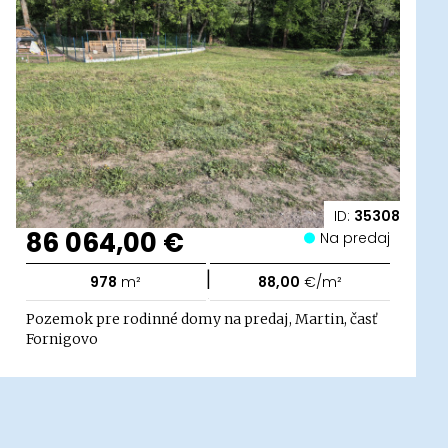
ID:
35308
86 064,00 €
Na predaj
|
978
m²
88,00
€/m²
Pozemok pre rodinné domy na predaj, Martin, časť
Fornigovo