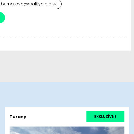
.bernatova@realityalpia.sk
a
Turany
EXKLUZÍVNE