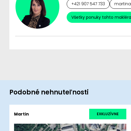
+421 907 547 733
martina
Všetky ponuky tohto maklér
Podobné nehnuteľnosti
Martin
EXKLUZÍVNE