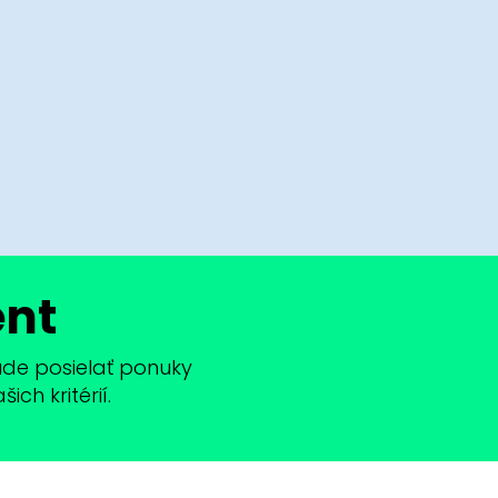
ent
bude posielať ponuky
ch kritérií.