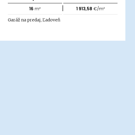
|
16
m²
1 913,58
€/m²
Garáž na predaj, Ľadoveň