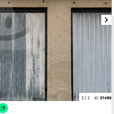
2
/ 2
ID:
37485