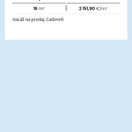
|
16
m²
2 151,90
€/m²
Garáž na predaj, Ľadoveň