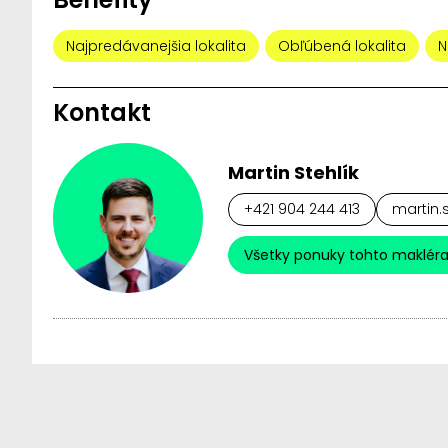
Najpredávanejšia lokalita
Obľúbená lokalita
N
Kontakt
Martin Stehlík
+421 904 244 413
martin.s
Všetky ponuky tohto maklér