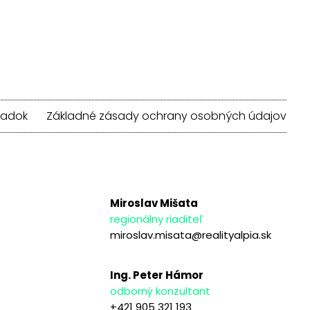
iadok
Základné zásady ochrany osobných údajov
Miroslav Mišata
regionálny riaditeľ
miroslav.misata@realityalpia.sk
Ing. Peter Hámor
odborný konzultant
+421 905 321 193