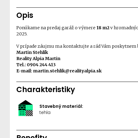
Opis
Ponúkame na predaj garáž o výmere
18 m2
v hromadných
2025.
V prípade záujmu ma kontaktujte a rád Vám poskytnem 
Martin Stehlík
Reality Alpia Martin
Tel.: 0904 244 413
E-mail: martin.stehlik@realityalpia.sk
Charakteristiky
Stavebný materiál:
tehla
Benefity