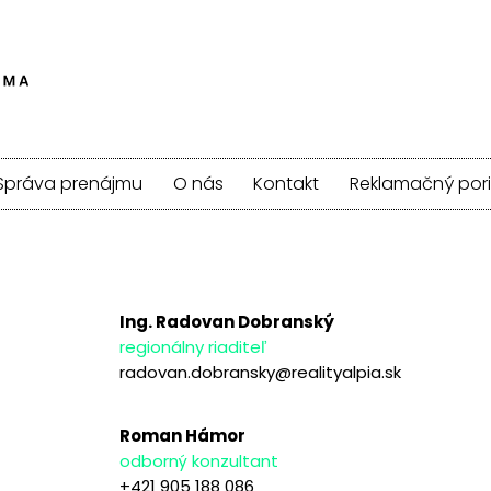
Správa prenájmu
O nás
Kontakt
Reklamačný por
Ing. Radovan Dobranský
regionálny riaditeľ
radovan.dobransky@realityalpia.sk
Roman Hámor
odborný konzultant
+421 905 188 086