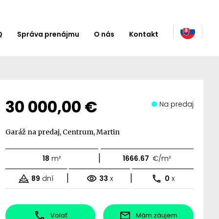
Q
Správa prenájmu
O nás
Kontakt
30 000,00 €
Na predaj
Garáž na predaj, Centrum, Martin
|
18
m²
1666.67
€/m²
|
|
89
dní
33
x
0
x
Volať
Mám záujem