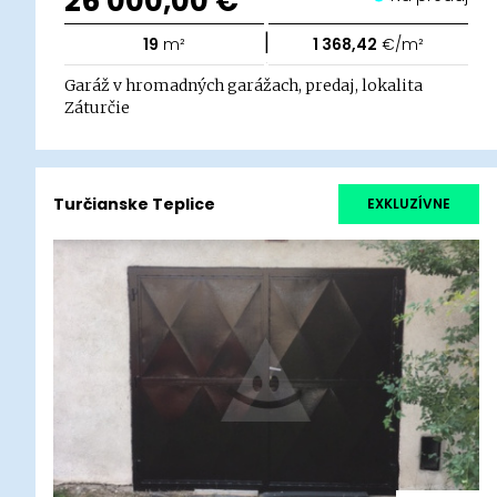
26 000,00 €
|
19
m²
1 368,42
€/m²
Garáž v hromadných garážach, predaj, lokalita
Záturčie
Turčianske Teplice
EXKLUZÍVNE