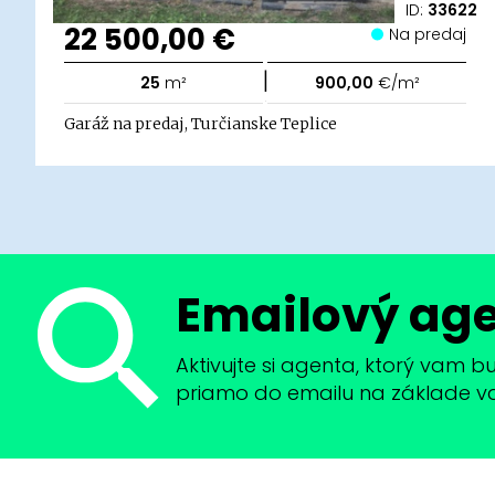
ID:
33622
22 500,00 €
Na predaj
|
25
m²
900,00
€/m²
Garáž na predaj, Turčianske Teplice
Emailový ag
Aktivujte si agenta, ktorý vam 
priamo do emailu na základe vaši