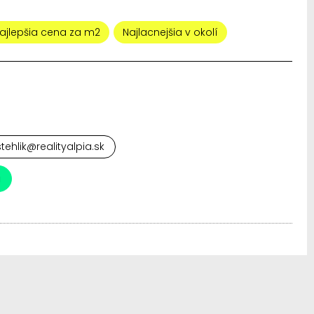
ajlepšia cena za m2
Najlacnejšia v okolí
tehlik@realityalpia.sk
a