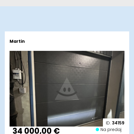
Martin
ID:
34159
34 000,00 €
Na predaj