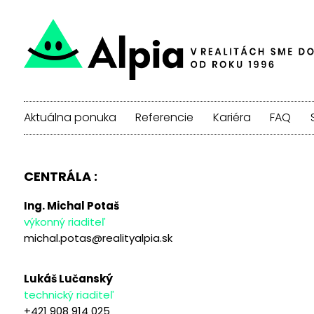
Aktuálna ponuka
Referencie
Kariéra
FAQ
CENTRÁLA :
Ing. Michal Potaš
výkonný riaditeľ
michal.potas@realityalpia.sk
Lukáš Lučanský
technický riaditeľ
+421 908 914 025