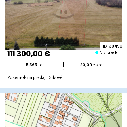
ID:
30450
111 300,00 €
Na predaj
|
5 565
m²
20,00
€/m²
Pozemok na predaj, Dubové