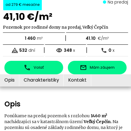
Na predaj
od
279 €
mesačne
41,10 €/m²
Pozemok pre rodinné domy na predaj, Veľký Čepčín
|
1 460
m²
41.10
€/m²
|
|
532
dní
348
x
0
x
Volať
Mám záujem
Opis
Charakteristiky
Kontakt
Opis
Ponúkame na predaj pozemok s rozlohou
1460 m²
nachádzajúci sa v katastrálnom území
Veľký Čepčín.
Na
pozemku sú osadené základy rodinného domu, na ktorý je