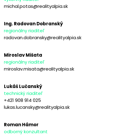
michal.potas@realityalpia.sk
Ing. Radovan Dobranský
regionálny riaditeľ
radovan.dobransky@realityalpia.sk
Miroslav Mišata
regionálny riaditeľ
miroslav.misata@realityalpia.sk
Lukáš Lučanský
technický riaditeľ
+421 908 914 025
lukas.lucansky@realityalpia.sk
Roman Hámor
odborný konzultant