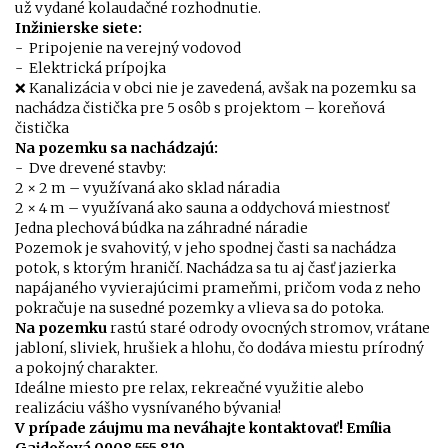
už vydané kolaudačné rozhodnutie.
Inžinierske siete:
- Pripojenie na verejný vodovod
- Elektrická prípojka
❌ Kanalizácia v obci nie je zavedená, avšak na pozemku sa
nachádza čistička pre 5 osôb s projektom – koreňová
čistička
Na pozemku sa nachádzajú:
- Dve drevené stavby:
2 × 2 m – využívaná ako sklad náradia
2 × 4 m – využívaná ako sauna a oddychová miestnosť
Jedna plechová búdka na záhradné náradie
Pozemok je svahovitý, v jeho spodnej časti sa nachádza
potok, s ktorým hraničí. Nachádza sa tu aj časť jazierka
napájaného vyvierajúcimi prameňmi, pričom voda z neho
pokračuje na susedné pozemky a vlieva sa do potoka.
Na pozemku
rastú staré odrody ovocných stromov, vrátane
jabloní, sliviek, hrušiek a hlohu, čo dodáva miestu prírodný
a pokojný charakter.
Ideálne miesto pre relax, rekreačné využitie alebo
realizáciu vášho vysnívaného bývania!
V prípade záujmu ma neváhajte kontaktovať! Emília