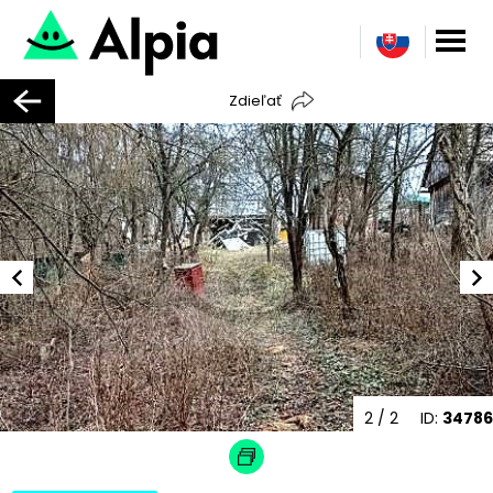
Zdieľať
2
/ 2
ID:
34786