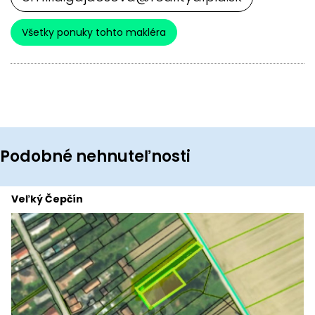
Všetky ponuky tohto makléra
Podobné nehnuteľnosti
Veľký Čepčín