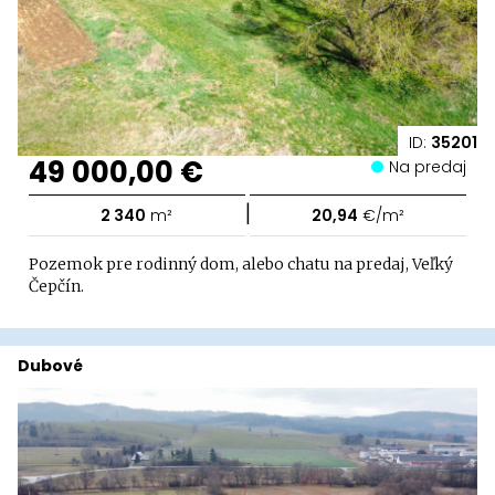
ID:
35201
49 000,00 €
Na predaj
|
2 340
m²
20,94
€/m²
Pozemok pre rodinný dom, alebo chatu na predaj, Veľký
Čepčín.
Dubové