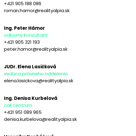
+421 905 188 086
roman.hamor@realityalpia.sk
Ing. Peter Hámor
odborný konzultant
+421 905 321 193
peter.hamor@realityalpia.sk
JUDr. Elena Lasičková
vedúca právneho oddelenia
elena.lasickova@realityalpia.sk
Ing. Denisa Kurbelová
call centrum
+421 951 089 965
denisa.kurbelova@realityalpia.sk