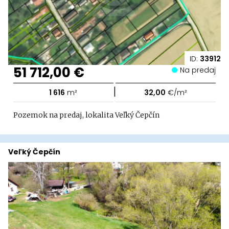
ID:
33912
51 712,00 €
Na predaj
|
1 616
m²
32,00
€/m²
Pozemok na predaj, lokalita Veľký Čepčín
Veľký Čepčín