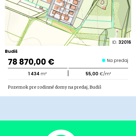
ID:
32016
Budiš
78 870,00 €
Na predaj
|
1 434
m²
55,00
€/m²
Pozemok pre rodinné domy na predaj, Budiš