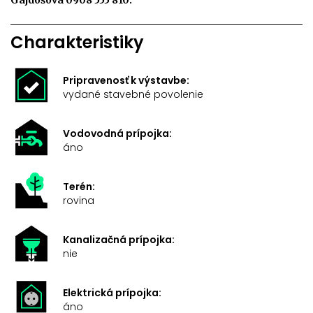
Gajdošová 0908 555 810.
Charakteristiky
Pripravenosť k výstavbe:
vydané stavebné povolenie
Vodovodná prípojka:
áno
Terén:
rovina
Kanalizačná prípojka:
nie
Elektrická prípojka:
áno