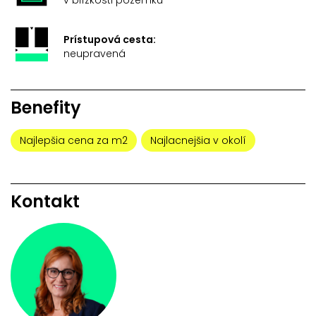
Prístupová cesta:
neupravená
Benefity
Najlepšia cena za m2
Najlacnejšia v okolí
Kontakt