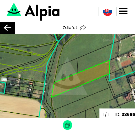
Zdieľať
1
/ 1
ID:
33665