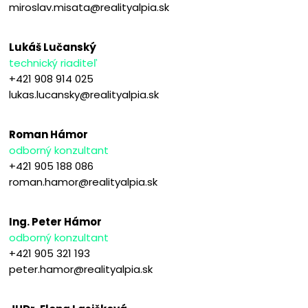
miroslav.misata@realityalpia.sk
Lukáš Lučanský
technický riaditeľ
+421 908 914 025
lukas.lucansky@realityalpia.sk
Roman Hámor
odborný konzultant
+421 905 188 086
roman.hamor@realityalpia.sk
Ing. Peter Hámor
odborný konzultant
+421 905 321 193
peter.hamor@realityalpia.sk