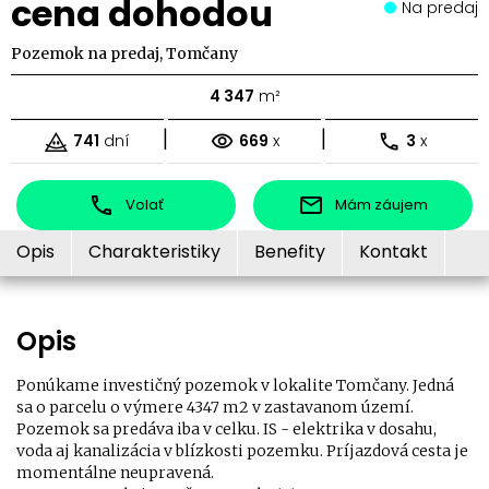
cena dohodou
Na predaj
Pozemok na predaj, Tomčany
4 347
m²
|
|
741
dní
669
x
3
x
Volať
Mám záujem
Opis
Charakteristiky
Benefity
Kontakt
Opis
Ponúkame investičný pozemok v lokalite Tomčany. Jedná
sa o parcelu o výmere 4347 m2 v zastavanom území.
Pozemok sa predáva iba v celku. IS - elektrika v dosahu,
voda aj kanalizácia v blízkosti pozemku. Príjazdová cesta je
momentálne neupravená.