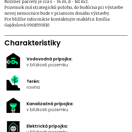
Rozmer parcely je cca š - 34 m, d - 141 m2.
Pozemok má strategickú polohu, do budúcna pri výstavbe
novej nemocnice bude v priamom dosahu výstavby.
Pre bližšie informácie kontaktujte makléra: Emília
Gajdošová 0908555810
Charakteristiky
Vodovodná prípojka:
v blízkosti pozemku
Terén:
rovina
Kanalizačná prípojka:
v blízkosti pozemku
Elektrická prípojka:
v blízkosti pozemku