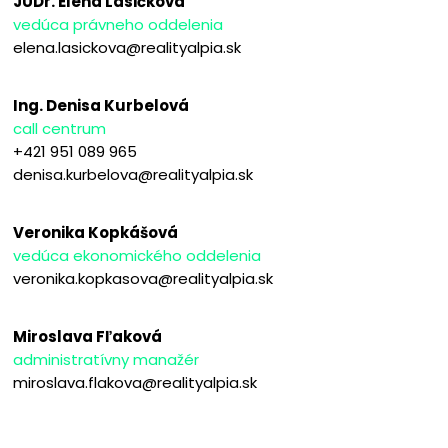
JUDr. Elena Lasičková
vedúca právneho oddelenia
elena.lasickova@realityalpia.sk
Ing. Denisa Kurbelová
call centrum
+421 951 089 965
denisa.kurbelova@realityalpia.sk
Veronika Kopkášová
vedúca ekonomického oddelenia
veronika.kopkasova@realityalpia.sk
Miroslava Fľaková
administratívny manažér
miroslava.flakova@realityalpia.sk