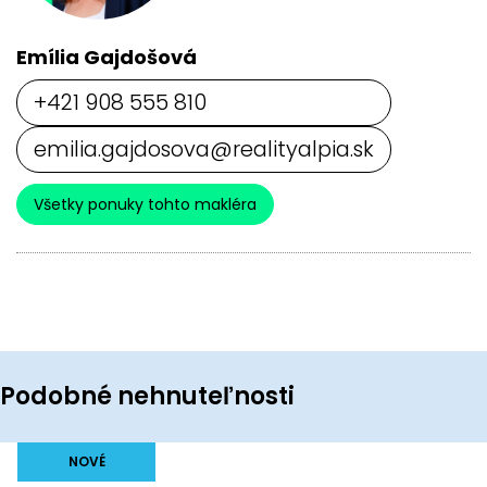
Emília Gajdošová
+421 908 555 810
emilia.gajdosova@realityalpia.sk
Všetky ponuky tohto makléra
Podobné nehnuteľnosti
NOVÉ