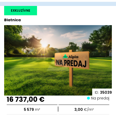
EXKLUZÍVNE
Blatnica
ID:
35039
16 737,00 €
Na predaj
|
5 579
m²
3,00
€/m²