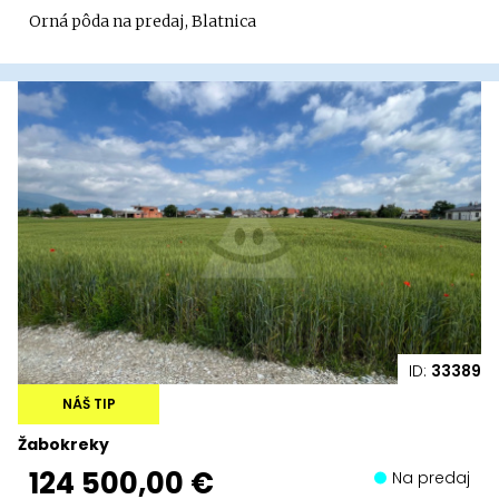
Orná pôda na predaj, Blatnica
ID:
33389
NÁŠ TIP
Žabokreky
124 500,00 €
Na predaj