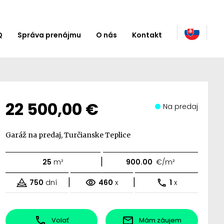
Q
Správa prenájmu
O nás
Kontakt
22 500,00 €
Na predaj
Garáž na predaj, Turčianske Teplice
|
25
m²
900.00
€/m²
|
|
750
dní
460
x
1
x
Volať
Mám záujem