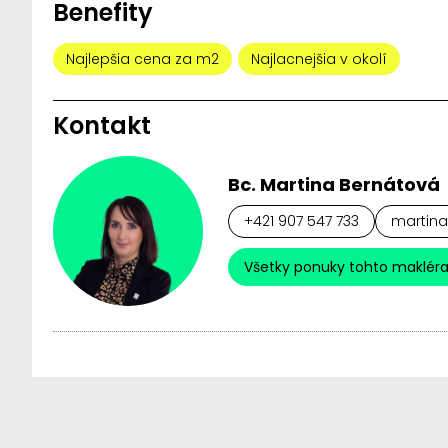
Benefity
Najlepšia cena za m2
Najlacnejšia v okolí
Kontakt
Bc. Martina Bernátová
+421 907 547 733
martina
Všetky ponuky tohto maklér