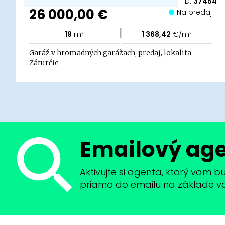
ID:
37454
26 000,00 €
Na predaj
|
19
m²
1 368,42
€/m²
Garáž v hromadných garážach, predaj, lokalita
Záturčie
Emailový ag
Aktivujte si agenta, ktorý vam 
priamo do emailu na základe vaši