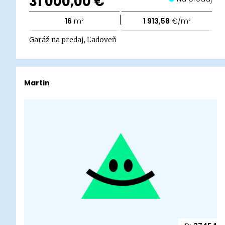
31 000,00 €
|
16
m²
1 913,58
€/m²
Garáž na predaj, Ľadoveň
Martin