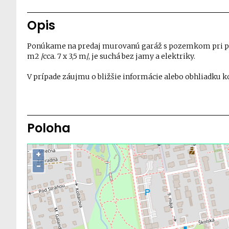
Opis
Ponúkame na predaj murovanú garáž s pozemkom pri poli
m2 /cca. 7 x 3,5 m/, je suchá bez jamy a elektriky.
V prípade záujmu o bližšie informácie alebo obhliadku k
Poloha
+
−