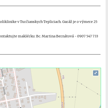
klinike v Turčianskych Tepliciach. Garáž je o výmere 25
ontaktujte maklérku: Bc. Martina Bernátová - 0907 547 733
⤢