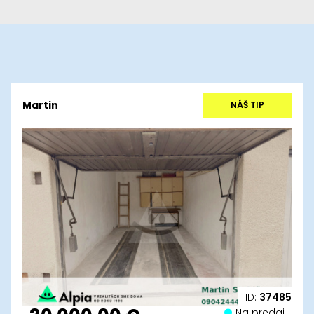
Martin
NÁŠ TIP
ID:
37485
Na predaj