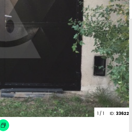
1
/ 1
ID:
33622