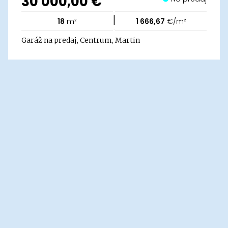
30 000,00 €
|
18
m²
1 666,67
€/m²
Garáž na predaj, Centrum, Martin