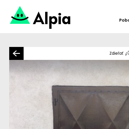
Pob
Zdieľať