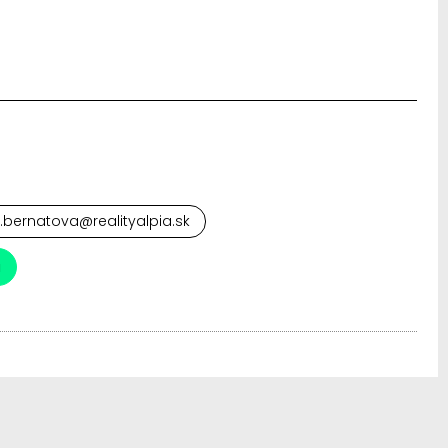
.bernatova@realityalpia.sk
a