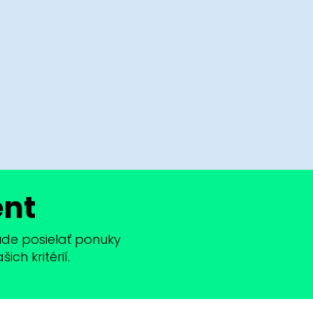
ent
bude posielať ponuky
ch kritérií.