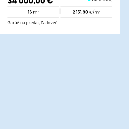
34 000,00 €
|
16
m²
2 151,90
€/m²
Garáž na predaj, Ľadoveň