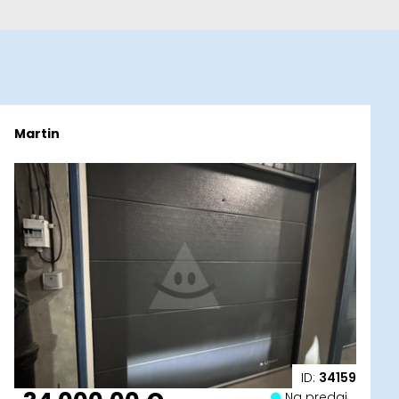
Martin
ID:
34159
Na predaj