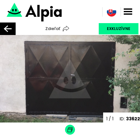
Zdieľať
EXKLUZÍVNE
1
/ 1
ID:
33622