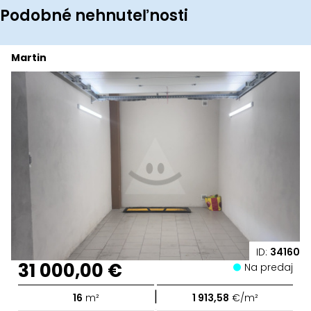
Podobné nehnuteľnosti
Martin
ID:
34160
31 000,00 €
Na predaj
|
16
m²
1 913,58
€/m²