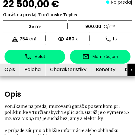
22 500,00 €
Na predaj
Garáž na predaj, Turčianske Teplice
|
25
m²
900.00
€/m²
|
|
754
dní
460
x
1
x
Volať
Mám záujem
Opis
Poloha
Charakteristiky
Benefity
Kon
Opis
Ponúkame na predaj murovanú garáž s pozemkom pri
poliklinike v Turčianskych Tepliciach. Garáž je o výmere 25
m2 /cca. 7 x 3,5 m/, je suchá bez jamy a elektriky.
V prípade záujmu o bližšie informácie alebo obhliadku