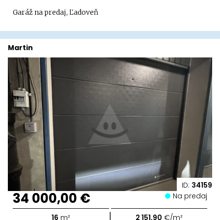
Garáž na predaj, Ľadoveň
Martin
ID:
34159
34 000,00 €
Na predaj
|
16
m²
2 151,90
€/m²