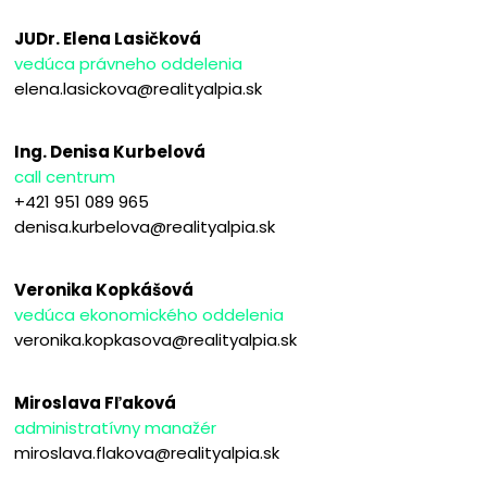
JUDr. Elena Lasičková
vedúca právneho oddelenia
elena.lasickova@realityalpia.sk
Ing. Denisa Kurbelová
call centrum
+421 951 089 965
denisa.kurbelova@realityalpia.sk
Veronika Kopkášová
vedúca ekonomického oddelenia
veronika.kopkasova@realityalpia.sk
Miroslava Fľaková
administratívny manažér
miroslava.flakova@realityalpia.sk