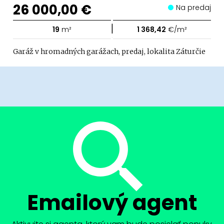
26 000,00 €
Na predaj
|
19
m²
1 368,42
€/m²
Garáž v hromadných garážach, predaj, lokalita Záturčie
Emailový agent