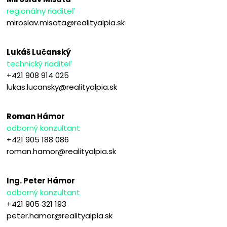
regionálny riaditeľ
miroslav.misata@realityalpia.sk
Lukáš Lučanský
technický riaditeľ
+421 908 914 025
lukas.lucansky@realityalpia.sk
Roman Hámor
odborný konzultant
+421 905 188 086
roman.hamor@realityalpia.sk
Ing. Peter Hámor
odborný konzultant
+421 905 321 193
peter.hamor@realityalpia.sk