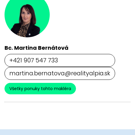
Bc. Martina Bernátová
+421 907 547 733
martina.bernatova@realityalpia.sk
Všetky ponuky tohto makléra