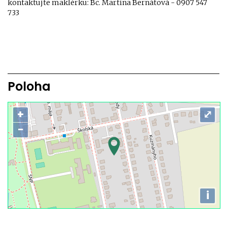
kontaktujte maklérku: Bc. Martina Bernátová - 0907 547
733
Poloha
+
⤢
−
i