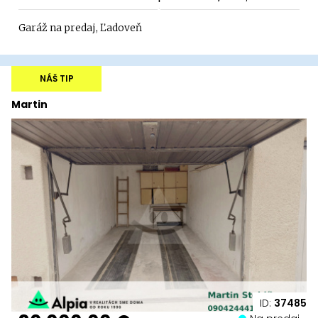
Garáž na predaj, Ľadoveň
NÁŠ TIP
Martin
ID:
37485