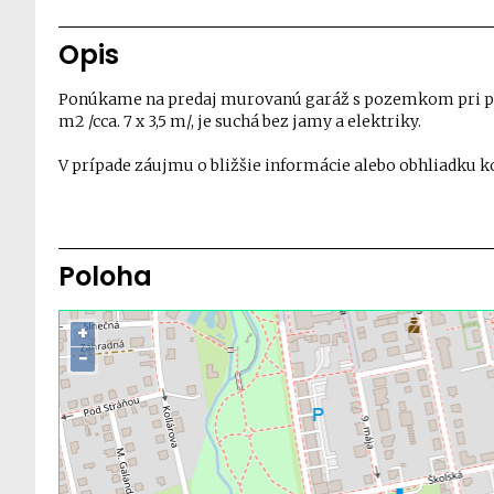
Opis
Ponúkame na predaj murovanú garáž s pozemkom pri poli
m2 /cca. 7 x 3,5 m/, je suchá bez jamy a elektriky.
V prípade záujmu o bližšie informácie alebo obhliadku k
Poloha
+
−