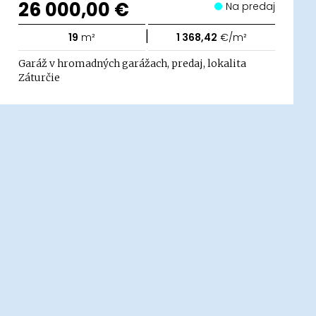
26 000,00 €
Na predaj
|
19
m²
1 368,42
€/m²
Garáž v hromadných garážach, predaj, lokalita
Záturčie