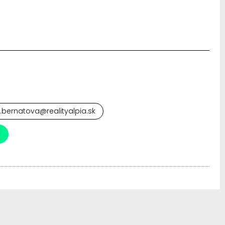
.bernatova@realityalpia.sk
a