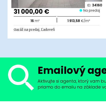
ID:
34160
31 000,00 €
Na predaj
|
16
m²
1 913,58
€/m²
Garáž na predaj, Ľadoveň
Emailový ag
Aktivujte si agenta, ktorý vam 
priamo do emailu na základe vaši