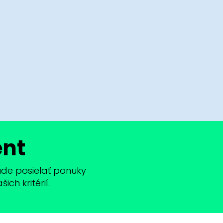
ent
bude posielať ponuky
ch kritérií.