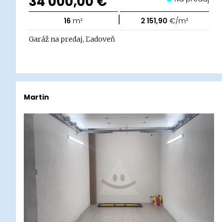
34 000,00 €
|
16
m²
2 151,90
€/m²
Garáž na predaj, Ľadoveň
Martin