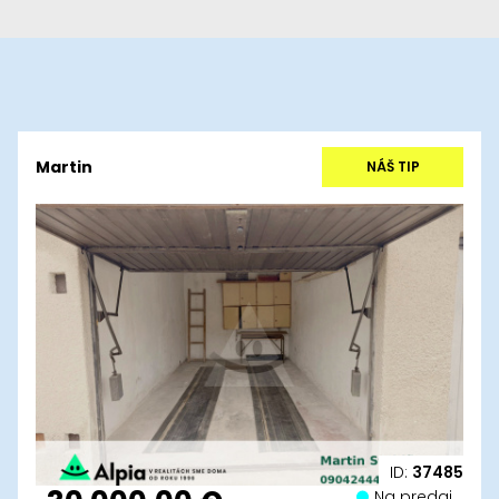
Martin
NÁŠ TIP
ID:
37485
Na predaj