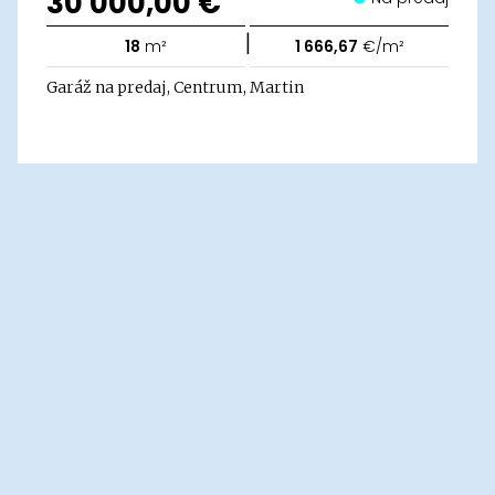
30 000,00 €
|
18
m²
1 666,67
€/m²
Garáž na predaj, Centrum, Martin