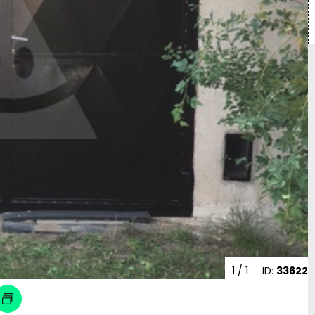
1
/ 1
ID:
33622