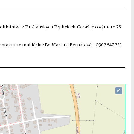
klinike v Turčianskych Tepliciach. Garáž je o výmere 25
ontaktujte maklérku: Bc. Martina Bernátová - 0907 547 733
⤢