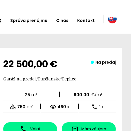
Q
Správa prenájmu
O nás
Kontakt
22 500,00 €
Na predaj
Garáž na predaj, Turčianske Teplice
|
25
m²
900.00
€/m²
|
|
750
dní
460
x
1
x
Volať
Mám záujem