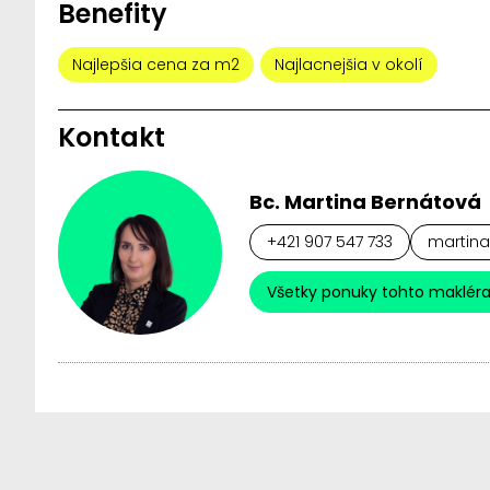
Benefity
Najlepšia cena za m2
Najlacnejšia v okolí
Kontakt
Bc. Martina Bernátová
+421 907 547 733
martina
Všetky ponuky tohto maklér