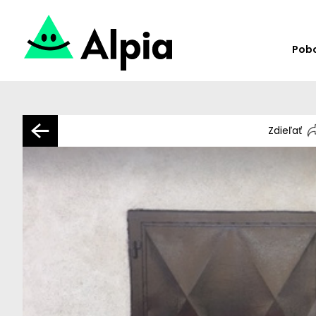
Pob
Zdieľať