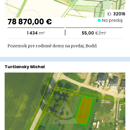
ID:
32016
78 870,00 €
Na predaj
|
1 434
m²
55,00
€/m²
Pozemok pre rodinné domy na predaj, Budiš
Turčiansky Michal