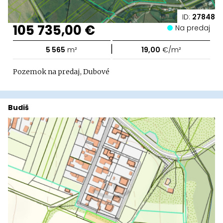
ID:
27848
105 735,00 €
Na predaj
|
5 565
m²
19,00
€/m²
Pozemok na predaj, Dubové
Budiš