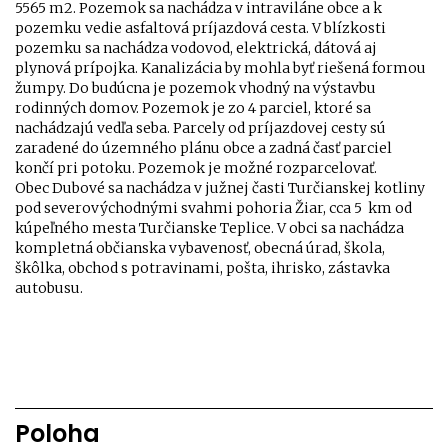
5565 m2. Pozemok sa nachádza v intraviláne obce a k
pozemku vedie asfaltová príjazdová cesta. V blízkosti
pozemku sa nachádza vodovod, elektrická, dátová aj
plynová prípojka. Kanalizácia by mohla byť riešená formou
žumpy. Do budúcna je pozemok vhodný na výstavbu
rodinných domov. Pozemok je zo 4 parciel, ktoré sa
nachádzajú vedľa seba. Parcely od príjazdovej cesty sú
zaradené do územného plánu obce a zadná časť parciel
končí pri potoku. Pozemok je možné rozparcelovať.
Obec Dubové sa nachádza v južnej časti Turčianskej kotliny
pod severovýchodnými svahmi pohoria Žiar, cca 5 km od
kúpeľného mesta Turčianske Teplice. V obci sa nachádza
kompletná občianska vybavenosť, obecná úrad, škola,
škôlka, obchod s potravinami, pošta, ihrisko, zástavka
autobusu.
Poloha