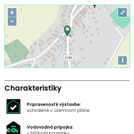
+
⤢
−
i
Charakteristiky
Pripravenosť k výstavbe:
schválené v územnom pláne
Vodovodná prípojka:
v blízkosti pozemku