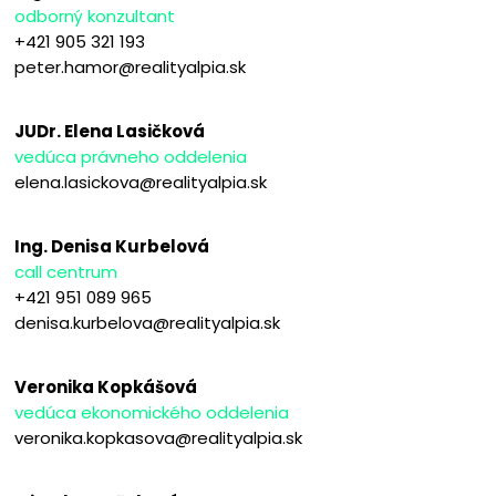
odborný konzultant
+421 905 321 193
peter.hamor@realityalpia.sk
JUDr. Elena Lasičková
vedúca právneho oddelenia
elena.lasickova@realityalpia.sk
Ing. Denisa Kurbelová
call centrum
+421 951 089 965
denisa.kurbelova@realityalpia.sk
Veronika Kopkášová
vedúca ekonomického oddelenia
veronika.kopkasova@realityalpia.sk