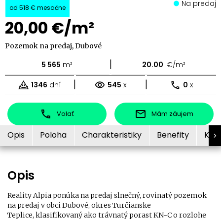
Na predaj
od
518 €
mesačne
20,00 €/m²
Pozemok na predaj, Dubové
|
5 565
m²
20.00
€/m²
|
|
1346
dní
545
x
0
x
Volať
Mám záujem
Opis
Poloha
Charakteristiky
Benefity
Kon
Opis
Reality Alpia ponúka na predaj slnečný, rovinatý pozemok
na predaj v obci Dubové, okres Turčianske
Teplice, klasifikovaný ako trávnatý porast KN-C o rozlohe