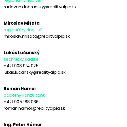
regionálny riaditeľ
radovan.dobransky@realityalpia.sk
Miroslav Mišata
regionálny riaditeľ
miroslav.misata@realityalpia.sk
Lukáš Lučanský
technický riaditeľ
+421 908 914 025
lukas.lucansky@realityalpia.sk
Roman Hámor
odborný konzultant
+421 905 188 086
roman.hamor@realityalpia.sk
Ing. Peter Hámor