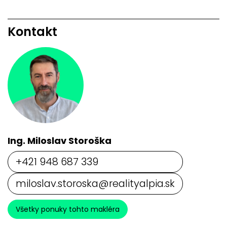
Kontakt
Ing. Miloslav Storoška
+421 948 687 339
miloslav.storoska@realityalpia.sk
Všetky ponuky tohto makléra