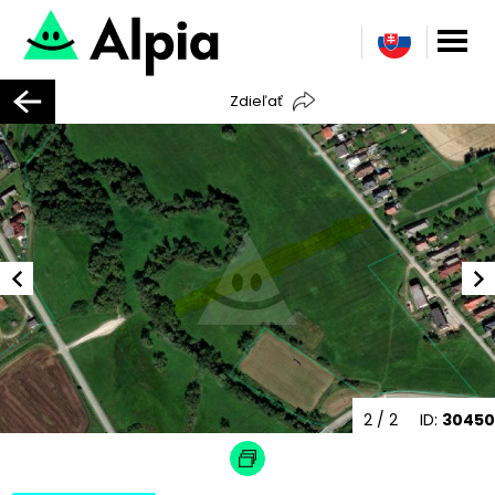
Zdieľať
2
/ 2
ID:
30450