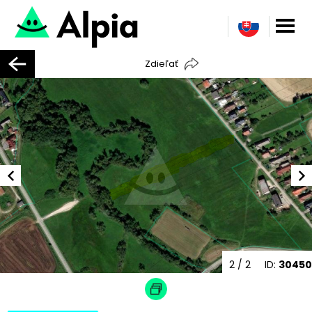
Zdieľať
2
/ 2
ID:
30450