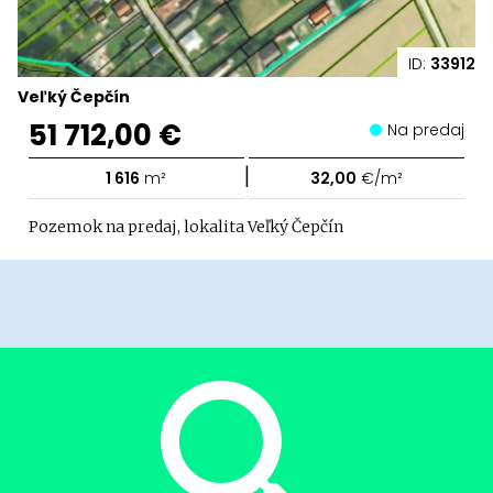
ID:
33912
Veľký Čepčín
51 712,00 €
Na predaj
|
1 616
m²
32,00
€/m²
Pozemok na predaj, lokalita Veľký Čepčín