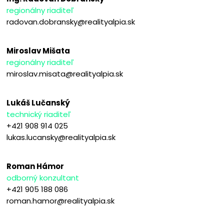
regionálny riaditeľ
radovan.dobransky@realityalpia.sk
Miroslav Mišata
regionálny riaditeľ
miroslav.misata@realityalpia.sk
Lukáš Lučanský
technický riaditeľ
+421 908 914 025
lukas.lucansky@realityalpia.sk
Roman Hámor
odborný konzultant
+421 905 188 086
roman.hamor@realityalpia.sk