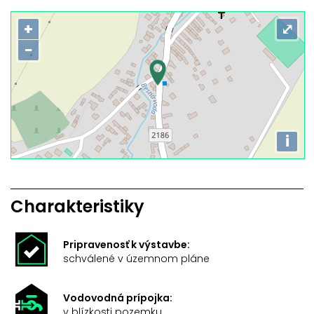
+
⤢
−
i
Charakteristiky
Pripravenosť k výstavbe:
schválené v územnom pláne
Vodovodná prípojka:
v blízkosti pozemku