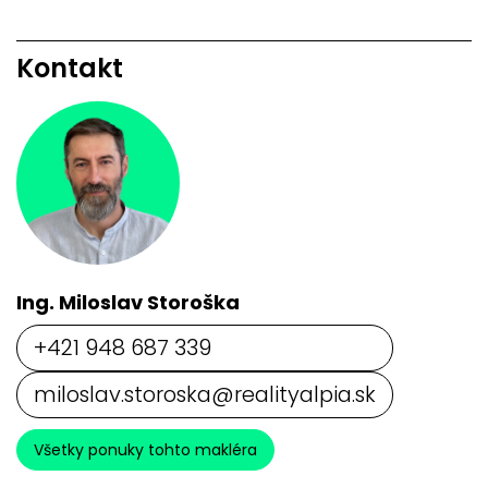
Kontakt
Ing. Miloslav Storoška
+421 948 687 339
miloslav.storoska@realityalpia.sk
Všetky ponuky tohto makléra