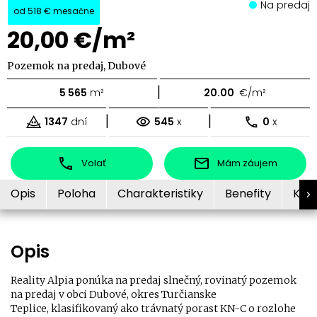
Na predaj
od
518 €
mesačne
20,00 €/m²
Pozemok na predaj, Dubové
|
5 565
m²
20.00
€/m²
|
|
1347
dní
545
x
0
x
Volať
Mám záujem
Opis
Poloha
Charakteristiky
Benefity
Kon
Opis
Reality Alpia ponúka na predaj slnečný, rovinatý pozemok
na predaj v obci Dubové, okres Turčianske
Teplice, klasifikovaný ako trávnatý porast KN-C o rozlohe