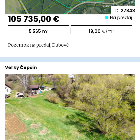
ID:
27848
105 735,00 €
Na predaj
|
5 565
m²
19,00
€/m²
Pozemok na predaj, Dubové
Veľký Čepčín