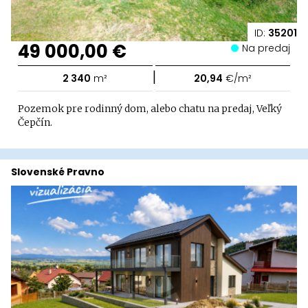
ID:
35201
49 000,00 €
Na predaj
|
2 340
m²
20,94
€/m²
Pozemok pre rodinný dom, alebo chatu na predaj, Veľký
Čepčín.
Slovenské Pravno