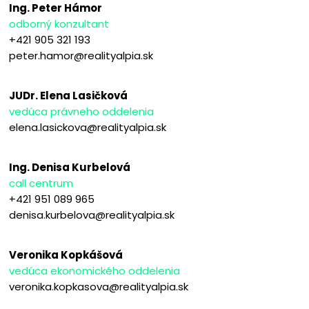
Ing. Peter Hámor
odborný konzultant
+421 905 321 193
peter.hamor@realityalpia.sk
JUDr. Elena Lasičková
vedúca právneho oddelenia
elena.lasickova@realityalpia.sk
Ing. Denisa Kurbelová
call centrum
+421 951 089 965
denisa.kurbelova@realityalpia.sk
Veronika Kopkášová
vedúca ekonomického oddelenia
veronika.kopkasova@realityalpia.sk