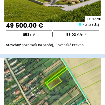
ID:
37731
49 500,00 €
Na predaj
|
853
m²
58,03
€/m²
Stavebný pozemok na predaj, Slovenské Pravno