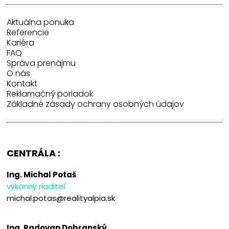
Aktuálna ponuka
Referencie
Kariéra
FAQ
Správa prenájmu
O nás
Kontakt
Reklamačný poriadok
Základné zásady ochrany osobných údajov
CENTRÁLA :
Ing. Michal Potaš
výkonný riaditeľ
michal.potas@realityalpia.sk
Ing. Radovan Dobranský