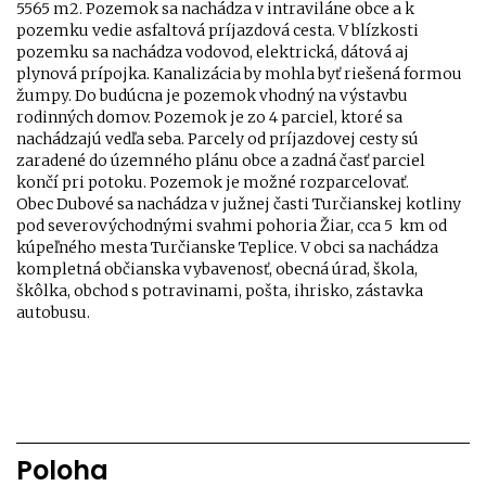
5565 m2. Pozemok sa nachádza v intraviláne obce a k
pozemku vedie asfaltová príjazdová cesta. V blízkosti
pozemku sa nachádza vodovod, elektrická, dátová aj
plynová prípojka. Kanalizácia by mohla byť riešená formou
žumpy. Do budúcna je pozemok vhodný na výstavbu
rodinných domov. Pozemok je zo 4 parciel, ktoré sa
nachádzajú vedľa seba. Parcely od príjazdovej cesty sú
zaradené do územného plánu obce a zadná časť parciel
končí pri potoku. Pozemok je možné rozparcelovať.
Obec Dubové sa nachádza v južnej časti Turčianskej kotliny
pod severovýchodnými svahmi pohoria Žiar, cca 5 km od
kúpeľného mesta Turčianske Teplice. V obci sa nachádza
kompletná občianska vybavenosť, obecná úrad, škola,
škôlka, obchod s potravinami, pošta, ihrisko, zástavka
autobusu.
Poloha