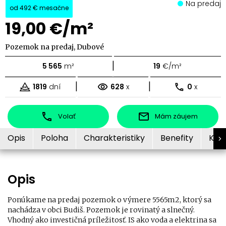
Na predaj
od
492 €
mesačne
19,00 €/m²
Pozemok na predaj, Dubové
|
5 565
m²
19
€/m²
|
|
1819
dní
628
x
0
x
Volať
Mám záujem
Opis
Poloha
Charakteristiky
Benefity
Kon
Opis
Ponúkame na predaj pozemok o výmere 5565m2, ktorý sa
nachádza v obci Budiš. Pozemok je rovinatý a slnečný.
Vhodný ako investičná príležitosť. IS ako voda a elektrina sa