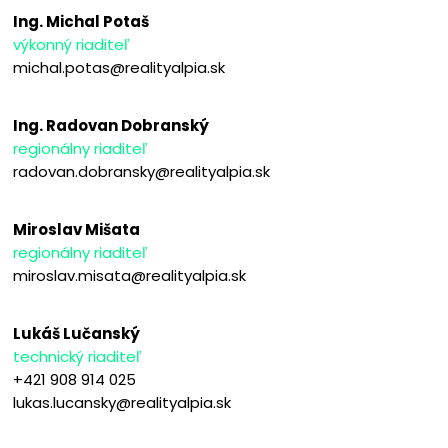
Ing. Michal Potaš
výkonný riaditeľ
michal.potas@realityalpia.sk
Ing. Radovan Dobranský
regionálny riaditeľ
radovan.dobransky@realityalpia.sk
Miroslav Mišata
regionálny riaditeľ
miroslav.misata@realityalpia.sk
Lukáš Lučanský
technický riaditeľ
+421 908 914 025
lukas.lucansky@realityalpia.sk