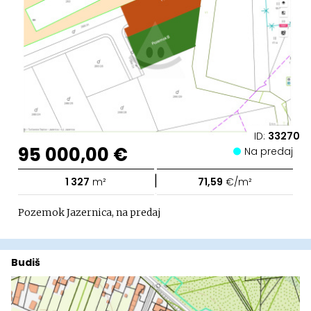
ID:
33270
95 000,00 €
Na predaj
|
1 327
m²
71,59
€/m²
Pozemok Jazernica, na predaj
Budiš