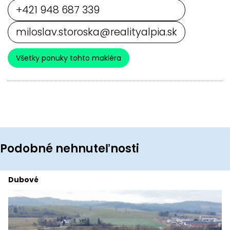
+421 948 687 339
miloslav.storoska@realityalpia.sk
Všetky ponuky tohto makléra
Podobné nehnuteľnosti
Dubové