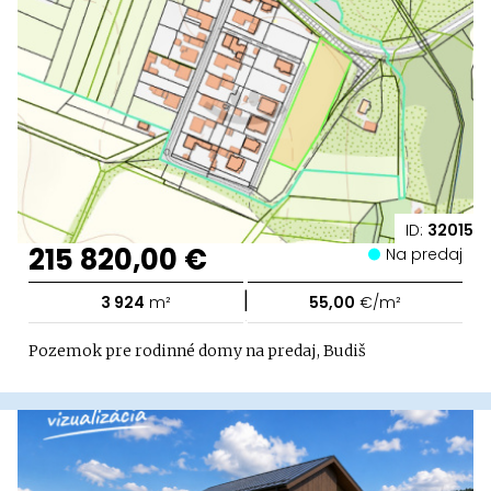
ID:
32015
215 820,00 €
Na predaj
|
3 924
m²
55,00
€/m²
Pozemok pre rodinné domy na predaj, Budiš