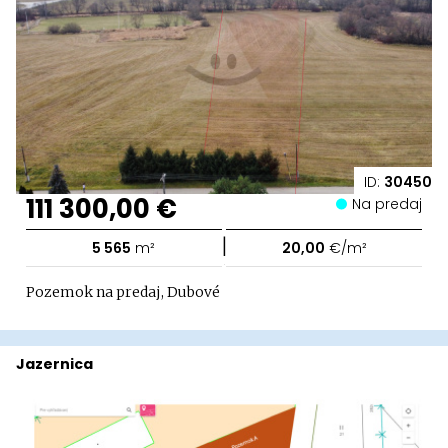
ID:
30450
111 300,00 €
Na predaj
|
5 565
m²
20,00
€/m²
Pozemok na predaj, Dubové
Jazernica