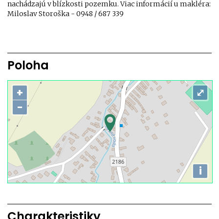
nachádzajú v blízkosti pozemku. Viac informácií u makléra:
Miloslav Storoška - 0948 / 687 339
Poloha
+
⤢
−
i
Charakteristiky