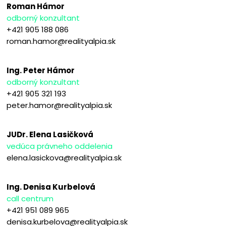
Roman Hámor
odborný konzultant
+421 905 188 086
roman.hamor@realityalpia.sk
Ing. Peter Hámor
odborný konzultant
+421 905 321 193
peter.hamor@realityalpia.sk
JUDr. Elena Lasičková
vedúca právneho oddelenia
elena.lasickova@realityalpia.sk
Ing. Denisa Kurbelová
call centrum
+421 951 089 965
denisa.kurbelova@realityalpia.sk