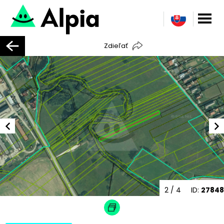
Zdieľať
2
/ 4
ID:
27848