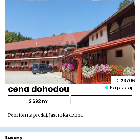
ID:
23706
cena dohodou
Na predaj
|
2 692
m²
-
Penzión na predaj, Jasenská dolina
Sučany