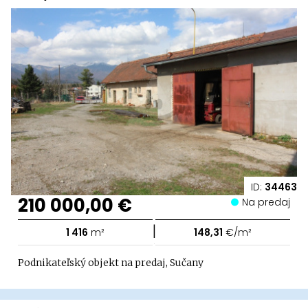
ID:
34463
210 000,00 €
Na predaj
|
1 416
m²
148,31
€/m²
Podnikateľský objekt na predaj, Sučany