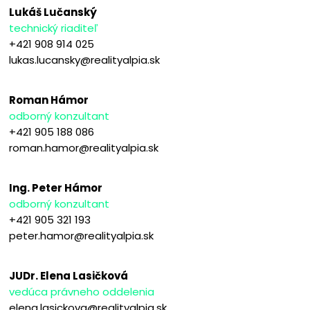
Lukáš Lučanský
technický riaditeľ
+421 908 914 025
lukas.lucansky@realityalpia.sk
Roman Hámor
odborný konzultant
+421 905 188 086
roman.hamor@realityalpia.sk
Ing. Peter Hámor
odborný konzultant
+421 905 321 193
peter.hamor@realityalpia.sk
JUDr. Elena Lasičková
vedúca právneho oddelenia
elena.lasickova@realityalpia.sk