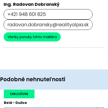
Ing. Radovan Dobranský
+421 948 601 825
radovan.dobransky@realityalpia.sk
Všetky ponuky tohto makléra
Podobné nehnuteľnosti
EXKLUZÍVNE
Belá - Dulice