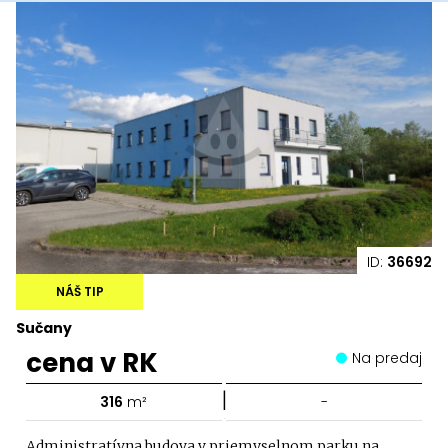
ID:
36692
NÁŠ TIP
Sučany
cena v RK
Na predaj
|
316
m²
-
Administratívna budova v priemyselnom parku na