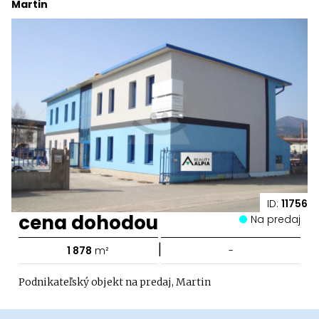
Martin
ID:
11756
cena dohodou
Na predaj
|
1 878
m²
-
Podnikateľský objekt na predaj, Martin