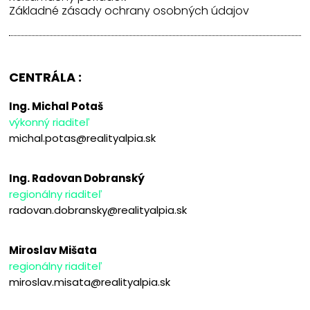
Základné zásady ochrany osobných údajov
CENTRÁLA :
Ing. Michal Potaš
výkonný riaditeľ
michal.potas@realityalpia.sk
Ing. Radovan Dobranský
regionálny riaditeľ
radovan.dobransky@realityalpia.sk
Miroslav Mišata
regionálny riaditeľ
miroslav.misata@realityalpia.sk