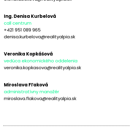
Ing. Denisa Kurbelová
call centrum
+421 951 089 965
denisa.kurbelova@realityalpia.sk
Veronika Kopkášová
vedúca ekonomického oddelenia
veronika.kopkasova@realityalpia.sk
Miroslava Fľaková
administratívny manažér
miroslava.flakova@realityalpia.sk