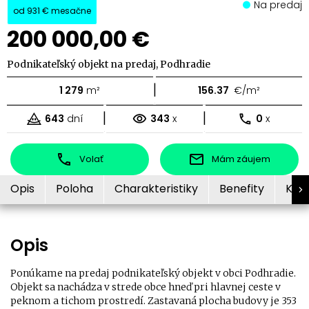
Na predaj
od
931 €
mesačne
200 000,00 €
Podnikateľský objekt na predaj, Podhradie
|
1 279
m²
156.37
€/m²
|
|
643
dní
343
x
0
x
Volať
Mám záujem
Opis
Poloha
Charakteristiky
Benefity
Kon
Opis
Ponúkame na predaj podnikateľský objekt v obci Podhradie.
Objekt sa nachádza v strede obce hneď pri hlavnej ceste v
peknom a tichom prostredí. Zastavaná plocha budovy je 353