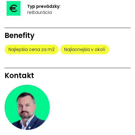
Typ prevádzky:
reštaurácia
Benefity
Najlepšia cena za m2
Najlacnejšia v okolí
Kontakt