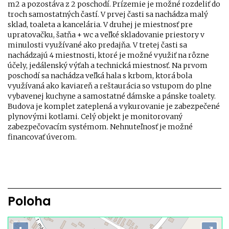
m2 a pozostáva z 2 poschodí. Prízemie je možné rozdeliť do
troch samostatných častí. V prvej časti sa nachádza malý
sklad, toaleta a kancelária. V druhej je miestnosť pre
upratovačku, šatňa + wc a veľké skladovanie priestory v
minulosti využívané ako predajňa. V tretej časti sa
nachádzajú 4 miestnosti, ktoré je možné využiť na rôzne
účely, jedálenský výťah a technická miestnosť. Na prvom
poschodí sa nachádza veľká hala s krbom, ktorá bola
využívaná ako kaviareň a reštaurácia so vstupom do plne
vybavenej kuchyne a samostatné dámske a pánske toalety.
Budova je komplet zateplená a vykurovanie je zabezpečené
plynovými kotlami. Celý objekt je monitorovaný
zabezpečovacím systémom. Nehnuteľnosť je možné
financovať úverom.
Poloha