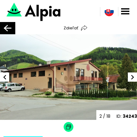
Zdieľať
2
/ 18
ID:
34243