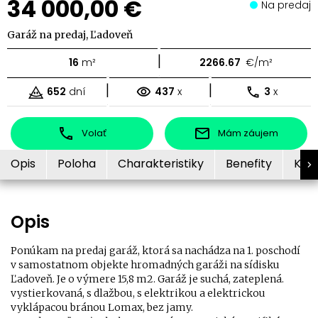
34 000,00 €
Na predaj
Garáž na predaj, Ľadoveň
|
16
m²
2266.67
€/m²
|
|
652
dní
437
x
3
x
Volať
Mám záujem
Opis
Poloha
Charakteristiky
Benefity
Kon
Opis
Ponúkam na predaj garáž, ktorá sa nachádza na 1. poschodí
v samostatnom objekte hromadných garáži na sídisku
Ľadoveň. Je o výmere 15,8 m2. Garáž je suchá, zateplená.
vystierkovaná, s dlažbou, s elektrikou a elektrickou
vyklápacou bránou Lomax, bez jamy.