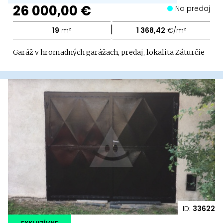
26 000,00 €
Na predaj
|
19
m²
1 368,42
€/m²
Garáž v hromadných garážach, predaj, lokalita Záturčie
ID:
33622