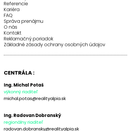
Referencie
Kariéra
FAQ
Správa prenájmu
O nás
Kontakt
Reklamačný poriadok
Základné zásady ochrany osobných údajov
CENTRÁLA :
Ing. Michal Potaš
výkonný riaditeľ
michal.potas@realityalpia.sk
Ing. Radovan Dobranský
regionálny riaditeľ
radovan.dobransky@realityalpia.sk