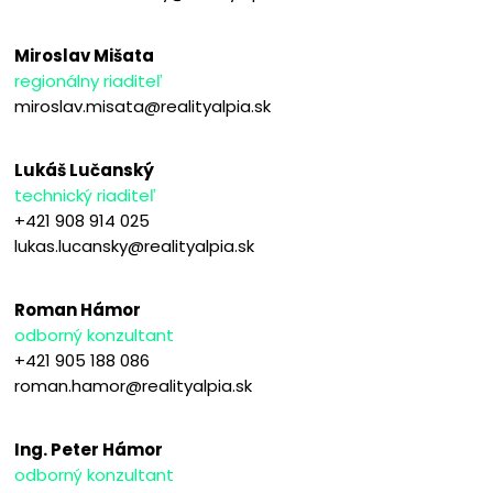
Miroslav Mišata
regionálny riaditeľ
miroslav.misata@realityalpia.sk
Lukáš Lučanský
technický riaditeľ
+421 908 914 025
lukas.lucansky@realityalpia.sk
Roman Hámor
odborný konzultant
+421 905 188 086
roman.hamor@realityalpia.sk
Ing. Peter Hámor
odborný konzultant