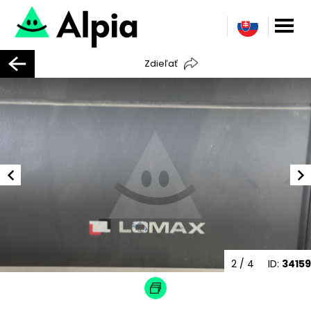
Zdieľať
2
/ 4
ID:
34159