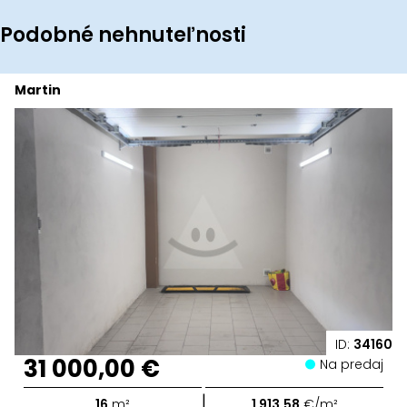
Podobné nehnuteľnosti
Martin
ID:
34160
31 000,00 €
Na predaj
|
16
m²
1 913,58
€/m²