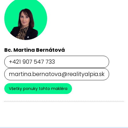
Bc. Martina Bernátová
+421 907 547 733
martina.bernatova@realityalpia.sk
Všetky ponuky tohto makléra