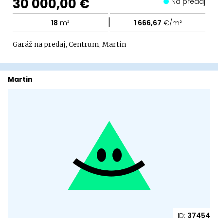
30 000,00 €
Na predaj
|
18
m²
1 666,67
€/m²
Garáž na predaj, Centrum, Martin
Martin
ID:
37454