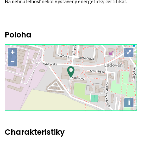
Na nehnuteľnosť nebol vystavený energetický certifikát.
Poloha
+
⤢
−
i
Charakteristiky