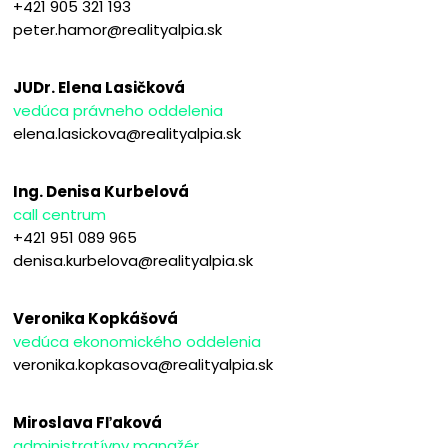
+421 905 321 193
peter.hamor@realityalpia.sk
JUDr. Elena Lasičková
vedúca právneho oddelenia
elena.lasickova@realityalpia.sk
Ing. Denisa Kurbelová
call centrum
+421 951 089 965
denisa.kurbelova@realityalpia.sk
Veronika Kopkášová
vedúca ekonomického oddelenia
veronika.kopkasova@realityalpia.sk
Miroslava Fľaková
administratívny manažér