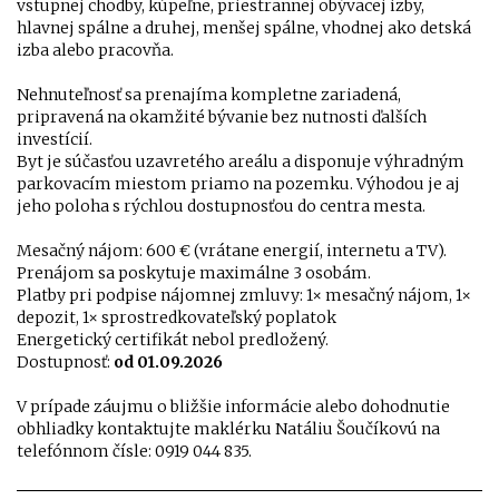
vstupnej chodby, kúpeľne, priestrannej obývacej izby,
hlavnej spálne a druhej, menšej spálne, vhodnej ako detská
izba alebo pracovňa.
Nehnuteľnosť sa prenajíma kompletne zariadená,
pripravená na okamžité bývanie bez nutnosti ďalších
investícií.
Byt je súčasťou uzavretého areálu a disponuje výhradným
parkovacím miestom priamo na pozemku. Výhodou je aj
jeho poloha s rýchlou dostupnosťou do centra mesta.
Mesačný nájom: 600 € (vrátane energií, internetu a TV).
Prenájom sa poskytuje maximálne 3 osobám.
Platby pri podpise nájomnej zmluvy: 1× mesačný nájom, 1×
depozit, 1× sprostredkovateľský poplatok
Energetický certifikát nebol predložený.
Dostupnosť:
od 01.09.2026
V prípade záujmu o bližšie informácie alebo dohodnutie
obhliadky kontaktujte maklérku Natáliu Šoučíkovú na
telefónnom čísle: 0919 044 835.