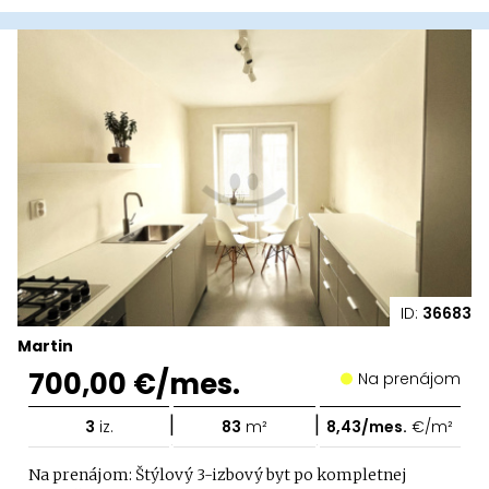
ID:
36683
Martin
700,00 €/mes.
Na prenájom
|
|
3
iz.
83
m²
8,43/mes.
€/m²
Na prenájom: Štýlový 3-izbový byt po kompletnej