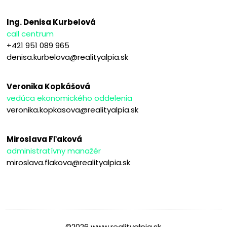
Ing. Denisa Kurbelová
call centrum
+421 951 089 965
denisa.kurbelova@realityalpia.sk
Veronika Kopkášová
vedúca ekonomického oddelenia
veronika.kopkasova@realityalpia.sk
Miroslava Fľaková
administratívny manažér
miroslava.flakova@realityalpia.sk
©2026 www.realityalpia.sk