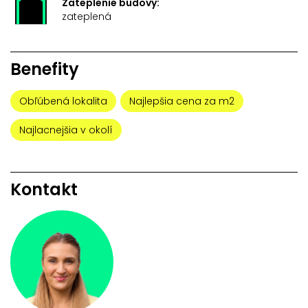
Zateplenie budovy:
zateplená
Benefity
Obľúbená lokalita
Najlepšia cena za m2
Najlacnejšia v okolí
Kontakt