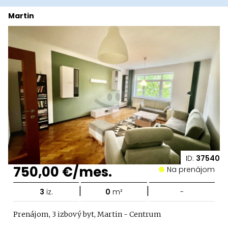
Martin
ID:
37540
750,00 €/mes.
Na prenájom
|
|
3
iz.
0
m²
-
Prenájom, 3 izbový byt, Martin - Centrum