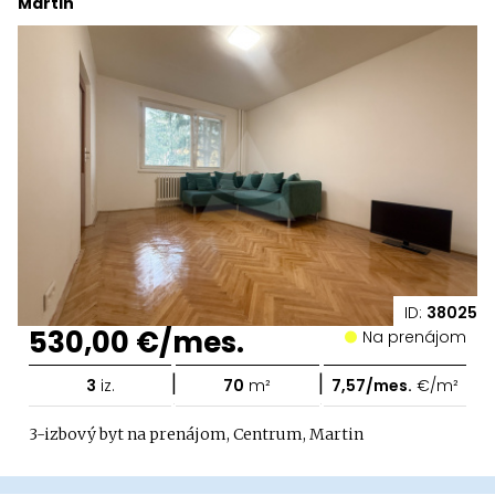
Martin
ID:
38025
530,00 €/mes.
Na prenájom
|
|
3
iz.
70
m²
7,57/mes.
€/m²
3-izbový byt na prenájom, Centrum, Martin