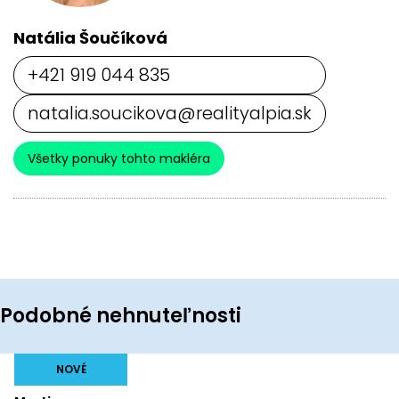
Natália Šoučíková
+421 919 044 835
natalia.soucikova@realityalpia.sk
Všetky ponuky tohto makléra
Podobné nehnuteľnosti
NOVÉ