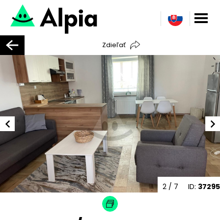
Zdieľať
2
/ 7
ID:
37295