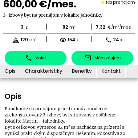
600,00 €/mes.
Na prenájom
3- izbový byt na prenájom v lokalite Jahodníky
|
|
3
iz.
82
m²
7.32
€/m²/mes
|
|
120
dní
154
x
24
x
Volať
Mám záujem
Opis
Charakteristiky
Benefity
Kontakt
Opis
Ponúkame na prenájom priestranný a moderne
zrekonštruovaný 3-izbový byt situovaný v obľúbenej
lokalite Martin – Jahodníky.
Byt s celkovou výmerou 82 m² sa nachádza na prízemí a
vyniká praktickým dispozičným riešením. Pozostáva zo