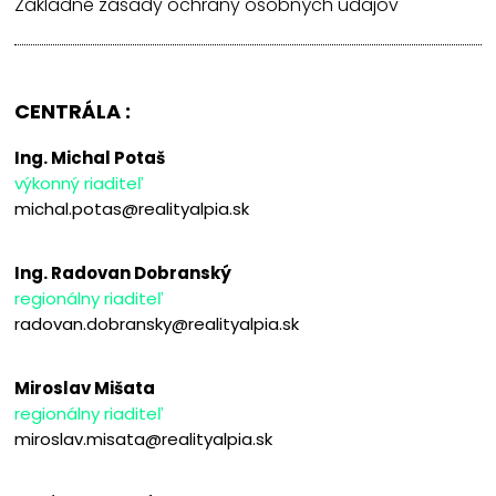
Základné zásady ochrany osobných údajov
CENTRÁLA :
Ing. Michal Potaš
výkonný riaditeľ
michal.potas@realityalpia.sk
Ing. Radovan Dobranský
regionálny riaditeľ
radovan.dobransky@realityalpia.sk
Miroslav Mišata
regionálny riaditeľ
miroslav.misata@realityalpia.sk