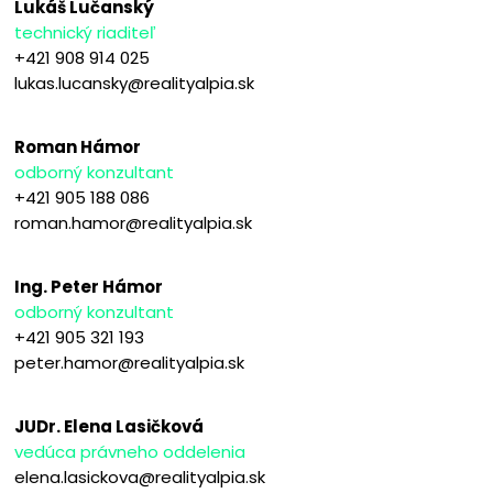
Lukáš Lučanský
technický riaditeľ
+421 908 914 025
lukas.lucansky@realityalpia.sk
Roman Hámor
odborný konzultant
+421 905 188 086
roman.hamor@realityalpia.sk
Ing. Peter Hámor
odborný konzultant
+421 905 321 193
peter.hamor@realityalpia.sk
JUDr. Elena Lasičková
vedúca právneho oddelenia
elena.lasickova@realityalpia.sk