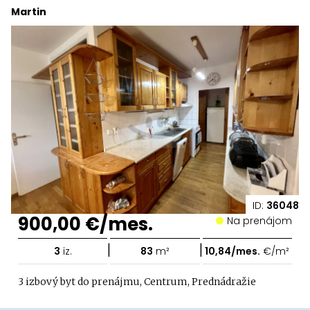
Martin
ID:
36048
900,00 €/mes.
Na prenájom
|
|
3
iz.
83
m²
10,84/mes.
€/m²
3 izbový byt do prenájmu, Centrum, Prednádražie