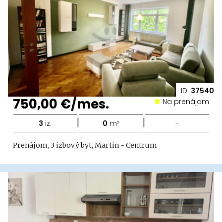
ID:
37540
750,00 €/mes.
Na prenájom
|
|
3
iz.
0
m²
-
Prenájom, 3 izbový byt, Martin - Centrum