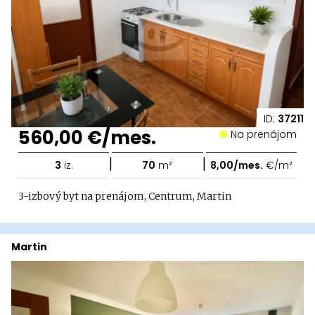
ID:
37211
560,00 €/mes.
Na prenájom
|
|
3
iz.
70
m²
8,00/mes.
€/m²
3-izbový byt na prenájom, Centrum, Martin
Martin