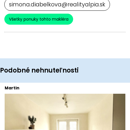
simona.diabelkova@realityalpia.sk
Všetky ponuky tohto makléra
Podobné nehnuteľnosti
Martin