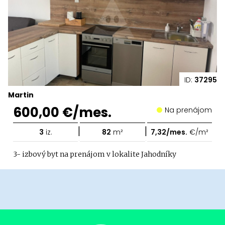
ID:
37295
Martin
600,00 €/mes.
Na prenájom
|
|
3
iz.
82
m²
7,32/mes.
€/m²
3- izbový byt na prenájom v lokalite Jahodníky