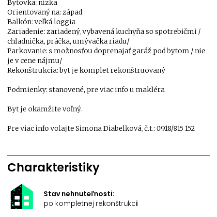
Bytovka: nízka
Orientovaný na: západ
Balkón: veľká loggia
Zariadenie: zariadený, vybavená kuchyňa so spotrebičmi /
chladnička, práčka, umývačka riadu/
Parkovanie: s možnosťou doprenajať garáž pod bytom / nie
je v cene nájmu/
Rekonštrukcia: byt je komplet rekonštruovaný
Podmienky: stanovené, pre viac info u makléra
Byt je okamžite voľný.
Pre viac info volajte Simona Diabelková, č.t.: 0918/815 152
Charakteristiky
Stav nehnuteľnosti:
po kompletnej rekonštrukcii