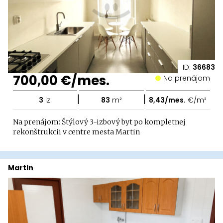
ID:
36683
700,00 €/mes.
Na prenájom
|
|
3
iz.
83
m²
8,43/mes.
€/m²
Na prenájom: Štýlový 3-izbový byt po kompletnej
rekonštrukcii v centre mesta Martin
Martin