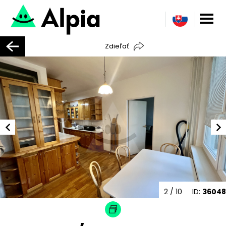
Zdieľať
2
/ 10
ID:
36048