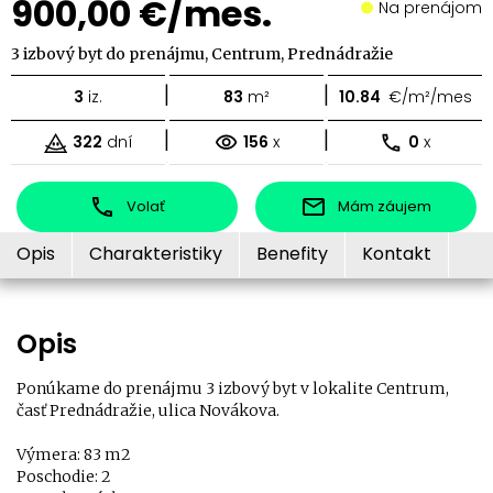
900,00 €/mes.
Na prenájom
3 izbový byt do prenájmu, Centrum, Prednádražie
|
|
3
iz.
83
m²
10.84
€/m²/mes
|
|
322
dní
156
x
0
x
Volať
Mám záujem
Opis
Charakteristiky
Benefity
Kontakt
Opis
Ponúkame do prenájmu 3 izbový byt v lokalite Centrum,
časť Prednádražie, ulica Novákova.
Výmera: 83 m2
Poschodie: 2