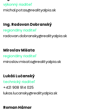
výkonný riaditeľ
michal.potas@realityalpia.sk
Ing. Radovan Dobranský
regionálny riaditeľ
radovan.dobransky@realityalpia.sk
Miroslav Mišata
regionálny riaditeľ
miroslav.misata@realityalpia.sk
Lukáš Lučanský
technický riaditeľ
+421 908 914 025
lukas.lucansky@realityalpia.sk
Roman Hámor