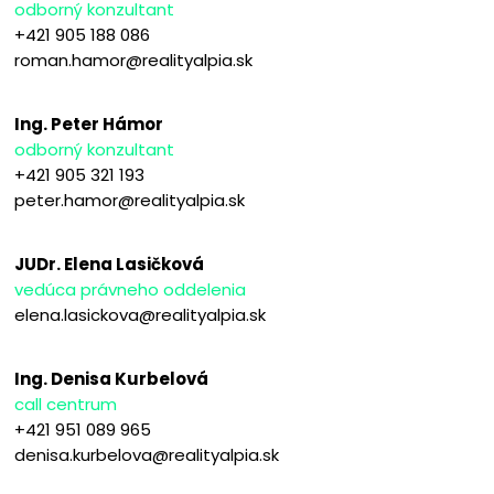
odborný konzultant
+421 905 188 086
roman.hamor@realityalpia.sk
Ing. Peter Hámor
odborný konzultant
+421 905 321 193
peter.hamor@realityalpia.sk
JUDr. Elena Lasičková
vedúca právneho oddelenia
elena.lasickova@realityalpia.sk
Ing. Denisa Kurbelová
call centrum
+421 951 089 965
denisa.kurbelova@realityalpia.sk