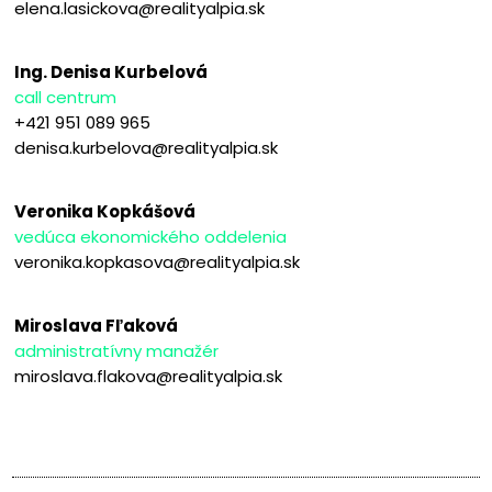
elena.lasickova@realityalpia.sk
Ing. Denisa Kurbelová
call centrum
+421 951 089 965
denisa.kurbelova@realityalpia.sk
Veronika Kopkášová
vedúca ekonomického oddelenia
veronika.kopkasova@realityalpia.sk
Miroslava Fľaková
administratívny manažér
miroslava.flakova@realityalpia.sk