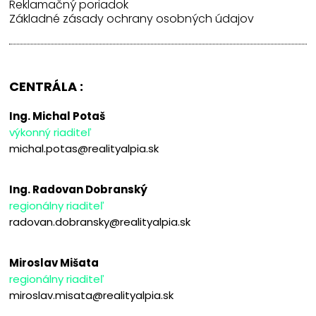
Reklamačný poriadok
Základné zásady ochrany osobných údajov
CENTRÁLA :
Ing. Michal Potaš
výkonný riaditeľ
michal.potas@realityalpia.sk
Ing. Radovan Dobranský
regionálny riaditeľ
radovan.dobransky@realityalpia.sk
Miroslav Mišata
regionálny riaditeľ
miroslav.misata@realityalpia.sk