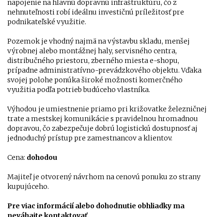
napojenie na hlavnú dopravnú infraštruktúru, čo z
nehnuteľnosti robí ideálnu investičnú príležitosť pre
podnikateľské využitie.
Pozemok je vhodný najmä na výstavbu skladu, menšej
výrobnej alebo montážnej haly, servisného centra,
distribučného priestoru, zberného miesta e-shopu,
prípadne administratívno-prevádzkového objektu. Vďaka
svojej polohe ponúka široké možnosti komerčného
využitia podľa potrieb budúceho vlastníka.
Výhodou je umiestnenie priamo pri križovatke železničnej
trate a mestskej komunikácie s pravidelnou hromadnou
dopravou, čo zabezpečuje dobrú logistickú dostupnosť aj
jednoduchý prístup pre zamestnancov a klientov.
Cena:
dohodou
Majiteľ je otvorený návrhom na cenovú ponuku zo strany
kupujúceho.
Pre viac informácií alebo dohodnutie obhliadky ma
neváhajte kontaktovať.