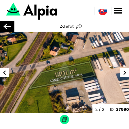
Zdieľať
2
/ 2
ID:
37590