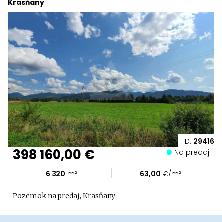
Krasňany
ID:
29416
398 160,00 €
Na predaj
|
6 320
m²
63,00
€/m²
Pozemok na predaj, Krasňany