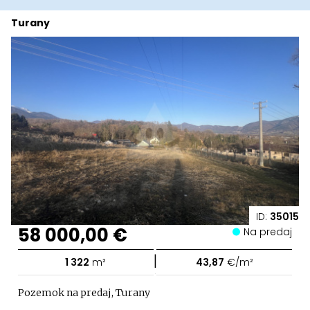
Turany
ID:
35015
58 000,00 €
Na predaj
|
1 322
m²
43,87
€/m²
Pozemok na predaj, Turany