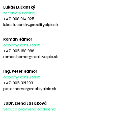
Lukáš Lučanský
technický riaditeľ
+421 908 914 025
lukas.lucansky@realityalpia.sk
Roman Hámor
odborný konzultant
+421 905 188 086
roman.hamor@realityalpia.sk
Ing. Peter Hámor
odborný konzultant
+421 905 321 193
peter.hamor@realityalpia.sk
JUDr. Elena Lasičková
vedúca právneho oddelenia