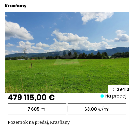
Krasňany
ID:
29413
479 115,00 €
Na predaj
|
7 605
m²
63,00
€/m²
Pozemok na predaj, Krasňany