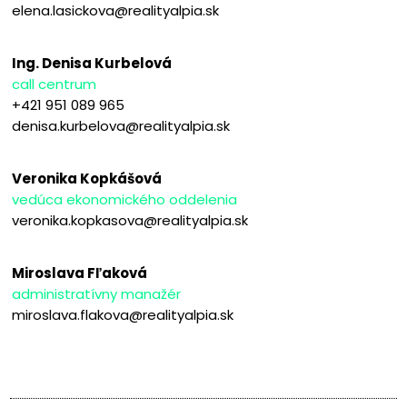
elena.lasickova@realityalpia.sk
Ing. Denisa Kurbelová
call centrum
+421 951 089 965
denisa.kurbelova@realityalpia.sk
Veronika Kopkášová
vedúca ekonomického oddelenia
veronika.kopkasova@realityalpia.sk
Miroslava Fľaková
administratívny manažér
miroslava.flakova@realityalpia.sk