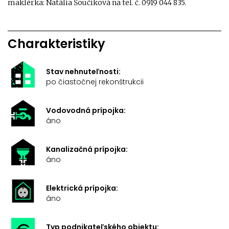
maklérka: Natália Šoučíková na tel. č. 0919 044 835.
Charakteristiky
Stav nehnuteľnosti:
po čiastočnej rekonštrukcii
Vodovodná prípojka:
áno
Kanalizačná prípojka:
áno
Elektrická prípojka:
áno
Typ podnikateľského objektu: