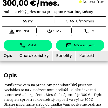
300,00 €/mes.
Na prenájom
Podnikateľský priestor na prenájom v Martine, Košúty
|
55
m²
5.45
€/m²/mes
|
|
1129
dní
512
x
1
x
Volať
Mám záujem
Opis
Charakteristiky
Benefity
Kontakt
Opis
Ponúkame Vám na prenájom podnikateľský priestor.
Nachádza sa na 2. nadzemnom podlaží. Celá budova má
kamerové zabezpečenie. Mesačné nájomné je 300 € + Dph+
energie a sprostredkovateľský depozit vo výške 300€
Bližšie informácie alebo obhliadku Vám poskytne realitná