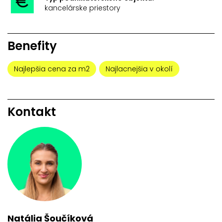
kancelárske priestory
Benefity
Najlepšia cena za m2
Najlacnejšia v okolí
Kontakt
Natália Šoučíková