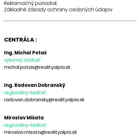
Reklamačný poriadok
Základné zásady ochrany osobných údajov
CENTRÁLA :
Ing. Michal Potaš
výkonný riaditeľ
michal.potas@realityalpia.sk
Ing. Radovan Dobranský
regionálny riaditeľ
radovan.dobransky@realityalpia.sk
Miroslav Mišata
regionálny riaditeľ
miroslav.misata@realityalpia.sk