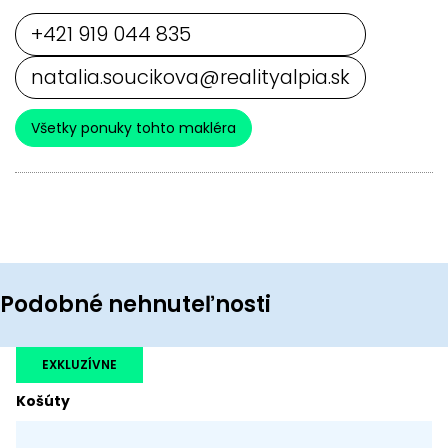
+421 919 044 835
natalia.soucikova@realityalpia.sk
Všetky ponuky tohto makléra
Podobné nehnuteľnosti
EXKLUZÍVNE
Košúty