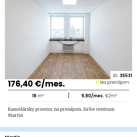
ID:
35531
176,40 €/mes.
Na prenájom
|
18
m²
9,80/mes.
€/m²
Kancelársky priestor na prenájom, širšie centrum
Martin