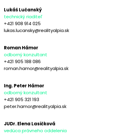
Lukáš Lučanský
technický riaditeľ
+421 908 914 025
lukas.lucansky@realityalpia.sk
Roman Hámor
odborný konzultant
+421 905 188 086
roman.hamor@realityalpia.sk
Ing. Peter Hámor
odborný konzultant
+421 905 321 193
peter.hamor@realityalpia.sk
JUDr. Elena Lasičková
vedúca právneho oddelenia