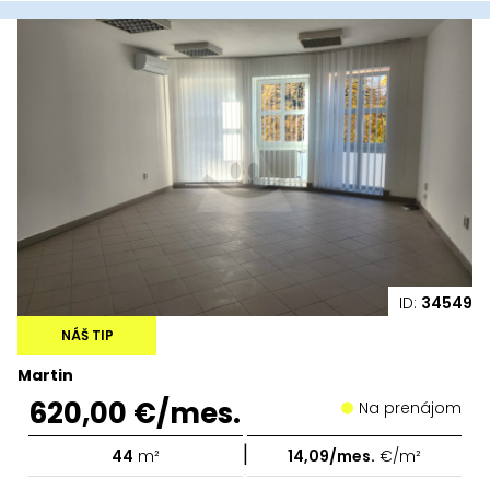
ID:
34549
NÁŠ TIP
Martin
620,00 €/mes.
Na prenájom
|
44
m²
14,09/mes.
€/m²