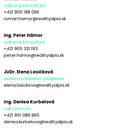
odborný konzultant
+421 905 188 086
roman.hamor@realityalpia.sk
Ing. Peter Hámor
odborný konzultant
+421 905 321 193
peter.hamor@realityalpia.sk
JUDr. Elena Lasičková
vedúca právneho oddelenia
elena.lasickova@realityalpia.sk
Ing. Denisa Kurbelová
call centrum
+421 951 089 965
denisa.kurbelova@realityalpia.sk