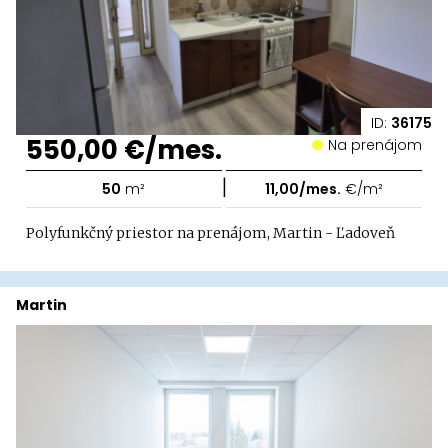
ID:
36175
550,00 €/mes.
Na prenájom
|
50
m²
11,00/mes.
€/m²
Polyfunkčný priestor na prenájom, Martin - Ľadoveň
Martin