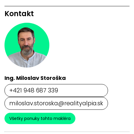
Kontakt
Ing. Miloslav Storoška
+421 948 687 339
miloslav.storoska@realityalpia.sk
Všetky ponuky tohto makléra