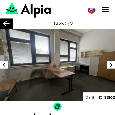
Zdieľať
2
/ 9
ID:
33103