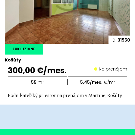
ID:
31550
EXKLUZÍVNE
Košúty
300,00 €/mes.
Na prenájom
|
55
m²
5,45/mes.
€/m²
Podnikateľský priestor na prenájom v Martine, Košúty