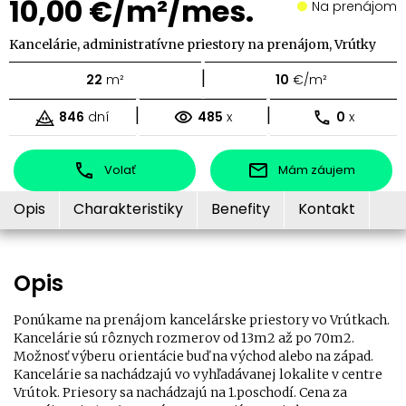
10,00 €/m²/mes.
Na prenájom
Kancelárie, administratívne priestory na prenájom, Vrútky
|
22
m²
10
€/m²
|
|
846
dní
485
x
0
x
Volať
Mám záujem
Opis
Charakteristiky
Benefity
Kontakt
Opis
Ponúkame na prenájom kancelárske priestory vo Vrútkach.
Kancelárie sú rôznych rozmerov od 13m2 až po 70m2.
Možnosť výberu orientácie buď na východ alebo na západ.
Kancelárie sa nachádzajú vo vyhľadávanej lokalite v centre
Vrútok. Priesory sa nachádzajú na 1.poschodí. Cena za