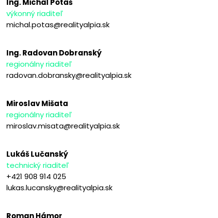
Ing. Michal Potaš
výkonný riaditeľ
michal.potas@realityalpia.sk
Ing. Radovan Dobranský
regionálny riaditeľ
radovan.dobransky@realityalpia.sk
Miroslav Mišata
regionálny riaditeľ
miroslav.misata@realityalpia.sk
Lukáš Lučanský
technický riaditeľ
+421 908 914 025
lukas.lucansky@realityalpia.sk
Roman Hámor