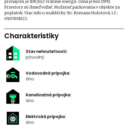
prenájom je 10€/m2 vrátane energií. Cena je bez DPH.
Priestory sú ihneď voľné. Možnosť parkovania v objekte za
poplatok. Viac info u maklérky: Bc. Romana Holotová, t.č.:
0907651922
Charakteristiky
Stav nehnuteľnosti:
pôvodný
Vodovodná prípojka:
áno
Kanalizačná prípojka:
áno
Elektrická prípojka:
áno