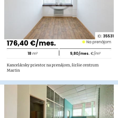
ID:
35531
176,40 €/mes.
Na prenájom
|
18
m²
9,80/mes.
€/m²
Kancelársky priestor na prenájom, širšie centrum
Martin