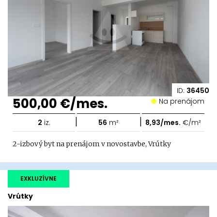
ID:
36450
500,00 €/mes.
Na prenájom
|
|
2
iz.
56
m²
8,93/mes.
€/m²
2-izbový byt na prenájom v novostavbe, Vrútky
EXKLUZÍVNE
Vrútky