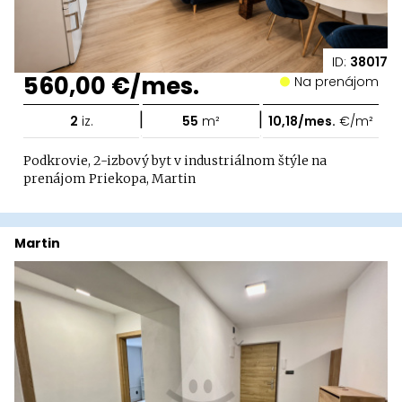
ID:
38017
560,00 €/mes.
Na prenájom
|
|
2
iz.
55
m²
10,18/mes.
€/m²
Podkrovie, 2-izbový byt v industriálnom štýle na
prenájom Priekopa, Martin
Martin