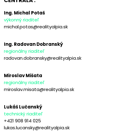
CENTRÁLA :
Ing. Michal Potaš
výkonný riaditeľ
michal.potas@realityalpia.sk
Ing. Radovan Dobranský
regionálny riaditeľ
radovan.dobransky@realityalpia.sk
Miroslav Mišata
regionálny riaditeľ
miroslav.misata@realityalpia.sk
Lukáš Lučanský
technický riaditeľ
+421 908 914 025
lukas.lucansky@realityalpia.sk