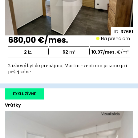
ID:
37661
680,00 €/mes.
Na prenájom
|
|
2
iz.
62
m²
10,97/mes.
€/m²
2 izbový byt do prenájmu, Martin - centrum priamo pri
pešej zóne
EXKLUZÍVNE
Vrútky