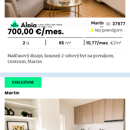
ID:
37977
700,00 €/mes.
Na prenájom
|
|
2
iz.
65
m²
10,77/mes.
€/m²
Nadčasový dizajn, luxusný 2-izbový byt na prenájom,
Centrum, Martin
EXKLUZÍVNE
Martin