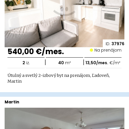
ID:
37976
540,00 €/mes.
Na prenájom
|
|
2
iz.
40
m²
13,50/mes.
€/m²
Útulný a svetlý 2-izbový byt na prenájom, Ľadoveň,
Martin
Martin