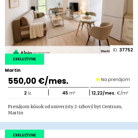
ID:
37752
EXKLUZÍVNE
Martin
550,00 €/mes.
Na prenájom
|
|
2
iz.
45
m²
12,22/mes.
€/m²
Prenájom kúsok od univerzity 2-izbový byt Centrum,
Martin
EXKLUZÍVNE