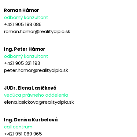
Roman Hámor
odborný konzultant
+421 905 188 086
roman.hamor@realityalpia.sk
Ing. Peter Hámor
odborný konzultant
+421 905 321 193
peter.hamor@realityalpia.sk
JUDr. Elena Lasičková
vedúca právneho oddelenia
elena.lasickova@realityalpia.sk
Ing. Denisa Kurbelová
call centrum
+421 951 089 965