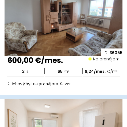
ID:
36055
600,00 €/mes.
Na prenájom
|
|
2
iz.
65
m²
9,24/mes.
€/m²
2-izbový byt na prenájom, Sever