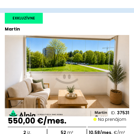
EXKLUZÍVNE
Martin
ID:
37531
550,00 €/mes.
Na prenájom
|
|
2
iz.
52
m²
10,58/mes.
€/m²