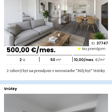
ID:
37747
500,00 €/mes.
Na prenájom
|
|
2
iz.
50
m²
10,00/mes.
€/m²
2-izbový byt na prenájom v novostavbe "Môj byt" Vrútky
Vrútky