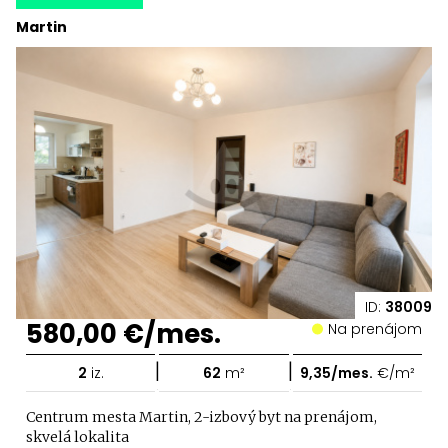
Martin
ID:
38009
580,00 €/mes.
Na prenájom
|
|
2
iz.
62
m²
9,35/mes.
€/m²
Centrum mesta Martin, 2-izbový byt na prenájom,
skvelá lokalita