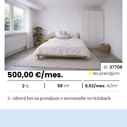
ID:
37706
500,00 €/mes.
Na prenájom
|
|
2
iz.
58
m²
8,62/mes.
€/m²
2- izbový byt na prenájom v novostavbe vo Vrútkach