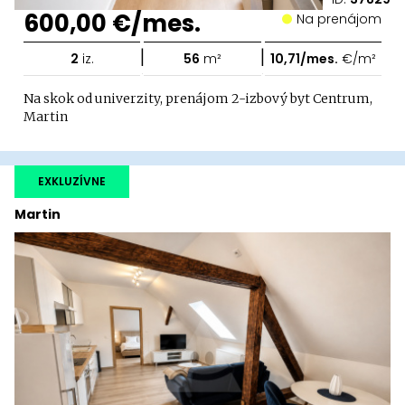
600,00 €/mes.
Na prenájom
|
|
2
iz.
56
m²
10,71/mes.
€/m²
Na skok od univerzity, prenájom 2-izbový byt Centrum,
Martin
EXKLUZÍVNE
Martin