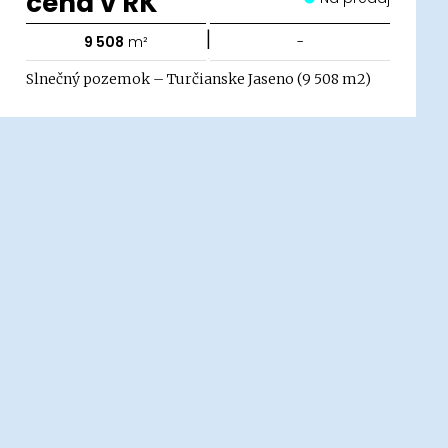
cena v RK
|
9 508
m²
-
Slnečný pozemok – Turčianske Jaseno (9 508 m2)