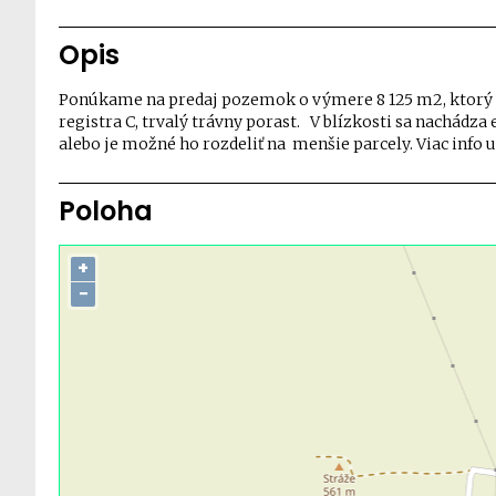
Opis
Ponúkame na predaj pozemok o výmere 8 125 m2, ktorý sa
registra C, trvalý trávny porast. V blízkosti sa nachádz
alebo je možné ho rozdeliť na menšie parcely. Viac info u
Poloha
+
−