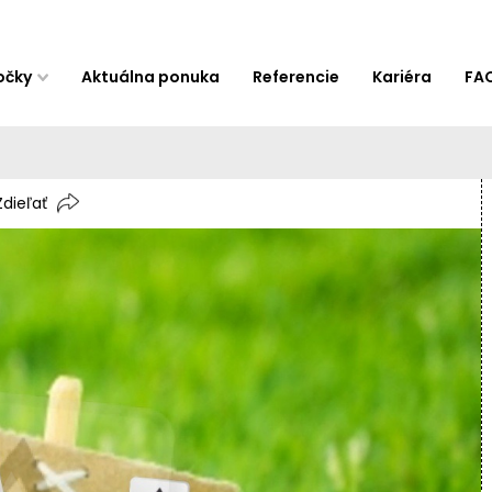
očky
Aktuálna ponuka
Referencie
Kariéra
FA
Zdieľať