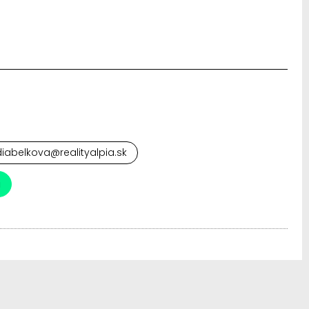
iabelkova@realityalpia.sk
a