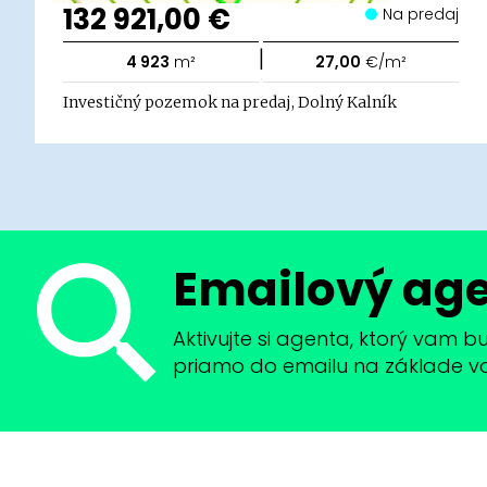
132 921,00 €
Na predaj
|
4 923
m²
27,00
€/m²
Investičný pozemok na predaj, Dolný Kalník
Emailový ag
Aktivujte si agenta, ktorý vam 
priamo do emailu na základe vaši