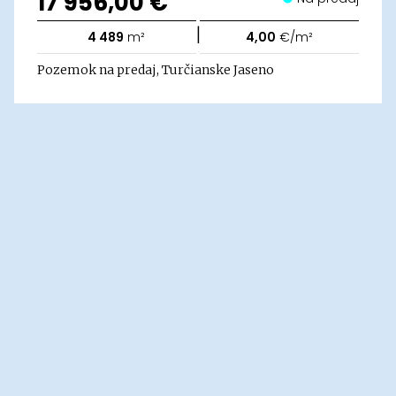
17 956,00 €
|
4 489
m²
4,00
€/m²
Pozemok na predaj, Turčianske Jaseno