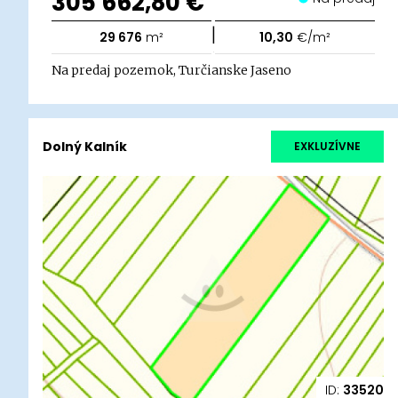
305 662,80 €
|
29 676
m²
10,30
€/m²
Na predaj pozemok, Turčianske Jaseno
Dolný Kalník
EXKLUZÍVNE
ID:
33520