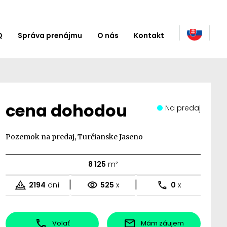
Q
Správa prenájmu
O nás
Kontakt
cena dohodou
Na predaj
Pozemok na predaj, Turčianske Jaseno
8 125
m²
|
|
2194
dní
525
x
0
x
Volať
Mám záujem