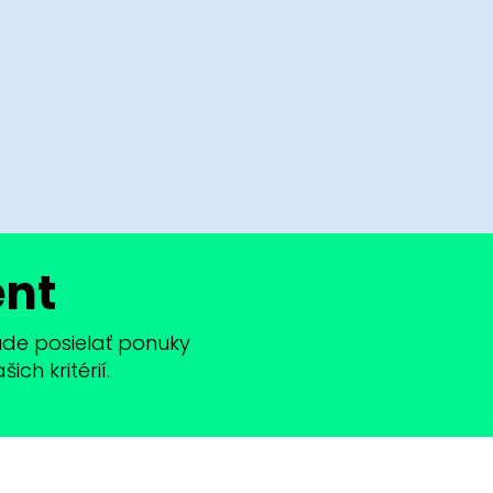
ent
bude posielať ponuky
ch kritérií.