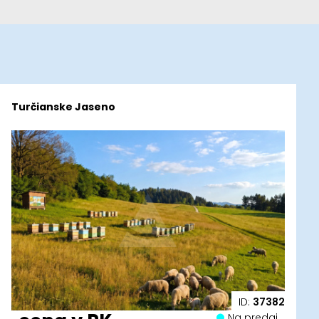
Turčianske Jaseno
ID:
37382
Na predaj