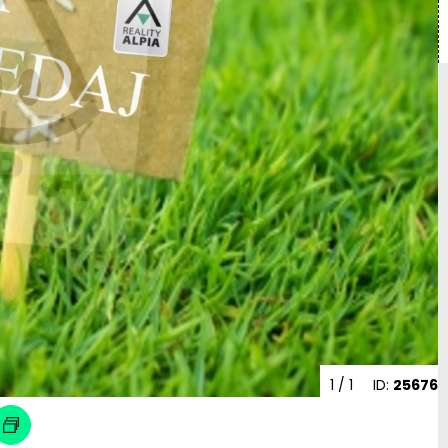
1
/ 1
ID:
25676