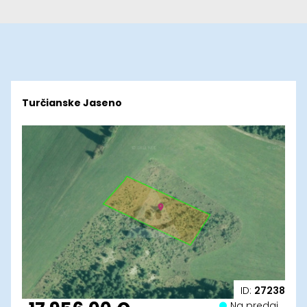
Turčianske Jaseno
ID:
27238
Na predaj