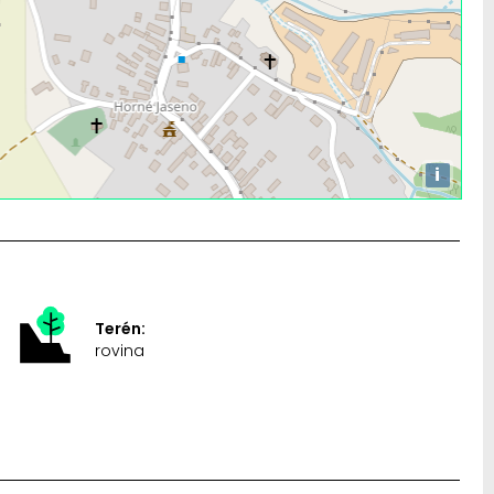
i
Terén:
rovina