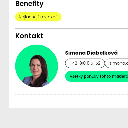
Benefity
Najlacnejšia v okolí
Kontakt
Simona Diabelková
+421 918 815 152
simona.d
Všetky ponuky tohto maklér