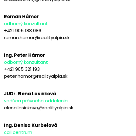
Roman Hámor
odborný konzultant
+421 905 188 086
roman.hamor@realityalpia.sk
Ing. Peter Hámor
odborný konzultant
+421 905 321 193
peter.hamor@realityalpia.sk
JUDr. Elena Lasičková
vedúca právneho oddelenia
elena.lasickova@realityalpia.sk
Ing. Denisa Kurbelová
call centrum