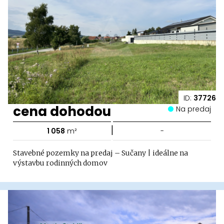
ID:
37726
cena dohodou
Na predaj
|
1 058
m²
-
Stavebné pozemky na predaj – Sučany | ideálne na
výstavbu rodinných domov