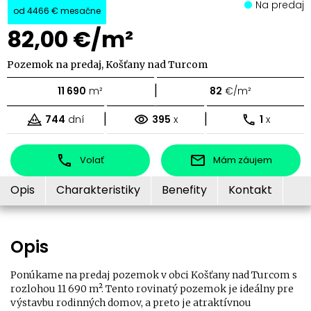
Na predaj
od
4466 €
mesačne
82,00 €/m²
Pozemok na predaj, Košťany nad Turcom
|
11 690
m²
82
€/m²
|
|
744
dní
395
x
1
x
Volať
Mám záujem
Opis
Charakteristiky
Benefity
Kontakt
Opis
Ponúkame na predaj pozemok v obci Košťany nad Turcom s
rozlohou 11 690 m². Tento rovinatý pozemok je ideálny pre
výstavbu rodinných domov, a preto je atraktívnou