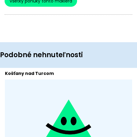
Všetky ponuky tohto makléra
Podobné nehnuteľnosti
Košťany nad Turcom