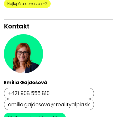
Najlepšia cena za m2
Kontakt
Emília Gajdošová
+421 908 555 810
emilia.gajdosova@realityalpia.sk