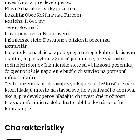
investíciou aj pre developerov.
Hlavné charakteristiky pozemku:
Lokalita: Obec Košťany nad Turcom
Rozloha: 11 690 m²
Terén: Rovinatý
Prístupová cesta: Neupravená
Inžinierske siete: Dostupné v blízkosti pozemku
Extravilán
Pozemok sa nachádza v pokojnej a tichej lokalite s krásnym
okolím, čo poskytuje výborné podmienky pre výstavbu
rodinných domov. Inžinierske siete sú v blízkosti pozemku,
čo zjednodušuje napojenie budúcich stavieb na potrebnú
infraštruktúru.
Tento pozemok predstavuje vynikajúcu príležitosť pre tých,
ktorí hľadajú miesto na stavbu svojho vysnívaného domova,
ako aj pre developerov hľadajúcich investičné možnosti.
Pre viac informácií a dohodnutie obhliadky nás prosím
kontaktujte.
Charakteristiky