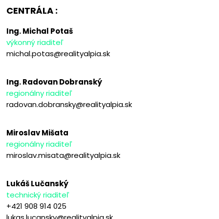
CENTRÁLA :
Ing. Michal Potaš
výkonný riaditeľ
michal.potas@realityalpia.sk
Ing. Radovan Dobranský
regionálny riaditeľ
radovan.dobransky@realityalpia.sk
Miroslav Mišata
regionálny riaditeľ
miroslav.misata@realityalpia.sk
Lukáš Lučanský
technický riaditeľ
+421 908 914 025
lukas.lucansky@realityalpia.sk