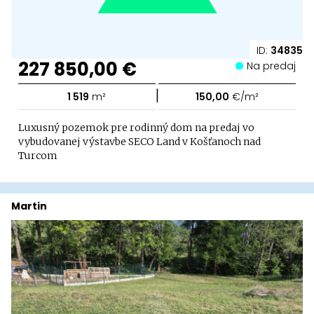
ID:
34835
227 850,00 €
Na predaj
|
1 519
m²
150,00
€/m²
Luxusný pozemok pre rodinný dom na predaj vo
vybudovanej výstavbe SECO Land v Košťanoch nad
Turcom
Martin