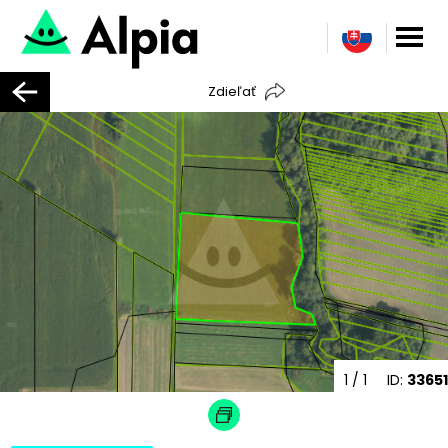
Zdieľať
1
/ 1
ID:
33651