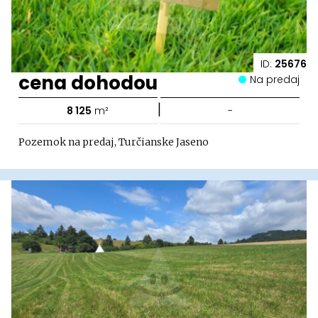
ID:
25676
cena dohodou
Na predaj
|
8 125
m²
-
Pozemok na predaj, Turčianske Jaseno