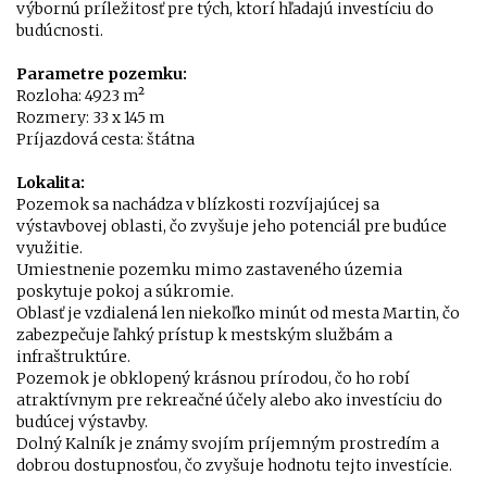
výbornú príležitosť pre tých, ktorí hľadajú investíciu do
budúcnosti.
Parametre pozemku:
Rozloha: 4923 m²
Rozmery: 33 x 145 m
Príjazdová cesta: štátna
Lokalita:
Pozemok sa nachádza v blízkosti rozvíjajúcej sa
výstavbovej oblasti, čo zvyšuje jeho potenciál pre budúce
využitie.
Umiestnenie pozemku mimo zastaveného územia
poskytuje pokoj a súkromie.
Oblasť je vzdialená len niekoľko minút od mesta Martin, čo
zabezpečuje ľahký prístup k mestským službám a
infraštruktúre.
Pozemok je obklopený krásnou prírodou, čo ho robí
atraktívnym pre rekreačné účely alebo ako investíciu do
budúcej výstavby.
Dolný Kalník je známy svojím príjemným prostredím a
dobrou dostupnosťou, čo zvyšuje hodnotu tejto investície.