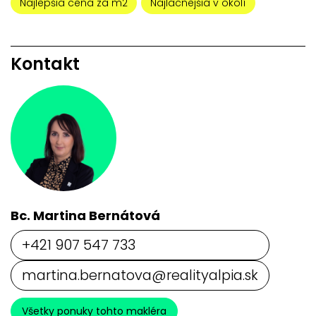
Najlepšia cena za m2
Najlacnejšia v okolí
Kontakt
Bc. Martina Bernátová
+421 907 547 733
martina.bernatova@realityalpia.sk
Všetky ponuky tohto makléra