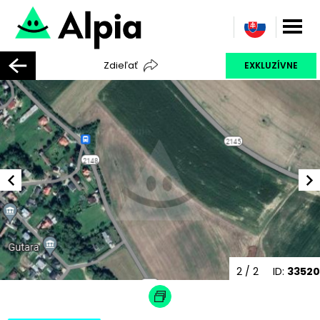
Zdieľať
EXKLUZÍVNE
2
/ 2
ID:
33520