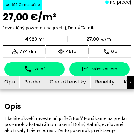
Na predaj
od
619 €
mesačne
27,00 €/m²
Investičný pozemok na predaj, Dolný Kalník
|
4 923
m²
27.00
€/m²
|
|
774
dní
451
x
0
x
Volať
Mám záujem
Opis
Poloha
Charakteristiky
Benefity
Kon
Opis
Hľadáte skvelú investičnú príležitosť? Ponúkame na predaj
pozemok v katastrálnom území Dolný Kalník, evidovaný
ako trvalý trávny porast. Tento pozemok predstavuje