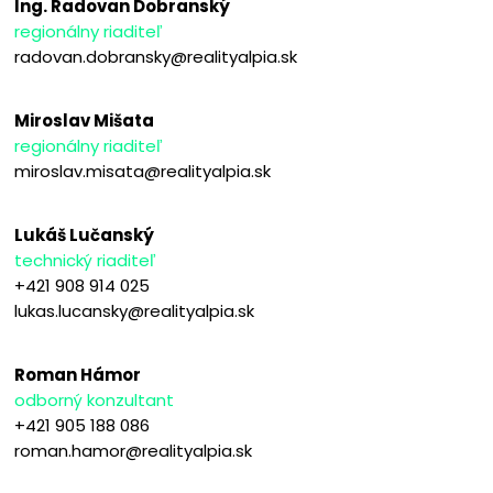
Ing. Radovan Dobranský
regionálny riaditeľ
radovan.dobransky@realityalpia.sk
Miroslav Mišata
regionálny riaditeľ
miroslav.misata@realityalpia.sk
Lukáš Lučanský
technický riaditeľ
+421 908 914 025
lukas.lucansky@realityalpia.sk
Roman Hámor
odborný konzultant
+421 905 188 086
roman.hamor@realityalpia.sk