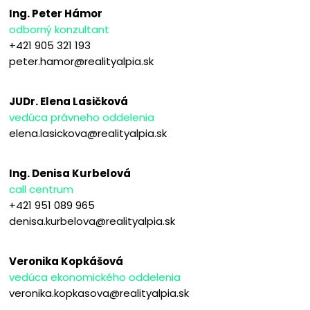
Ing. Peter Hámor
odborný konzultant
+421 905 321 193
peter.hamor@realityalpia.sk
JUDr. Elena Lasičková
vedúca právneho oddelenia
elena.lasickova@realityalpia.sk
Ing. Denisa Kurbelová
call centrum
+421 951 089 965
denisa.kurbelova@realityalpia.sk
Veronika Kopkášová
vedúca ekonomického oddelenia
veronika.kopkasova@realityalpia.sk