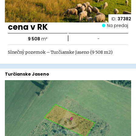
ID:
37382
cena v RK
Na predaj
|
9 508
m²
-
Slnečný pozemok – Turčianske Jaseno (9 508 m2)
Turčianske Jaseno