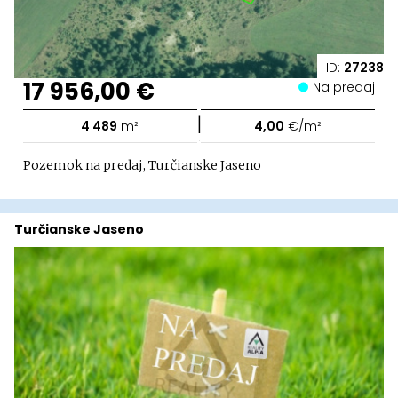
ID:
27238
17 956,00 €
Na predaj
|
4 489
m²
4,00
€/m²
Pozemok na predaj, Turčianske Jaseno
Turčianske Jaseno