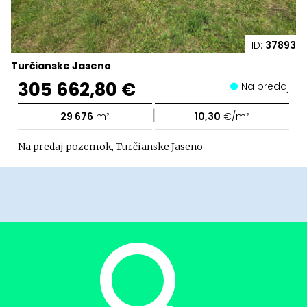
ID:
37893
Turčianske Jaseno
305 662,80 €
Na predaj
|
29 676
m²
10,30
€/m²
Na predaj pozemok, Turčianske Jaseno