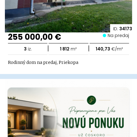
ID:
34173
255 000,00 €
Na predaj
|
|
3
iz.
1 812
m²
140,73
€/m²
Rodinný dom na predaj, Priekopa