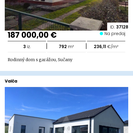
ID:
37128
187 000,00 €
Na predaj
|
|
3
iz.
792
m²
236,11
€/m²
Rodinný dom s garážou, Sučany
Valča