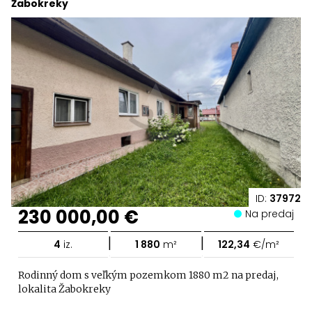
Žabokreky
ID:
37972
230 000,00 €
Na predaj
|
|
4
iz.
1 880
m²
122,34
€/m²
Rodinný dom s veľkým pozemkom 1880 m2 na predaj,
lokalita Žabokreky