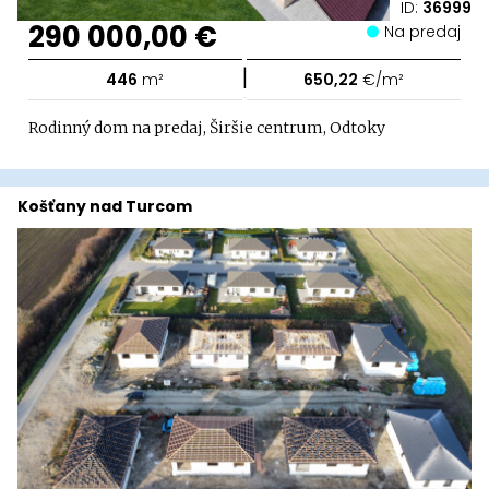
ID:
36999
290 000,00 €
Na predaj
|
446
m²
650,22
€/m²
Rodinný dom na predaj, Širšie centrum, Odtoky
Košťany nad Turcom