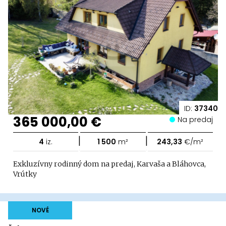
ID:
37340
365 000,00 €
Na predaj
|
|
4
iz.
1 500
m²
243,33
€/m²
Exkluzívny rodinný dom na predaj, Karvaša a Bláhovca,
Vrútky
NOVÉ