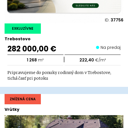
ID:
37756
EXKLUZÍVNE
Trebostovo
282 000,00 €
Na predaj
|
1 268
m²
222,40
€/m²
Pripravujeme do ponuky rodinný dom v Trebostove,
tichá časť pri potoku
ZNÍŽENÁ CENA
Vrútky