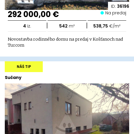
ID:
36196
292 000,00 €
Na predaj
|
|
4
iz.
542
m²
538,75
€/m²
Novostavba rodinného domu na predaj v Košťanoch nad
Turcom
NÁŠ TIP
Sučany