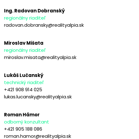
Ing. Radovan Dobranský
regionálny riaditeľ
radovan.dobransky@realityalpia.sk
Miroslav Mišata
regionálny riaditeľ
miroslav.misata@realityalpia.sk
Lukáš Lučanský
technický riaditeľ
+421 908 914 025
lukas.lucansky@realityalpia.sk
Roman Hámor
odborný konzultant
+421 905 188 086
roman.hamor@realityalpia.sk