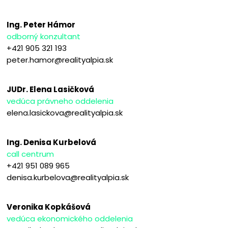
Ing. Peter Hámor
odborný konzultant
+421 905 321 193
peter.hamor@realityalpia.sk
JUDr. Elena Lasičková
vedúca právneho oddelenia
elena.lasickova@realityalpia.sk
Ing. Denisa Kurbelová
call centrum
+421 951 089 965
denisa.kurbelova@realityalpia.sk
Veronika Kopkášová
vedúca ekonomického oddelenia