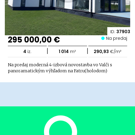
ID:
37903
295 000,00 €
Na predaj
|
|
4
iz.
1 014
m²
290,93
€/m²
Na predaj moderná 4-izbová novostavba vo Valči s
panoramatickým výhľadom na Fatru(holodom)