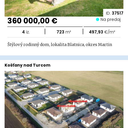
ID:
37517
360 000,00 €
Na predaj
|
|
4
iz.
723
m²
497,93
€/m²
Štýlový rodinný dom, lokalita Blatnica, okres Martin
Košťany nad Turcom