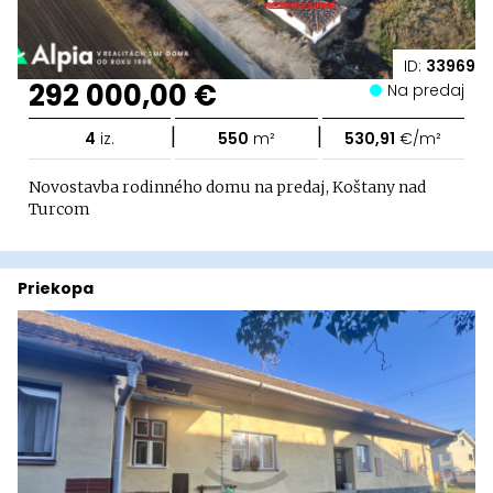
ID:
33969
292 000,00 €
Na predaj
|
|
4
iz.
550
m²
530,91
€/m²
Novostavba rodinného domu na predaj, Koštany nad
Turcom
Priekopa