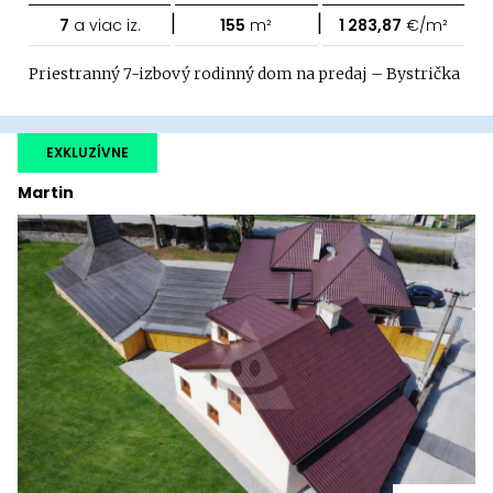
|
|
7
a viac iz.
155
m²
1 283,87
€/m²
Priestranný 7-izbový rodinný dom na predaj – Bystrička
EXKLUZÍVNE
Martin