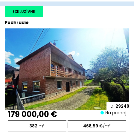
EXKLUZÍVNE
Podhradie
ID:
29248
179 000,00 €
Na predaj
|
382
m²
468,59
€/m²