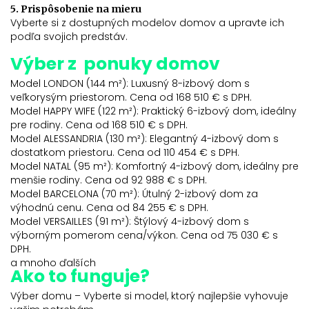
5. Prispôsobenie na mieru
Vyberte si z dostupných modelov domov a upravte ich
podľa svojich predstáv.
Výber z ponuky domov
Model LONDON (144 m²): Luxusný 8-izbový dom s
veľkorysým priestorom. Cena od 168 510 € s DPH.
Model HAPPY WIFE (122 m²): Praktický 6-izbový dom, ideálny
pre rodiny. Cena od 168 510 € s DPH.
Model ALESSANDRIA (130 m²): Elegantný 4-izbový dom s
dostatkom priestoru. Cena od 110 454 € s DPH.
Model NATAL (95 m²): Komfortný 4-izbový dom, ideálny pre
menšie rodiny. Cena od 92 988 € s DPH.
Model BARCELONA (70 m²): Útulný 2-izbový dom za
výhodnú cenu. Cena od 84 255 € s DPH.
Model VERSAILLES (91 m²): Štýlový 4-izbový dom s
výborným pomerom cena/výkon. Cena od 75 030 € s
DPH.
a mnoho ďalších
Ako to funguje?
Výber domu – Vyberte si model, ktorý najlepšie vyhovuje