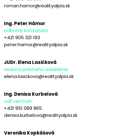
roman.hamor@realityalpia.sk
Ing. Peter Hámor
odborný konzultant
+421 905 321 193
peter.hamor@realityalpia.sk
JUDr. Elena Lasičková
vedúca právneho oddelenia
elena.lasickova@realityalpia.sk
Ing. Denisa Kurbelová
call centrum
+421 951 089 965
denisa.kurbelova@realityalpia.sk
Veronika Kopkášová