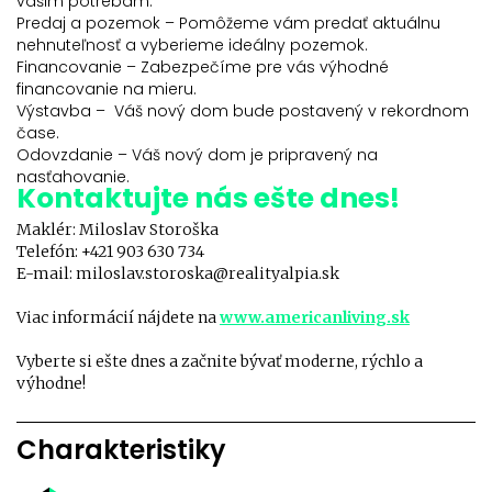
vašim potrebám.
Predaj a pozemok – Pomôžeme vám predať aktuálnu
nehnuteľnosť a vyberieme ideálny pozemok.
Financovanie – Zabezpečíme pre vás výhodné
financovanie na mieru.
Výstavba – Váš nový dom bude postavený v rekordnom
čase.
Odovzdanie – Váš nový dom je pripravený na
nasťahovanie.
Kontaktujte nás ešte dnes!
Maklér: Miloslav Storoška
Telefón: +421 903 630 734
E-mail: miloslav.storoska@realityalpia.sk
Viac informácií nájdete na
www.americanliving.sk
Vyberte si ešte dnes a začnite bývať moderne, rýchlo a
výhodne!
Charakteristiky