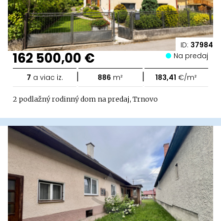
ID:
37984
162 500,00 €
Na predaj
|
|
7
a viac iz.
886
m²
183,41
€/m²
2 podlažný rodinný dom na predaj, Trnovo