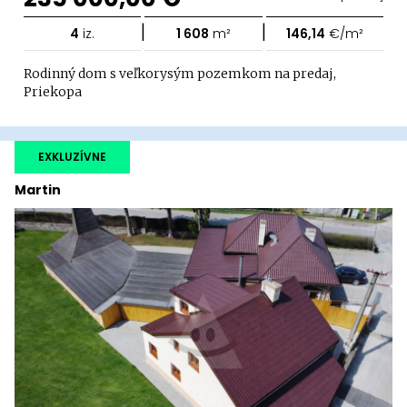
|
|
4
iz.
1 608
m²
146,14
€/m²
Rodinný dom s veľkorysým pozemkom na predaj,
Priekopa
EXKLUZÍVNE
Martin