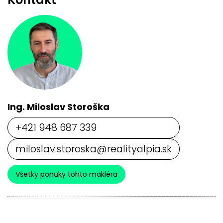
Ing. Miloslav Storoška
+421 948 687 339
miloslav.storoska@realityalpia.sk
Všetky ponuky tohto makléra