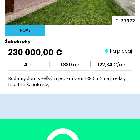
ID:
37972
NOVÉ
Žabokreky
230 000,00 €
Na predaj
|
|
4
iz.
1 880
m²
122,34
€/m²
Rodinný dom s veľkým pozemkom 1880 m2 na predaj,
lokalita Žabokreky