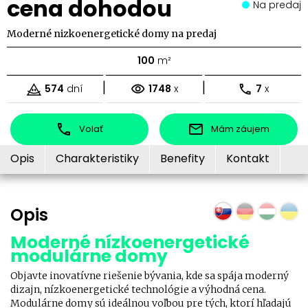
cena dohodou
Na predaj
Moderné nizkoenergetické domy na predaj
100
m²
|
|
574
dní
1748
x
7
x
Volať
Mám záujem
Opis
Charakteristiky
Benefity
Kontakt
Opis
Moderné nízkoenergetické
modulárne domy
Objavte inovatívne riešenie bývania, kde sa spája moderný
dizajn, nízkoenergetické technológie a výhodná cena.
Modulárne domy sú ideálnou voľbou pre tých, ktorí hľadajú