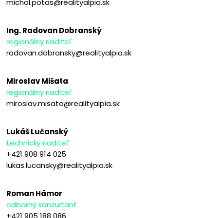
michal.potas@realityalpia.sk
Ing. Radovan Dobranský
regionálny riaditeľ
radovan.dobransky@realityalpia.sk
Miroslav Mišata
regionálny riaditeľ
miroslav.misata@realityalpia.sk
Lukáš Lučanský
technický riaditeľ
+421 908 914 025
lukas.lucansky@realityalpia.sk
Roman Hámor
odborný konzultant
+421 905 188 086