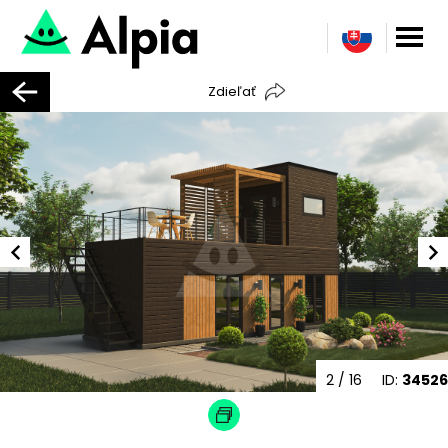
Zdieľať
2
/ 16
ID:
34526