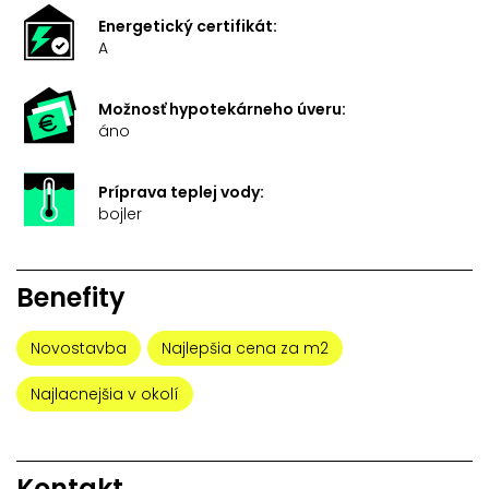
Energetický certifikát:
A
Možnosť hypotekárneho úveru:
áno
Príprava teplej vody:
bojler
Benefity
Novostavba
Najlepšia cena za m2
Najlacnejšia v okolí
Kontakt