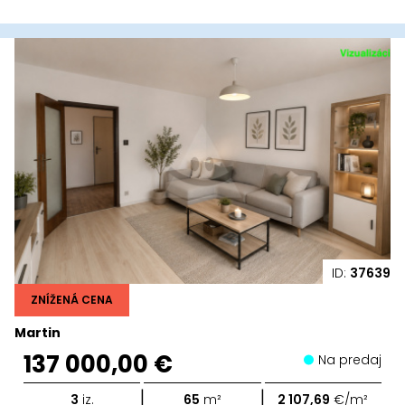
ID:
37639
ZNÍŽENÁ CENA
Martin
137 000,00 €
Na predaj
|
|
3
iz.
65
m²
2 107,69
€/m²