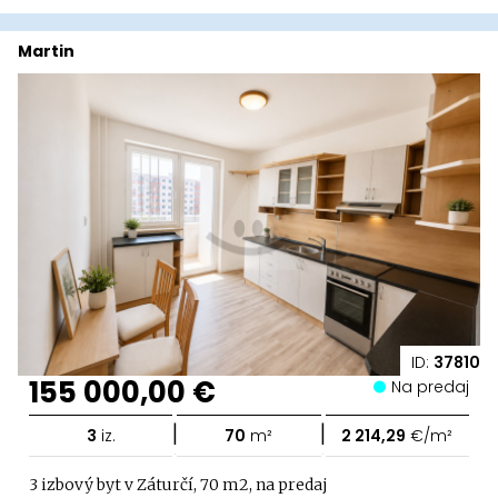
Martin
ID:
37810
155 000,00 €
Na predaj
|
|
3
iz.
70
m²
2 214,29
€/m²
3 izbový byt v Záturčí, 70 m2, na predaj