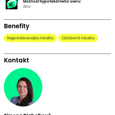
Možnosť hypotekárneho úveru:
áno
Benefity
Najpredávanejšia lokalita
Obľúbená lokalita
Kontakt