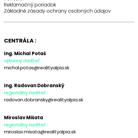
Reklamačný poriadok
Základné zásady ochrany osobných údajov
CENTRÁLA :
Ing. Michal Potaš
výkonný riaditeľ
michal.potas@realityalpia.sk
Ing. Radovan Dobranský
regionálny riaditeľ
radovan.dobransky@realityalpia.sk
Miroslav Mišata
regionálny riaditeľ
miroslav.misata@realityalpia.sk