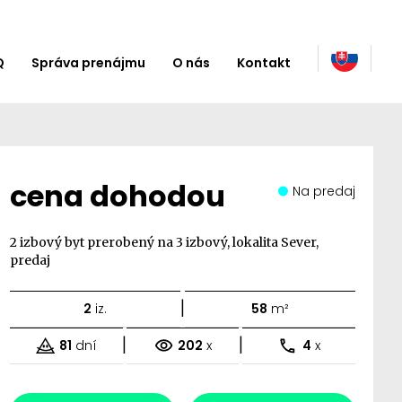
Q
Správa prenájmu
O nás
Kontakt
cena dohodou
Na predaj
2 izbový byt prerobený na 3 izbový, lokalita Sever,
predaj
|
2
iz.
58
m²
|
|
81
dní
202
x
4
x