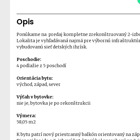
Opis
Ponúkame na predaj kompletne zrekonštruovaný 2-izbový
Lokalita je vyhľadávaná najmä pre výbornú infraštruktúr
vybudovanú sieť detských ihrísk.
Poschodie:
4 podlažie z 5 poschodí
Orientácia bytu:
východ, západ, sever
Výťah v bytovke:
nie je, bytovka je po rekonštrukcii
Výmera:
58,05 m2
K bytu patrí nový priestranný balkón orientovaný na záp