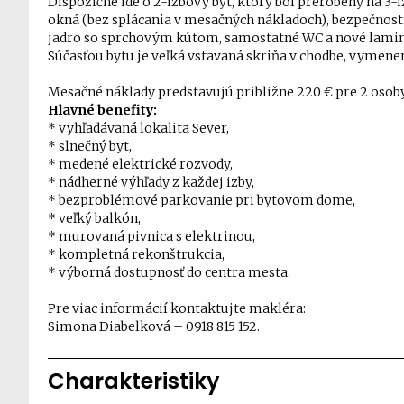
Dispozične ide o 2-izbový byt, ktorý bol prerobený na 3
okná (bez splácania v mesačných nákladoch), bezpečnost
jadro so sprchovým kútom, samostatné WC a nové laminá
Súčasťou bytu je veľká vstavaná skriňa v chodbe, vymene
Mesačné náklady predstavujú približne 220 € pre 2 osob
Hlavné benefity:
* vyhľadávaná lokalita Sever,
* slnečný byt,
* medené elektrické rozvody,
* nádherné výhľady z každej izby,
* bezproblémové parkovanie pri bytovom dome,
* veľký balkón,
* murovaná pivnica s elektrinou,
* kompletná rekonštrukcia,
* výborná dostupnosť do centra mesta.
Pre viac informácií kontaktujte makléra:
Simona Diabelková – 0918 815 152.
Charakteristiky