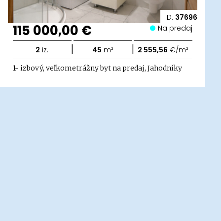
ID:
37696
115 000,00 €
Na predaj
|
|
2
iz.
45
m²
2 555,56
€/m²
1- izbový, veľkometrážny byt na predaj, Jahodníky