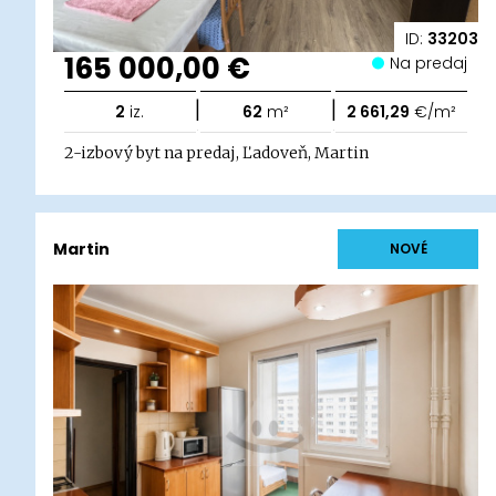
ID:
33203
165 000,00 €
Na predaj
|
|
2
iz.
62
m²
2 661,29
€/m²
2-izbový byt na predaj, Ľadoveň, Martin
Martin
NOVÉ