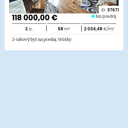
ID:
37671
118 000,00 €
Na predaj
|
|
2
iz.
58
m²
2 034,48
€/m²
2-izbový byt na predaj, Vrútky