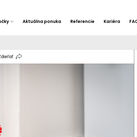
očky
Aktuálna ponuka
Referencie
Kariéra
FA
Zdieľať