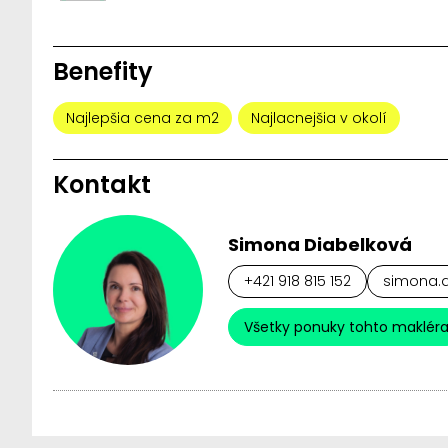
Benefity
Najlepšia cena za m2
Najlacnejšia v okolí
Kontakt
Simona Diabelková
+421 918 815 152
simona.d
Všetky ponuky tohto maklér