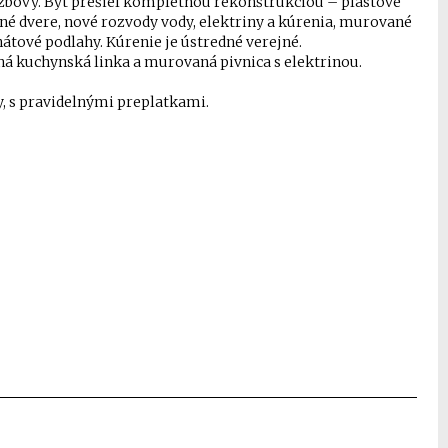
-izbový. Byt prešiel kompletnou rekonštrukciou – plastové
né dvere, nové rozvody vody, elektriny a kúrenia, murované
tové podlahy. Kúrenie je ústredné verejné.
ná kuchynská linka a murovaná pivnica s elektrinou.
y, s pravidelnými preplatkami.