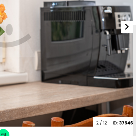
2
/ 12
ID:
37546