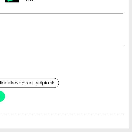
iabelkova@realityalpia.sk
a