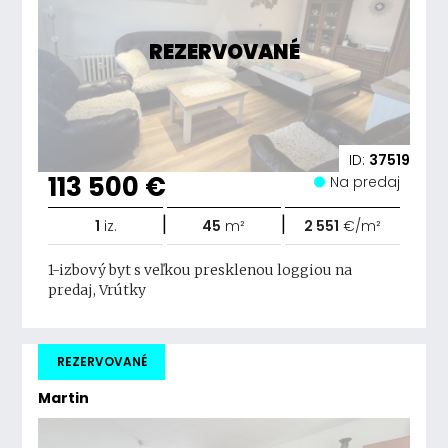
REZERVOVANÉ
ID:
37519
113 500 €
Na predaj
|
|
1
iz.
45
m²
2 551
€/m²
1-izbový byt s veľkou presklenou loggiou na
predaj, Vrútky
REZERVOVANÉ
Martin