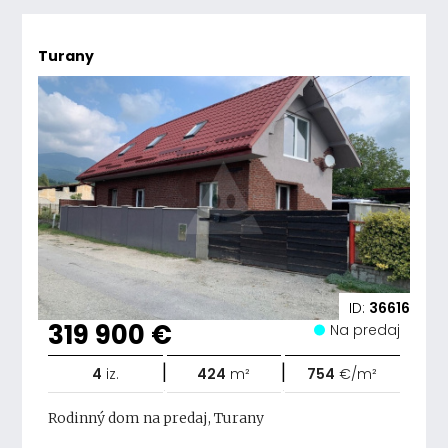
Turany
ID:
36616
319 900 €
Na predaj
|
|
4
iz.
424
m²
754
€/m²
Rodinný dom na predaj, Turany