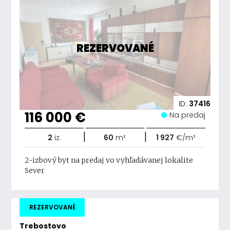
REZERVOVANÉ
ID:
37416
116 000 €
Na predaj
|
|
2
iz.
60
m²
1 927
€/m²
2-izbový byt na predaj vo vyhľadávanej lokalite
Sever
REZERVOVANÉ
Trebostovo