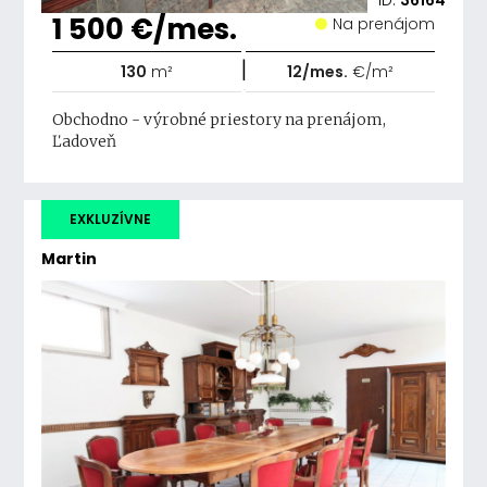
ID:
36164
1 500 €/mes.
Na prenájom
|
130
m²
12/mes.
€/m²
Obchodno - výrobné priestory na prenájom,
Ľadoveň
EXKLUZÍVNE
Martin