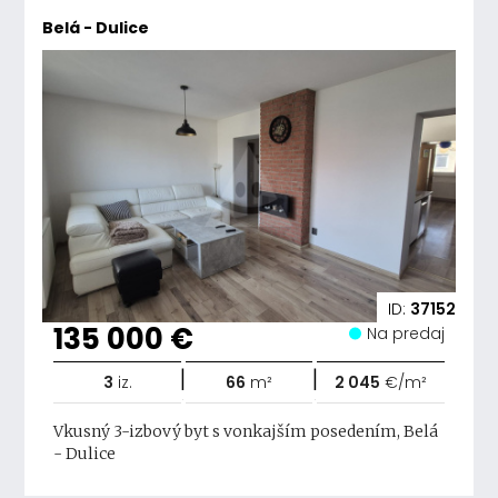
Belá - Dulice
ID:
37152
135 000 €
Na predaj
|
|
3
iz.
66
m²
2 045
€/m²
Vkusný 3-izbový byt s vonkajším posedením, Belá
- Dulice