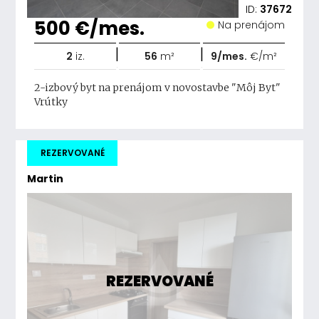
ID:
37672
500 €/mes.
Na prenájom
|
|
2
iz.
56
m²
9/mes.
€/m²
2-izbový byt na prenájom v novostavbe "Môj Byt"
Vrútky
REZERVOVANÉ
Martin
REZERVOVANÉ