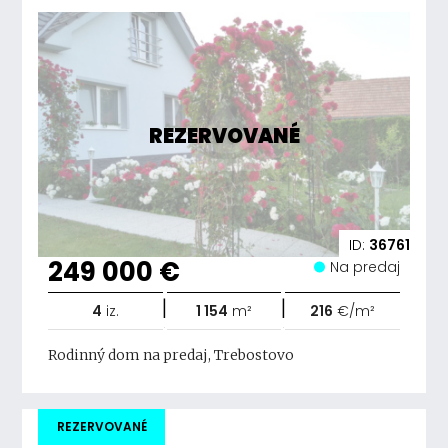
REZERVOVANÉ
ID:
36761
249 000 €
Na predaj
|
|
4
iz.
1 154
m²
216
€/m²
Rodinný dom na predaj, Trebostovo
REZERVOVANÉ