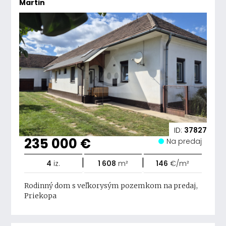
Martin
ID:
37827
235 000 €
Na predaj
|
|
4
iz.
1 608
m²
146
€/m²
Rodinný dom s veľkorysým pozemkom na predaj,
Priekopa