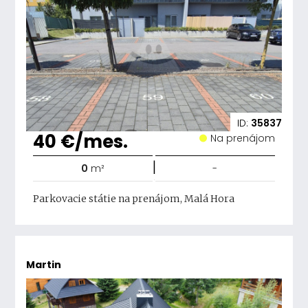
ID:
35837
40 €/mes.
Na prenájom
|
0
m²
-
Parkovacie státie na prenájom, Malá Hora
Martin