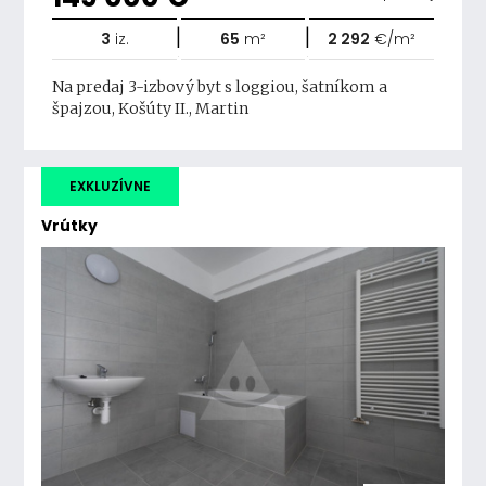
|
|
3
iz.
65
m²
2 292
€/m²
Na predaj 3-izbový byt s loggiou, šatníkom a
špajzou, Košúty II., Martin
EXKLUZÍVNE
Vrútky