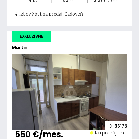
4
iz.
83
m²
2 277
€/m²
4-izbový byt na predaj, Ľadoveň
EXKLUZÍVNE
Martin
ID:
36175
550 €/mes.
Na prenájom