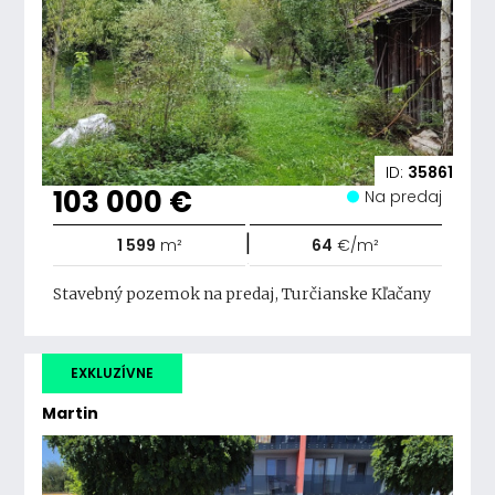
ID:
35861
103 000 €
Na predaj
|
1 599
m²
64
€/m²
Stavebný pozemok na predaj, Turčianske Kľačany
EXKLUZÍVNE
Martin