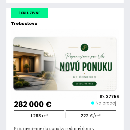
EXKLUZÍVNE
Trebostovo
ID:
37756
282 000 €
Na predaj
|
1 268
m²
222
€/m²
Pripravujeme do ponuky rodinný dom v