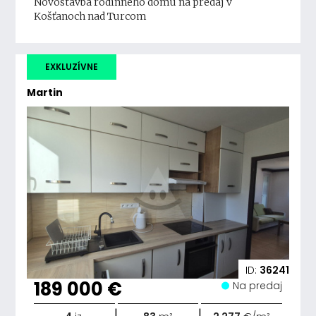
Novostavba rodinného domu na predaj v
Košťanoch nad Turcom
EXKLUZÍVNE
Martin
ID:
36241
189 000 €
Na predaj
|
|