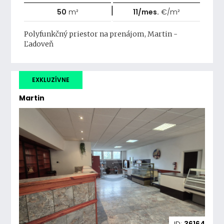
|
50
m²
11/mes.
€/m²
Polyfunkčný priestor na prenájom, Martin -
Ľadoveň
EXKLUZÍVNE
Martin