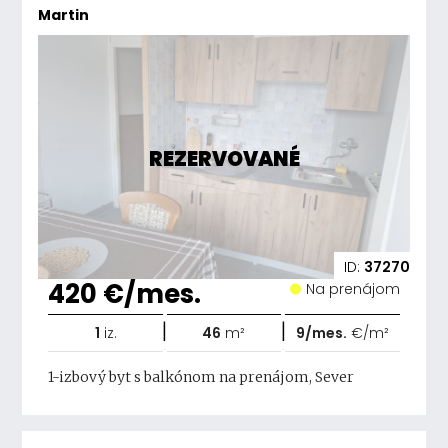
Martin
REZERVOVANÉ
ID:
37270
420 €/mes.
Na prenájom
|
|
1
iz.
46
m²
9/mes.
€/m²
1-izbový byt s balkónom na prenájom, Sever