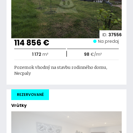
ID:
37556
114 856 €
Na predaj
|
1 172
m²
98
€/m²
Pozemok vhodný na stavbu rodinného domu,
Necpaly
REZERVOVANÉ
Vrútky