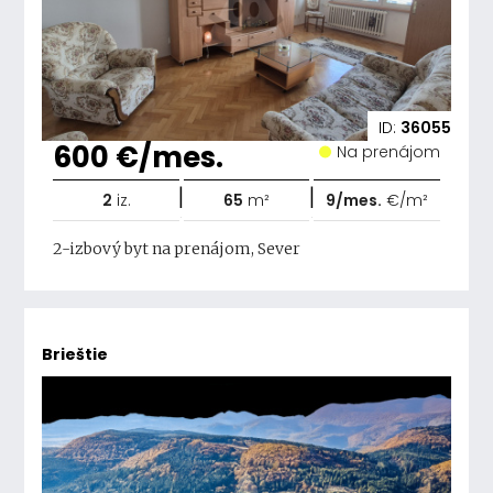
ID:
36055
600 €/mes.
Na prenájom
|
|
2
iz.
65
m²
9/mes.
€/m²
2-izbový byt na prenájom, Sever
Brieštie