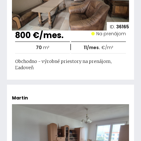
ID:
36165
800 €/mes.
Na prenájom
|
70
m²
11/mes.
€/m²
Obchodno - výrobné priestory na prenájom,
Ľadoveň
Martin