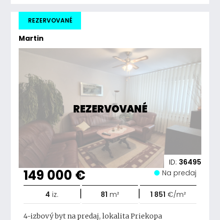
REZERVOVANÉ
Martin
REZERVOVANÉ
ID:
36495
149 000 €
Na predaj
|
|
4
iz.
81
m²
1 851
€/m²
4-izbový byt na predaj, lokalita Priekopa