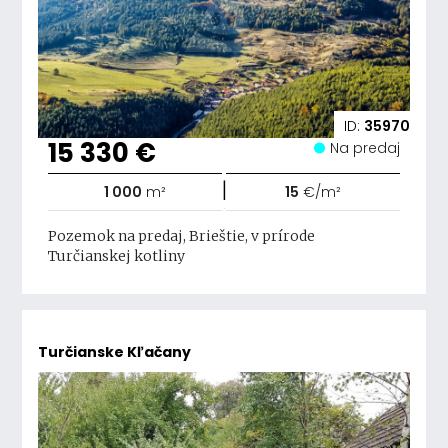
ID:
35970
15 330 €
Na predaj
|
1 000
m²
15
€/m²
Pozemok na predaj, Brieštie, v prírode
Turčianskej kotliny
Turčianske Kľačany