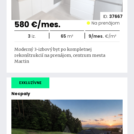
ID:
37667
580 €/mes.
Na prenájom
|
|
3
iz.
65
m²
9/mes.
€/m²
Moderný 3-izbový byt po kompletnej
rekonštrukcií na prenájom, centrum mesta
Martin
EXKLUZÍVNE
Necpaly