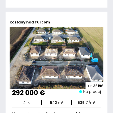
Košťany nad Turcom
ID:
36196
292 000 €
Na predaj
|
|
4
iz.
542
m²
539
€/m²