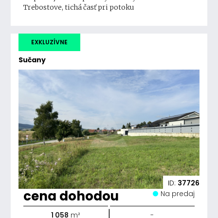
Trebostove, tichá časť pri potoku
EXKLUZÍVNE
Sučany
ID:
37726
cena dohodou
Na predaj
|
1 058
m²
-