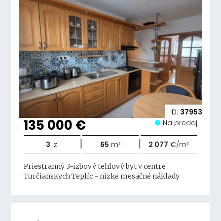
ID:
37953
135 000 €
Na predaj
|
|
3
iz.
65
m²
2 077
€/m²
Priestranný 3-izbový tehlový byt v centre
Turčianskych Teplíc - nízke mesačné náklady