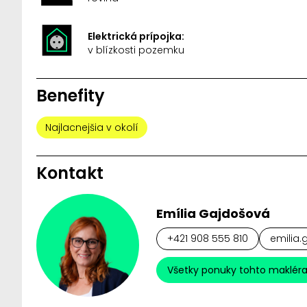
Elektrická prípojka:
v blízkosti pozemku
Benefity
Najlacnejšia v okolí
Kontakt
Emília Gajdošová
+421 908 555 810
emilia.
Všetky ponuky tohto maklér