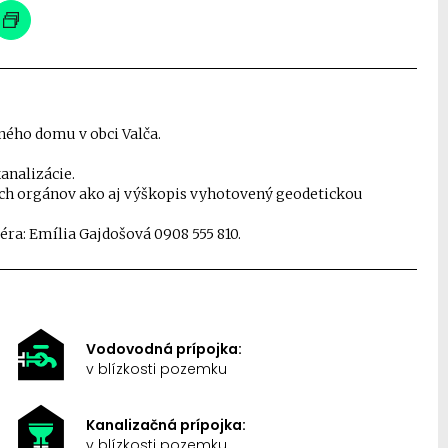
ého domu v obci Valča.
analizácie.
h orgánov ako aj výškopis vyhotovený geodetickou
éra: Emília Gajdošová 0908 555 810.
Vodovodná prípojka:
v blízkosti pozemku
Kanalizačná prípojka:
v blízkosti pozemku