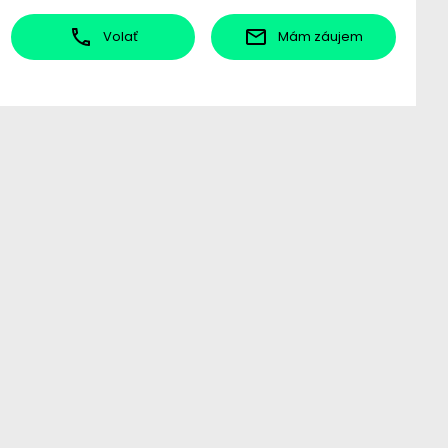
Volať
Mám záujem