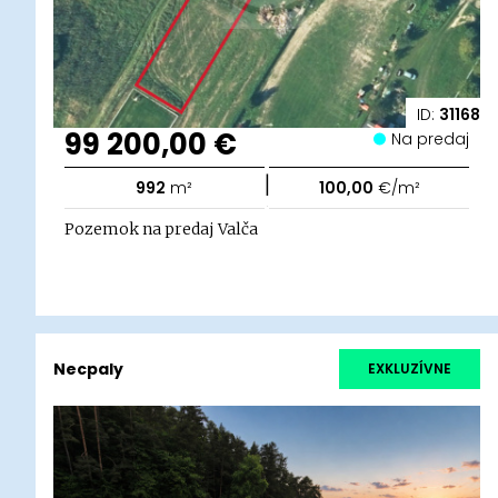
ID:
31168
99 200,00 €
Na predaj
|
992
m²
100,00
€/m²
Pozemok na predaj Valča
Necpaly
EXKLUZÍVNE