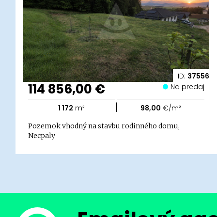
ID:
37556
114 856,00 €
Na predaj
|
1 172
m²
98,00
€/m²
Pozemok vhodný na stavbu rodinného domu,
Necpaly