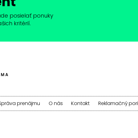
ent
bude posielať ponuky
ch kritérií.
Správa prenájmu
O nás
Kontakt
Reklamačný por