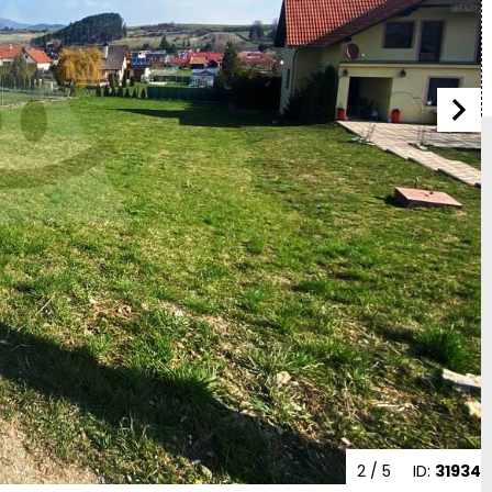
2
/ 5
ID:
31934