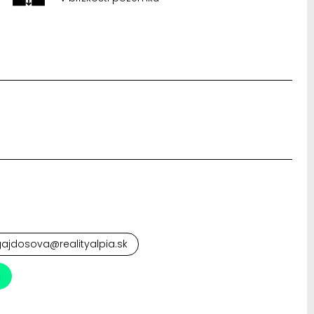
gajdosova@realityalpia.sk
a