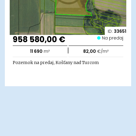
ID:
33651
958 580,00 €
Na predaj
|
11 690
m²
82,00
€/m²
Pozemok na predaj, Košťany nad Turcom