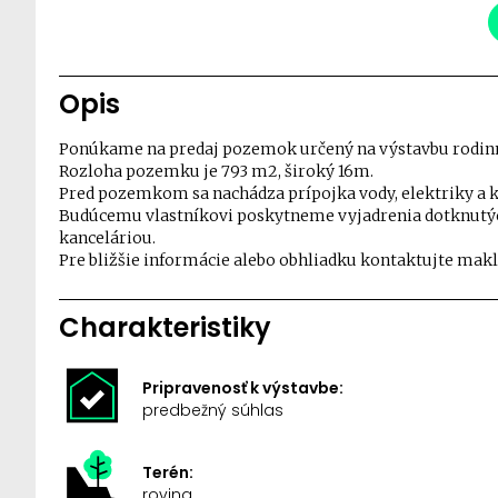
Opis
Ponúkame na predaj pozemok určený na výstavbu rodinn
Rozloha pozemku je 793 m2, široký 16m.
Pred pozemkom sa nachádza prípojka vody, elektriky a k
Budúcemu vlastníkovi poskytneme vyjadrenia dotknutýc
kanceláriou.
Pre bližšie informácie alebo obhliadku kontaktujte makl
Charakteristiky
Pripravenosť k výstavbe:
predbežný súhlas
Terén:
rovina