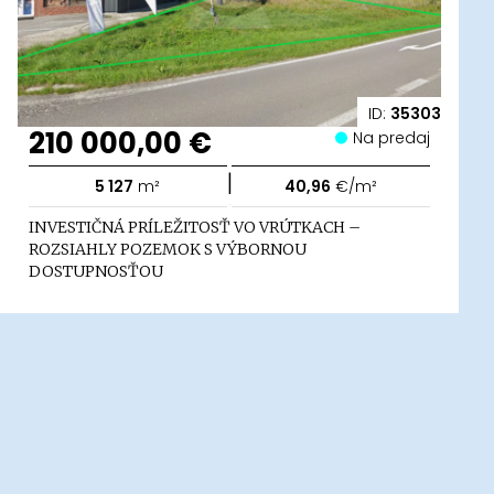
ID:
35303
210 000,00 €
Na predaj
|
5 127
m²
40,96
€/m²
INVESTIČNÁ PRÍLEŽITOSŤ VO VRÚTKACH –
ROZSIAHLY POZEMOK S VÝBORNOU
DOSTUPNOSŤOU