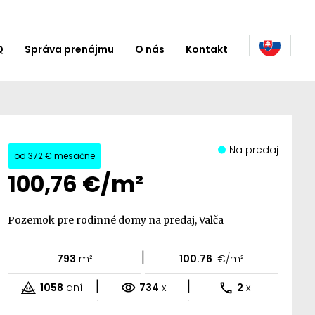
Q
Správa prenájmu
O nás
Kontakt
Na predaj
od
372 €
mesačne
100,76 €/m²
Pozemok pre rodinné domy na predaj, Valča
|
793
m²
100.76
€/m²
|
|
1058
dní
734
x
2
x