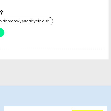
ký
.dobransky@realityalpia.sk
a