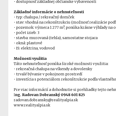
• dostupnosť základnej občianske vybavenosti
Základné informácie o nehnuteľnosti
• typ: chalupa / rekreačný domček
• stav: vhodná na rekonštrukciu (možnosť realizácie podľ
• pozemok: výmera 1 277 m², ponúka krásne výhľady na o
• počet izieb: 3
• stavba: murovaná (tehla), samostatne stojaca
• okná: plastové
• IS: elektrina, vodovod
Možnosti využitia
Táto nehnuteľnosť ponúka široké možnosti využitia:
• rekreačná chalupa na víkendy a dovolenky
• trvalé bývanie v pokojnom prostredí
• investícia s potenciálom rekonštrukcie podľa vlastnéh
Pre viac informácií a dohodnutie si prehliadky tejto neh
I
ng. Radovan Dobranský 0948 601 825
radovan.dobransky@realityalpia.sk
www.realityalpia.sk