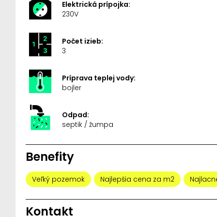
Elektrická prípojka:
230V
Počet izieb:
3
Príprava teplej vody:
bojler
Odpad:
septik / žumpa
Benefity
Veľký pozemok
Najlepšia cena za m2
Najlacne
Kontakt