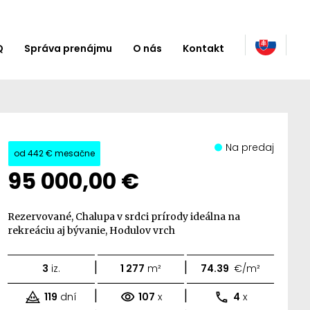
Q
Správa prenájmu
O nás
Kontakt
Na predaj
od
442 €
mesačne
95 000,00 €
Rezervované, Chalupa v srdci prírody ideálna na
rekreáciu aj bývanie, Hodulov vrch
|
|
3
iz.
1 277
m²
74.39
€/m²
|
|
119
dní
107
x
4
x