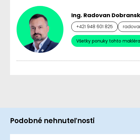
Ing. Radovan Dobrans
+421 948 601 825
radovan
Všetky ponuky tohto maklér
Podobné nehnuteľnosti