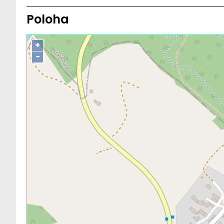
Poloha
+
−