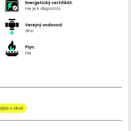
Energetický certifikát:
nie je k dispozícii
Verejný vodovod:
áno
Plyn:
nie
jšia v okolí