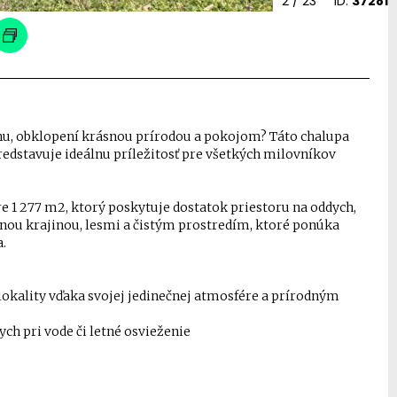
2
/ 23
ID:
37281
nu, obklopení krásnou prírodou a pokojom? Táto chalupa
edstavuje ideálnu príležitosť pre všetkých milovníkov
1 277 m2, ktorý poskytuje dostatok priestoru na oddych,
bnou krajinou, lesmi a čistým prostredím, ktoré ponúka
a.
lokality vďaka svojej jedinečnej atmosfére a prírodným
ych pri vode či letné osvieženie