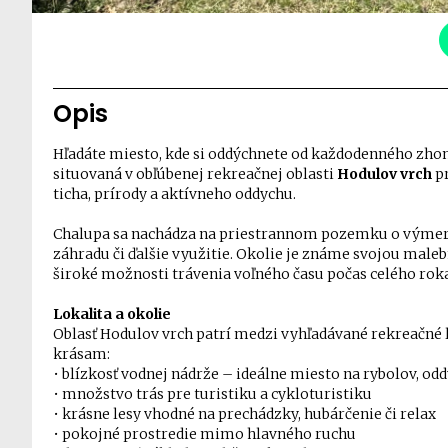
Opis
Hľadáte miesto, kde si oddýchnete od každodenného zho
situovaná v obľúbenej rekreačnej oblasti
Hodulov vrch
pr
ticha, prírody a aktívneho oddychu.
Chalupa sa nachádza na priestrannom pozemku o výmere 
záhradu či ďalšie využitie. Okolie je známe svojou male
široké možnosti trávenia voľného času počas celého rok
Lokalita a okolie
Oblasť Hodulov vrch patrí medzi vyhľadávané rekreačné 
krásam:
• blízkosť vodnej nádrže – ideálne miesto na rybolov, odd
• množstvo trás pre turistiku a cykloturistiku
• krásne lesy vhodné na prechádzky, hubárčenie či relax
• pokojné prostredie mimo hlavného ruchu