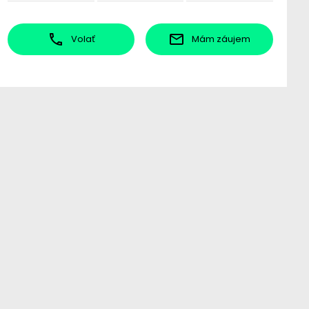
Volať
Mám záujem