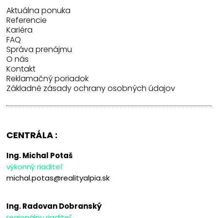
Aktuálna ponuka
Referencie
Kariéra
FAQ
Správa prenájmu
O nás
Kontakt
Reklamačný poriadok
Základné zásady ochrany osobných údajov
CENTRÁLA :
Ing. Michal Potaš
výkonný riaditeľ
michal.potas@realityalpia.sk
Ing. Radovan Dobranský
regionálny riaditeľ