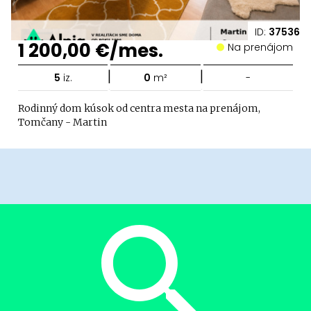
ID:
37536
1 200,00 €/mes.
Na prenájom
|
|
5
iz.
0
m²
-
Rodinný dom kúsok od centra mesta na prenájom,
Tomčany - Martin