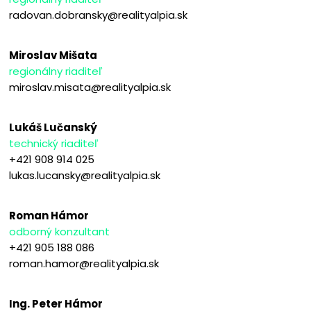
radovan.dobransky@realityalpia.sk
Miroslav Mišata
regionálny riaditeľ
miroslav.misata@realityalpia.sk
Lukáš Lučanský
technický riaditeľ
+421 908 914 025
lukas.lucansky@realityalpia.sk
Roman Hámor
odborný konzultant
+421 905 188 086
roman.hamor@realityalpia.sk
Ing. Peter Hámor