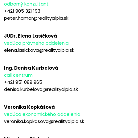
odborný konzultant
+421 905 321 193
peter.hamor@realityalpia.sk
JUDr. Elena Lasičková
vedúca právneho oddelenia
elena.lasickova@realityalpia.sk
Ing. Denisa Kurbelová
call centrum
+421 951 089 965
denisa.kurbelova@realityalpia.sk
Veronika Kopkášová
vedúca ekonomického oddelenia
veronika.kopkasova@realityalpia.sk