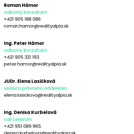
Roman Hámor
odborný konzultant
+421 905 188 086
roman.hamor@realityalpia.sk
Ing. Peter Hámor
odborný konzultant
+421 905 321 193
peter.hamor@realityalpia.sk
JUDr. Elena Lasičková
vedúca právneho oddelenia
elena.lasickova@realityalpia.sk
Ing. Denisa Kurbelová
call centrum
+421 951 089 965
denisa.kurbelova@realityalpia.sk