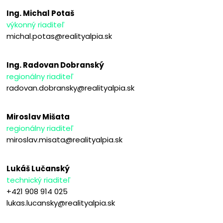
Ing. Michal Potaš
výkonný riaditeľ
michal.potas@realityalpia.sk
Ing. Radovan Dobranský
regionálny riaditeľ
radovan.dobransky@realityalpia.sk
Miroslav Mišata
regionálny riaditeľ
miroslav.misata@realityalpia.sk
Lukáš Lučanský
technický riaditeľ
+421 908 914 025
lukas.lucansky@realityalpia.sk