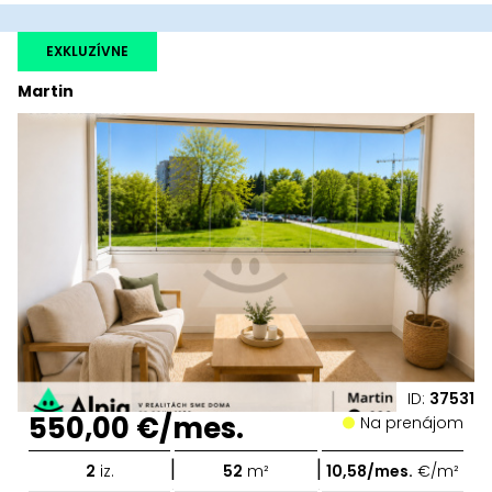
EXKLUZÍVNE
Martin
ID:
37531
550,00 €/mes.
Na prenájom
|
|
2
iz.
52
m²
10,58/mes.
€/m²