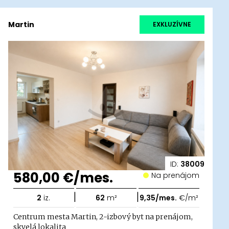
Martin
EXKLUZÍVNE
ID:
38009
580,00 €/mes.
Na prenájom
|
|
2
iz.
62
m²
9,35/mes.
€/m²
Centrum mesta Martin, 2-izbový byt na prenájom,
skvelá lokalita