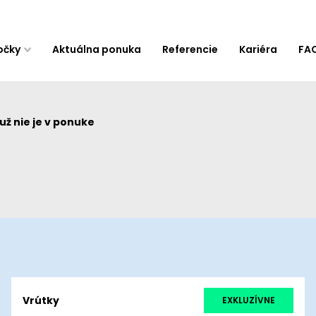
očky
Aktuálna ponuka
Referencie
Kariéra
FA
ž nie je v ponuke
Vrútky
EXKLUZÍVNE