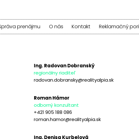
Správa prenájmu
O nás
Kontakt
Reklamačný por
Ing. Radovan Dobranský
regionálny riaditeľ
radovan.dobransky@realityalpia.sk
Roman Hámor
odborný konzultant
+421 905 188 086
roman.hamor@realityalpia.sk
Ing. Denisa Kurbelová