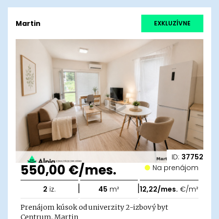
Martin
EXKLUZÍVNE
ID:
37752
550,00 €/mes.
Na prenájom
|
|
2
iz.
45
m²
12,22/mes.
€/m²
Prenájom kúsok od univerzity 2-izbový byt
Centrum, Martin