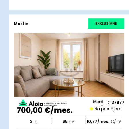
Martin
EXKLUZÍVNE
ID:
37977
700,00 €/mes.
Na prenájom
|
|
2
iz.
65
m²
10,77/mes.
€/m²