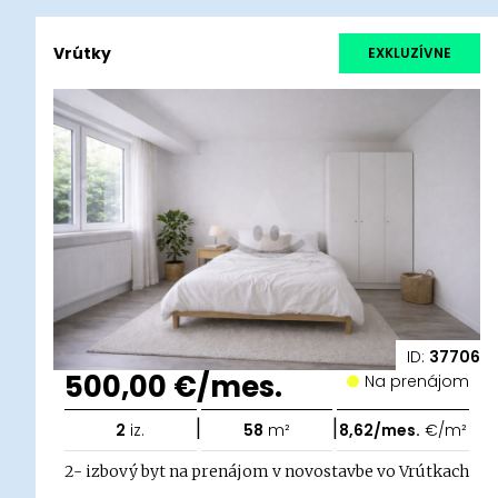
Vrútky
EXKLUZÍVNE
ID:
37706
500,00 €/mes.
Na prenájom
|
|
2
iz.
58
m²
8,62/mes.
€/m²
2- izbový byt na prenájom v novostavbe vo Vrútkach