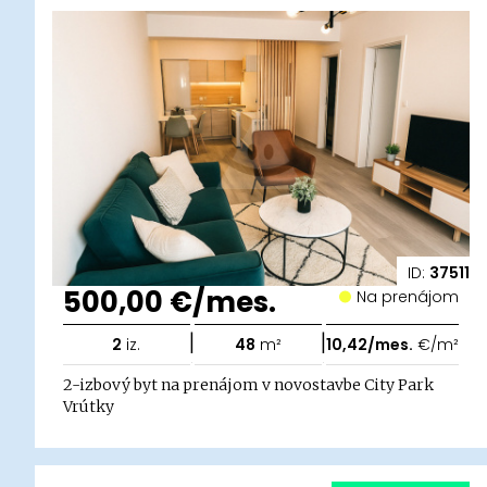
ID:
37511
500,00 €/mes.
Na prenájom
|
|
2
iz.
48
m²
10,42/mes.
€/m²
2-izbový byt na prenájom v novostavbe City Park
Vrútky