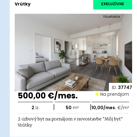
Vrútky
EXKLUZÍVNE
ID:
37747
500,00 €/mes.
Na prenájom
|
|
2
iz.
50
m²
10,00/mes.
€/m²
2-izbový byt na prenájom v novostavbe "Môj byt"
Vrútky