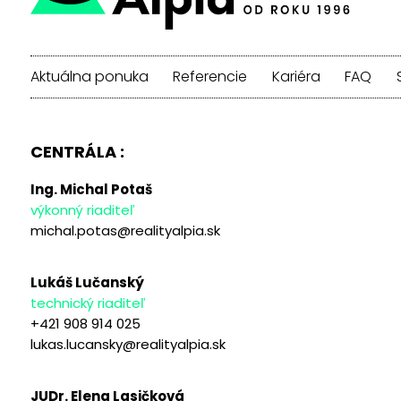
Aktuálna ponuka
Referencie
Kariéra
FAQ
CENTRÁLA :
Ing. Michal Potaš
výkonný riaditeľ
michal.potas@realityalpia.sk
Lukáš Lučanský
technický riaditeľ
+421 908 914 025
lukas.lucansky@realityalpia.sk
JUDr. Elena Lasičková