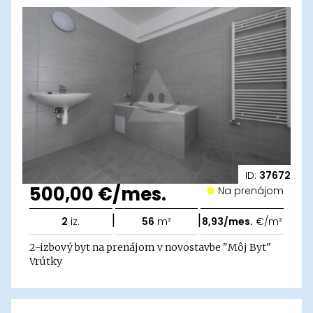
ID:
37672
500,00 €/mes.
Na prenájom
|
|
2
iz.
56
m²
8,93/mes.
€/m²
2-izbový byt na prenájom v novostavbe "Môj Byt"
Vrútky