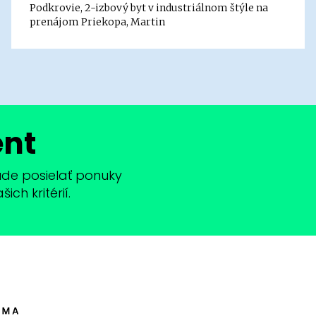
Podkrovie, 2-izbový byt v industriálnom štýle na
prenájom Priekopa, Martin
ent
bude posielať ponuky
ch kritérií.