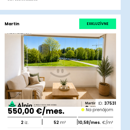
Martin
EXKLUZÍVNE
ID:
37531
550,00 €/mes.
Na prenájom
|
|
2
iz.
52
m²
10,58/mes.
€/m²