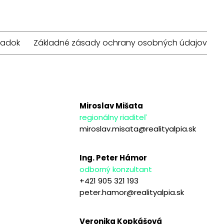
iadok
Základné zásady ochrany osobných údajov
Miroslav Mišata
regionálny riaditeľ
miroslav.misata@realityalpia.sk
Ing. Peter Hámor
odborný konzultant
+421 905 321 193
peter.hamor@realityalpia.sk
Veronika Kopkášová