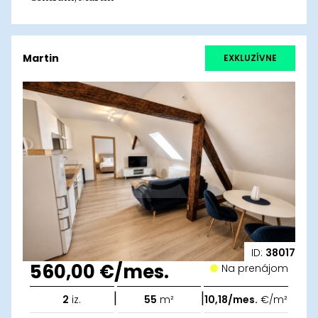
Martin
EXKLUZÍVNE
ID:
38017
560,00 €/mes.
Na prenájom
|
|
2
iz.
55
m²
10,18/mes.
€/m²