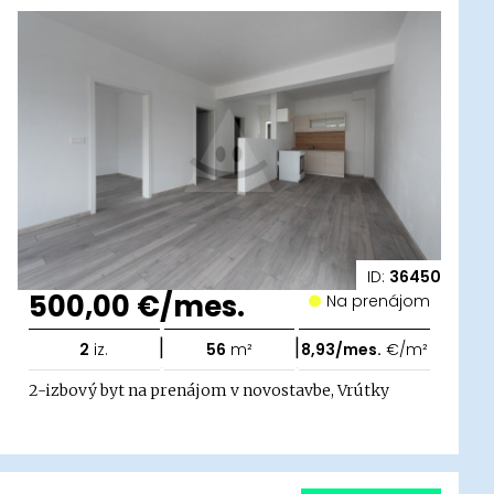
ID:
36450
500,00 €/mes.
Na prenájom
|
|
2
iz.
56
m²
8,93/mes.
€/m²
2-izbový byt na prenájom v novostavbe, Vrútky