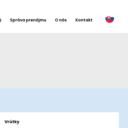
Q
Správa prenájmu
O nás
Kontakt
Vrútky