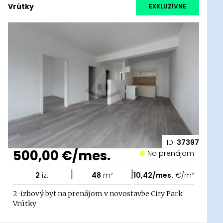
Vrútky
EXKLUZÍVNE
ID:
37397
500,00 €/mes.
Na prenájom
|
|
2
iz.
48
m²
10,42/mes.
€/m²
2-izbový byt na prenájom v novostavbe City Park
Vrútky