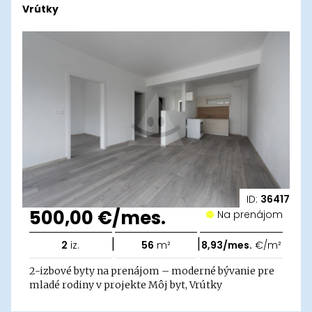
Vrútky
ID:
36417
500,00 €/mes.
Na prenájom
|
|
2
iz.
56
m²
8,93/mes.
€/m²
2-izbové byty na prenájom – moderné bývanie pre
mladé rodiny v projekte Môj byt, Vrútky