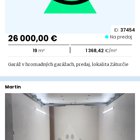
ID:
37454
26 000,00 €
Na predaj
|
19
m²
1 368,42
€/m²
Garáž v hromadných garážach, predaj, lokalita Záturčie
Martin