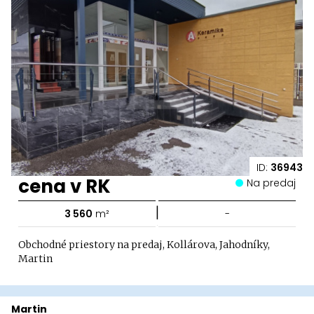
ID:
36943
cena v RK
Na predaj
|
3 560
m²
-
Obchodné priestory na predaj, Kollárova, Jahodníky,
Martin
Martin