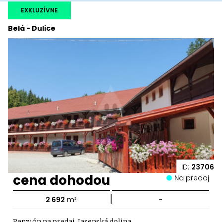
EXKLUZÍVNE
Belá - Dulice
ID:
23706
cena dohodou
Na predaj
|
2 692
m²
-
Penzión na predaj, Jasenská dolina