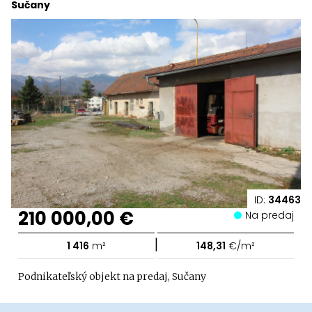
Sučany
ID:
34463
210 000,00 €
Na predaj
|
1 416
m²
148,31
€/m²
Podnikateľský objekt na predaj, Sučany