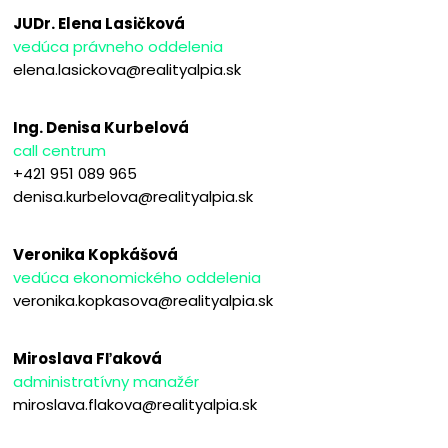
JUDr. Elena Lasičková
vedúca právneho oddelenia
elena.lasickova@realityalpia.sk
Ing. Denisa Kurbelová
call centrum
+421 951 089 965
denisa.kurbelova@realityalpia.sk
Veronika Kopkášová
vedúca ekonomického oddelenia
veronika.kopkasova@realityalpia.sk
Miroslava Fľaková
administratívny manažér
miroslava.flakova@realityalpia.sk