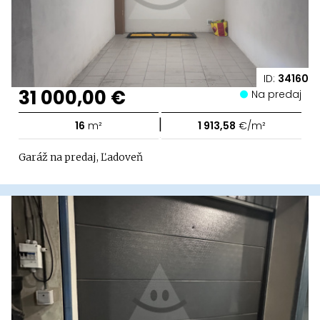
ID:
34160
31 000,00 €
Na predaj
|
16
m²
1 913,58
€/m²
Garáž na predaj, Ľadoveň