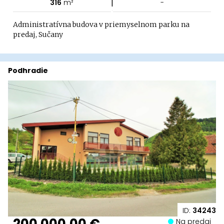
|
316
m²
-
Administratívna budova v priemyselnom parku na
predaj, Sučany
Podhradie
ID:
34243
200 000,00 €
Na predaj