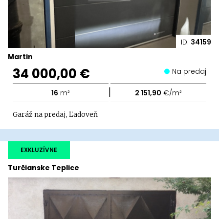
ID:
34159
Martin
34 000,00 €
Na predaj
|
16
m²
2 151,90
€/m²
Garáž na predaj, Ľadoveň
EXKLUZÍVNE
Turčianske Teplice