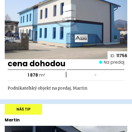
ID:
11756
cena dohodou
Na predaj
|
1 878
m²
-
Podnikateľský objekt na predaj, Martin
NÁŠ TIP
Martin