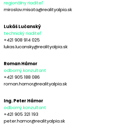
regionálny riaditeľ
miroslav.misata@realityalpia.sk
Lukáš Lučanský
technický riaditeľ
+421 908 914 025
lukas.lucansky@realityalpia.sk
Roman Hámor
odborný konzultant
+421 905 188 086
roman.hamor@realityalpia.sk
Ing. Peter Hámor
odborný konzultant
+421 905 321 193
peter.hamor@realityalpia.sk