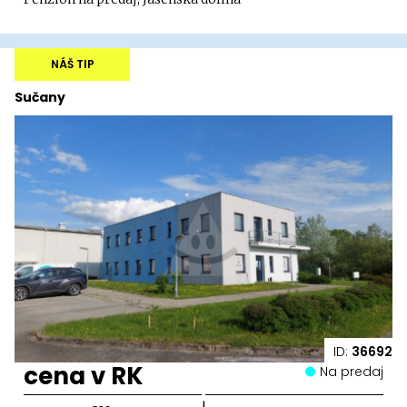
NÁŠ TIP
Sučany
ID:
36692
cena v RK
Na predaj