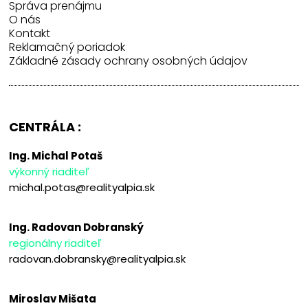
Správa prenájmu
O nás
Kontakt
Reklamačný poriadok
Základné zásady ochrany osobných údajov
CENTRÁLA :
Ing. Michal Potaš
výkonný riaditeľ
michal.potas@realityalpia.sk
Ing. Radovan Dobranský
regionálny riaditeľ
radovan.dobransky@realityalpia.sk
Miroslav Mišata