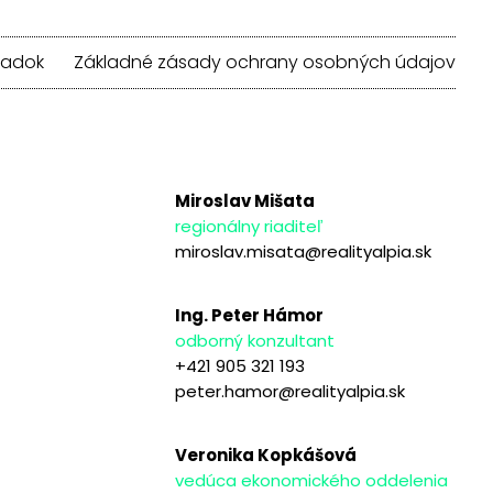
iadok
Základné zásady ochrany osobných údajov
Miroslav Mišata
regionálny riaditeľ
miroslav.misata@realityalpia.sk
Ing. Peter Hámor
odborný konzultant
+421 905 321 193
peter.hamor@realityalpia.sk
Veronika Kopkášová
vedúca ekonomického oddelenia