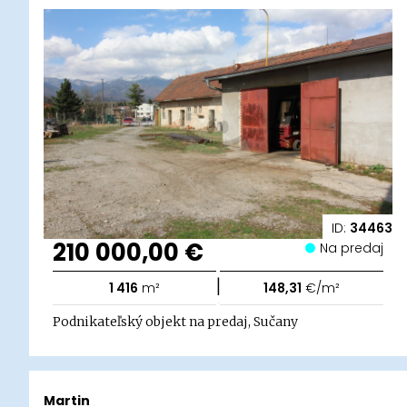
ID:
34463
210 000,00 €
Na predaj
|
1 416
m²
148,31
€/m²
Podnikateľský objekt na predaj, Sučany
Martin