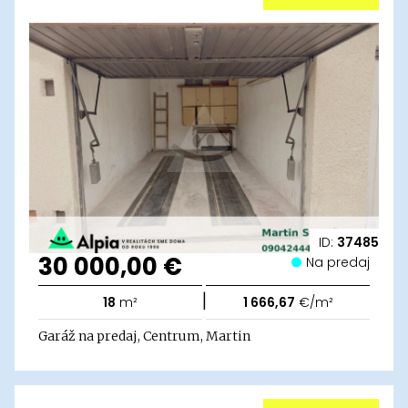
ID:
37485
30 000,00 €
Na predaj
|
18
m²
1 666,67
€/m²
Garáž na predaj, Centrum, Martin