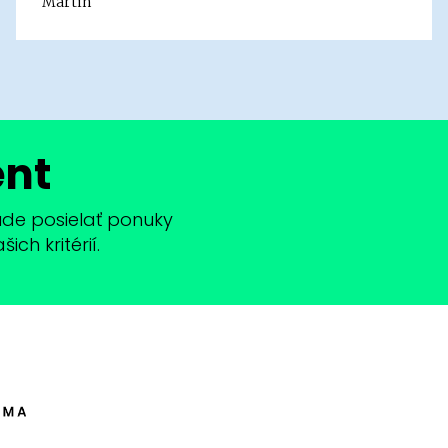
Martin
ent
bude posielať ponuky
ch kritérií.