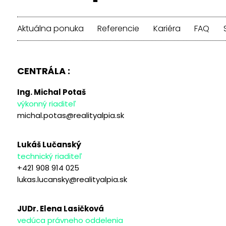
Aktuálna ponuka
Referencie
Kariéra
FAQ
CENTRÁLA :
Ing. Michal Potaš
výkonný riaditeľ
michal.potas@realityalpia.sk
Lukáš Lučanský
technický riaditeľ
+421 908 914 025
lukas.lucansky@realityalpia.sk
JUDr. Elena Lasičková
vedúca právneho oddelenia