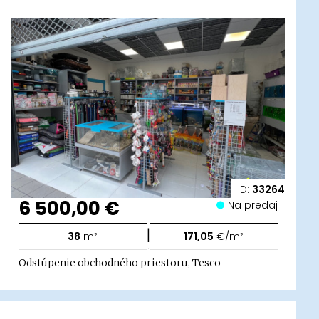
ID:
33264
6 500,00 €
Na predaj
|
38
m²
171,05
€/m²
Odstúpenie obchodného priestoru, Tesco