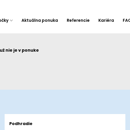
očky
Aktuálna ponuka
Referencie
Kariéra
FA
ž nie je v ponuke
Podhradie