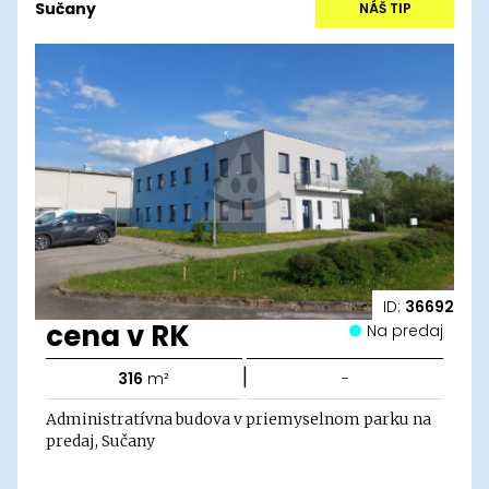
Sučany
NÁŠ TIP
ID:
36692
cena v RK
Na predaj
|
316
m²
-
Administratívna budova v priemyselnom parku na
predaj, Sučany