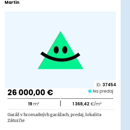
Martin
ID:
37454
26 000,00 €
Na predaj
|
19
m²
1 368,42
€/m²
Garáž v hromadných garážach, predaj, lokalita
Záturčie