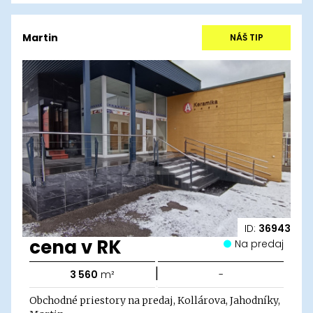
Martin
NÁŠ TIP
ID:
36943
cena v RK
Na predaj
|
3 560
m²
-
Obchodné priestory na predaj, Kollárova, Jahodníky,