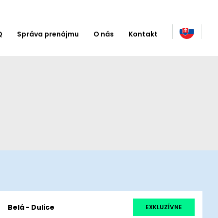
Q
Správa prenájmu
O nás
Kontakt
Belá - Dulice
EXKLUZÍVNE