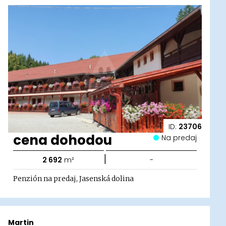
ID:
23706
cena dohodou
Na predaj
|
2 692
m²
-
Penzión na predaj, Jasenská dolina
Martin