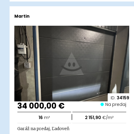
Martin
ID:
34159
34 000,00 €
Na predaj
|
16
m²
2 151,90
€/m²
Garáž na predaj, Ľadoveň