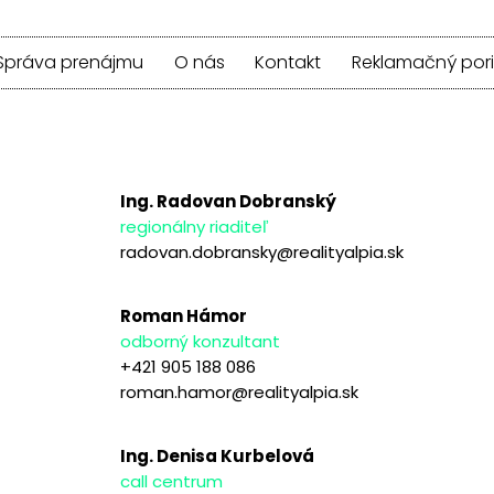
Správa prenájmu
O nás
Kontakt
Reklamačný por
Ing. Radovan Dobranský
regionálny riaditeľ
radovan.dobransky@realityalpia.sk
Roman Hámor
odborný konzultant
+421 905 188 086
roman.hamor@realityalpia.sk
Ing. Denisa Kurbelová
call centrum