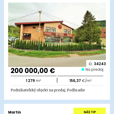
ID:
34243
200 000,00 €
Na predaj
|
1 279
m²
156,37
€/m²
Podnikateľský objekt na predaj, Podhradie
Martin
NÁŠ TIP