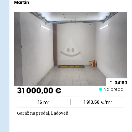
Martin
ID:
34160
31 000,00 €
Na predaj
|
16
m²
1 913,58
€/m²
Garáž na predaj, Ľadoveň