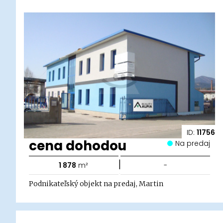
ID:
11756
cena dohodou
Na predaj
|
1 878
m²
-
Podnikateľský objekt na predaj, Martin