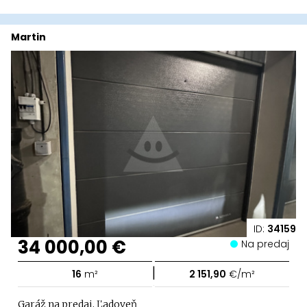
Martin
ID:
34159
34 000,00 €
Na predaj
|
16
m²
2 151,90
€/m²
Garáž na predaj, Ľadoveň