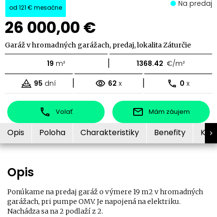
Na predaj
od
121 €
mesačne
26 000,00 €
Garáž v hromadných garážach, predaj, lokalita Záturčie
|
19
m²
1368.42
€/m²
|
|
95
dní
62
x
0
x
Volať
Mám záujem
Opis
Poloha
Charakteristiky
Benefity
Kon
Opis
Ponúkame na predaj garáž o výmere 19 m2 v hromadných
garážach, pri pumpe OMV. Je napojená na elektriku.
Nachádza sa na 2 podlaží z 2.