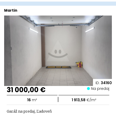
Martin
ID:
34160
31 000,00 €
Na predaj
|
16
m²
1 913,58
€/m²
Garáž na predaj, Ľadoveň