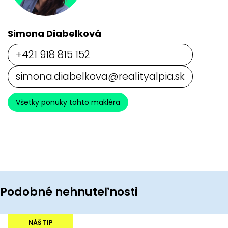
Simona Diabelková
+421 918 815 152
simona.diabelkova@realityalpia.sk
Všetky ponuky tohto makléra
Podobné nehnuteľnosti
NÁŠ TIP