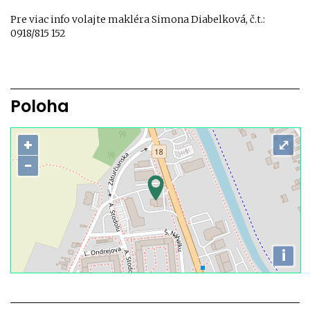
Pre viac info volajte makléra Simona Diabelková, č.t.:
0918/815 152
Poloha
+
⤢
−
i