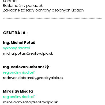
Kontakt
Reklamačný poriadok
Základné zásady ochrany osobných údajov
CENTRÁLA :
Ing. Michal Potaš
výkonný riaditeľ
michal.potas@realityalpia.sk
Ing. Radovan Dobranský
regionálny riaditeľ
radovan.dobransky@realityalpia.sk
Miroslav Mišata
regionálny riaditeľ
miroslav.misata@realityalpia.sk