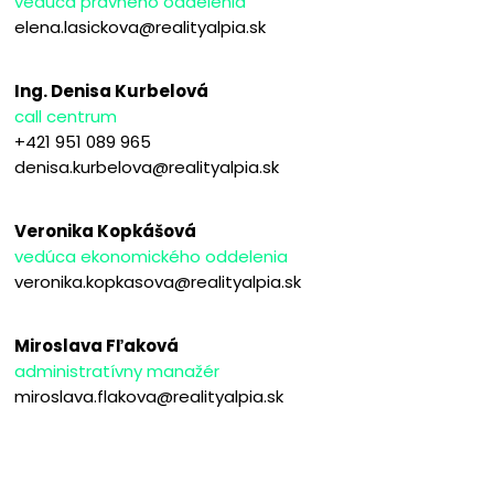
vedúca právneho oddelenia
elena.lasickova@realityalpia.sk
Ing. Denisa Kurbelová
call centrum
+421 951 089 965
denisa.kurbelova@realityalpia.sk
Veronika Kopkášová
vedúca ekonomického oddelenia
veronika.kopkasova@realityalpia.sk
Miroslava Fľaková
administratívny manažér
miroslava.flakova@realityalpia.sk