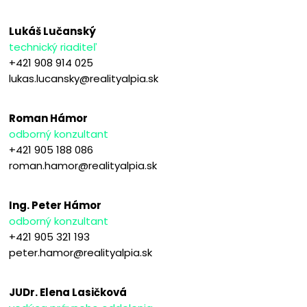
Lukáš Lučanský
technický riaditeľ
+421 908 914 025
lukas.lucansky@realityalpia.sk
Roman Hámor
odborný konzultant
+421 905 188 086
roman.hamor@realityalpia.sk
Ing. Peter Hámor
odborný konzultant
+421 905 321 193
peter.hamor@realityalpia.sk
JUDr. Elena Lasičková