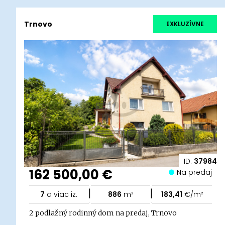
Trnovo
EXKLUZÍVNE
ID:
37984
162 500,00 €
Na predaj
|
|
7
a viac iz.
886
m²
183,41
€/m²
2 podlažný rodinný dom na predaj, Trnovo