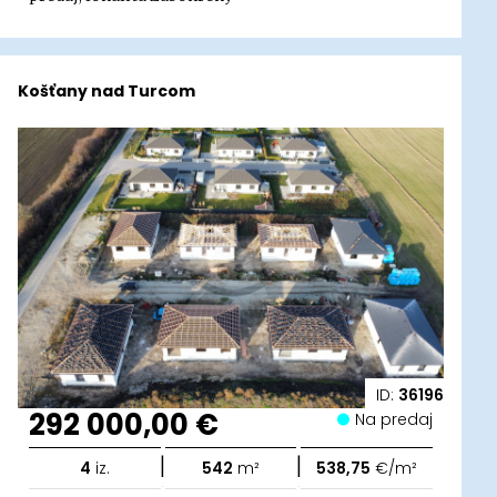
Košťany nad Turcom
ID:
36196
292 000,00 €
Na predaj
|
|
4
iz.
542
m²
538,75
€/m²