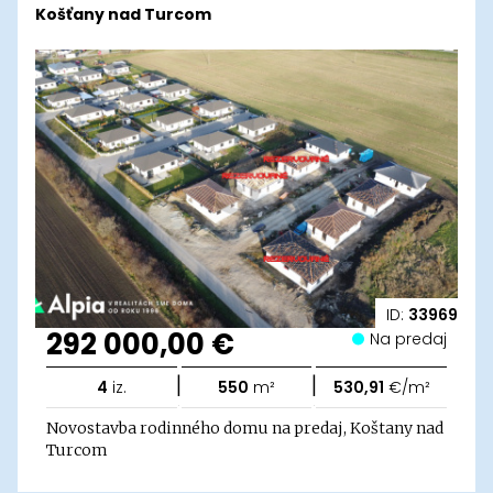
Košťany nad Turcom
ID:
33969
292 000,00 €
Na predaj
|
|
4
iz.
550
m²
530,91
€/m²
Novostavba rodinného domu na predaj, Koštany nad
Turcom