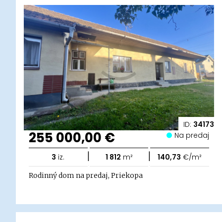
ID:
34173
255 000,00 €
Na predaj
|
|
3
iz.
1 812
m²
140,73
€/m²
Rodinný dom na predaj, Priekopa