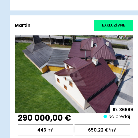
Martin
EXKLUZÍVNE
ID:
36999
290 000,00 €
Na predaj
|
446
m²
650,22
€/m²