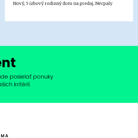
Nový, 5 izbový rodinný dom na predaj, Necpaly
ent
bude posielať ponuky
ch kritérií.