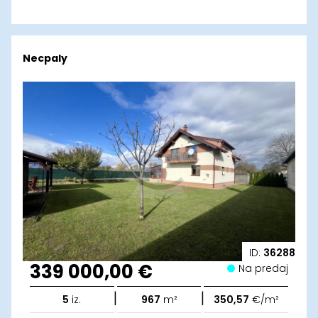
Necpaly
ID:
36288
339 000,00 €
Na predaj
|
|
5
iz.
967
m²
350,57
€/m²