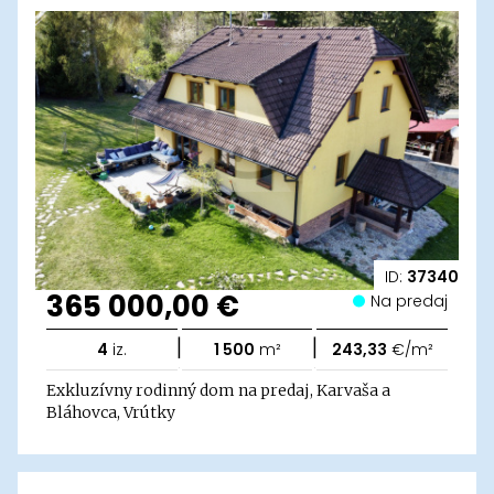
ID:
37340
365 000,00 €
Na predaj
|
|
4
iz.
1 500
m²
243,33
€/m²
Exkluzívny rodinný dom na predaj, Karvaša a
Bláhovca, Vrútky