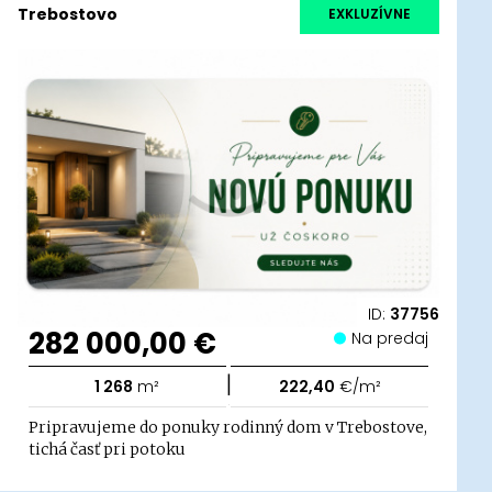
Trebostovo
EXKLUZÍVNE
ID:
37756
282 000,00 €
Na predaj
|
1 268
m²
222,40
€/m²
Pripravujeme do ponuky rodinný dom v Trebostove,
tichá časť pri potoku