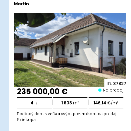
Martin
ID:
37827
235 000,00 €
Na predaj
|
|
4
iz.
1 608
m²
146,14
€/m²
Rodinný dom s veľkorysým pozemkom na predaj,
Priekopa