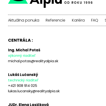
Aktuálna ponuka
Referencie
Kariéra
FAQ
CENTRÁLA :
Ing. Michal Potaš
výkonný riaditeľ
michal.potas@realityalpia.sk
Lukáš Lučanský
technický riaditeľ
+421 908 914 025
lukas.lucansky@realityalpia.sk
JUDr. Elena Lasičková