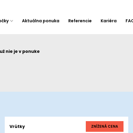
očky
Aktuálna ponuka
Referencie
Kariéra
FA
ž nie je v ponuke
Vrútky
ZNÍŽENÁ CENA