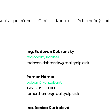
Správa prenájmu
O nás
Kontakt
Reklamačný por
Ing. Radovan Dobranský
regionálny riaditeľ
radovan.dobransky@realityalpia.sk
Roman Hámor
odborný konzultant
+421 905 188 086
roman.hamor@realityalpia.sk
Ing. Denisa Kurbelová