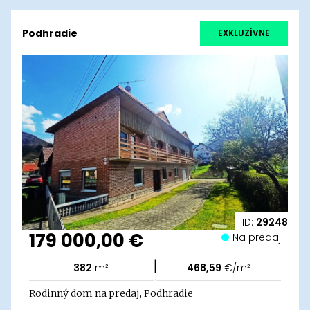
Podhradie
EXKLUZÍVNE
ID:
29248
179 000,00 €
Na predaj
|
382
m²
468,59
€/m²
Rodinný dom na predaj, Podhradie