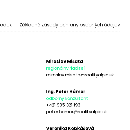
iadok
Základné zásady ochrany osobných údajov
Miroslav Mišata
regionálny riaditeľ
miroslav.misata@realityalpia.sk
Ing. Peter Hámor
odborný konzultant
+421 905 321 193
peter.hamor@realityalpia.sk
Veronika Kopkášová