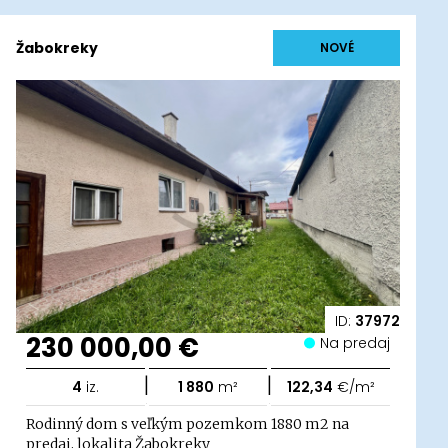
Žabokreky
NOVÉ
ID:
37972
230 000,00 €
Na predaj
|
|
4
iz.
1 880
m²
122,34
€/m²
Rodinný dom s veľkým pozemkom 1880 m2 na
predaj, lokalita Žabokreky