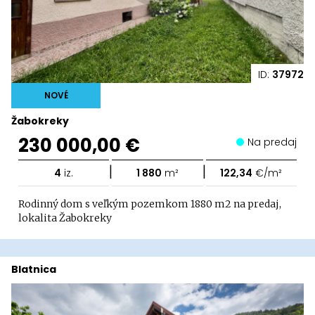
ID:
37972
NOVÉ
Žabokreky
230 000,00 €
Na predaj
|
|
4
iz.
1 880
m²
122,34
€/m²
Rodinný dom s veľkým pozemkom 1880 m2 na predaj,
lokalita Žabokreky
Blatnica