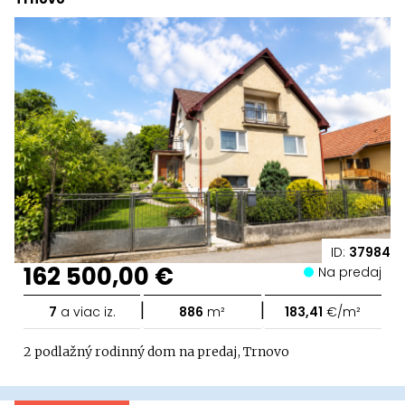
ID:
37984
162 500,00 €
Na predaj
|
|
7
a viac iz.
886
m²
183,41
€/m²
2 podlažný rodinný dom na predaj, Trnovo