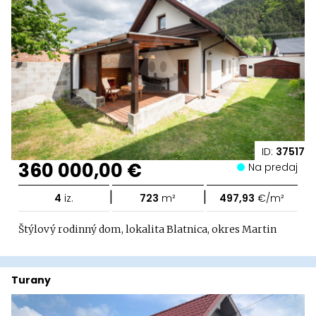
ID:
37517
360 000,00 €
Na predaj
|
|
4
iz.
723
m²
497,93
€/m²
Štýlový rodinný dom, lokalita Blatnica, okres Martin
Turany