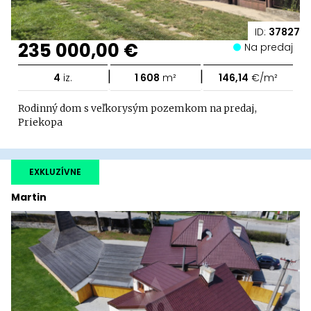
ID:
37827
235 000,00 €
Na predaj
|
|
4
iz.
1 608
m²
146,14
€/m²
Rodinný dom s veľkorysým pozemkom na predaj,
Priekopa
EXKLUZÍVNE
Martin