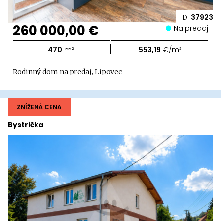
ID:
37923
260 000,00 €
Na predaj
|
470
m²
553,19
€/m²
Rodinný dom na predaj, Lipovec
ZNÍŽENÁ CENA
Bystrička