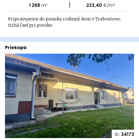
|
1 268
m²
222,40
€/m²
Pripravujeme do ponuky rodinný dom v Trebostove,
tichá časť pri potoku
Priekopa
ID:
34173