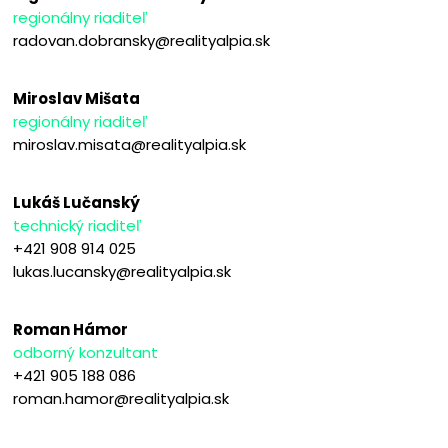
regionálny riaditeľ
radovan.dobransky@realityalpia.sk
Miroslav Mišata
regionálny riaditeľ
miroslav.misata@realityalpia.sk
Lukáš Lučanský
technický riaditeľ
+421 908 914 025
lukas.lucansky@realityalpia.sk
Roman Hámor
odborný konzultant
+421 905 188 086
roman.hamor@realityalpia.sk