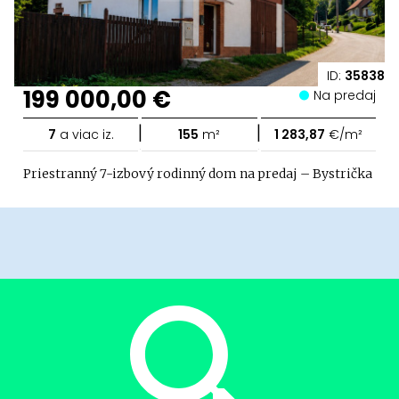
ID:
35838
199 000,00 €
Na predaj
|
|
7
a viac iz.
155
m²
1 283,87
€/m²
Priestranný 7-izbový rodinný dom na predaj – Bystrička