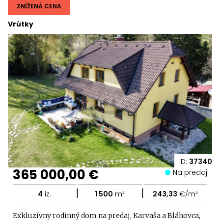
ZNÍŽENÁ CENA
Vrútky
ID:
37340
365 000,00 €
Na predaj
|
|
4
iz.
1 500
m²
243,33
€/m²
Exkluzívny rodinný dom na predaj, Karvaša a Bláhovca,