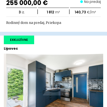
255 000,00 €
Na predaj
|
|
3
iz.
1 812
m²
140,73
€/m²
Rodinný dom na predaj, Priekopa
EXKLUZÍVNE
Lipovec