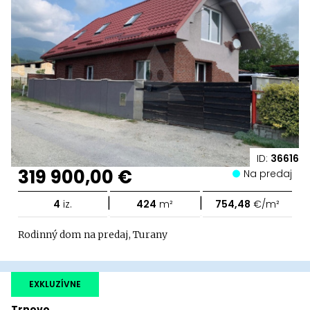
ID:
36616
319 900,00 €
Na predaj
|
|
4
iz.
424
m²
754,48
€/m²
Rodinný dom na predaj, Turany
EXKLUZÍVNE
Trnovo