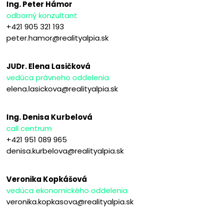
Ing. Peter Hámor
odborný konzultant
+421 905 321 193
peter.hamor@realityalpia.sk
JUDr. Elena Lasičková
vedúca právneho oddelenia
elena.lasickova@realityalpia.sk
Ing. Denisa Kurbelová
call centrum
+421 951 089 965
denisa.kurbelova@realityalpia.sk
Veronika Kopkášová
vedúca ekonomického oddelenia
veronika.kopkasova@realityalpia.sk