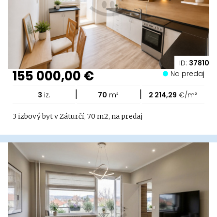
ID:
37810
155 000,00 €
Na predaj
|
|
3
iz.
70
m²
2 214,29
€/m²
3 izbový byt v Záturčí, 70 m2, na predaj