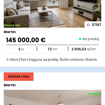
ID:
37197
Martin
145 000,00 €
Na predaj
|
|
3
iz.
72
m²
2 005,53
€/m²
3-izbový byt s loggiou na predaj, Širšie centrum, Martin
ZNÍŽENÁ CENA
Martin