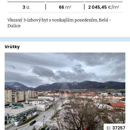
|
|
3
iz.
66
m²
2 045,45
€/m²
Vkusný 3-izbový byt s vonkajším posedením, Belá -
Dulice
Vrútky
ID:
37257