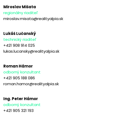
Miroslav Mišata
regionálny riaditeľ
miroslav.misata@realityalpia.sk
Lukáš Lučanský
technický riaditeľ
+421 908 914 025
lukas.lucansky@realityalpia.sk
Roman Hámor
odborný konzultant
+421 905 188 086
roman.hamor@realityalpia.sk
Ing. Peter Hámor
odborný konzultant
+421 905 321 193