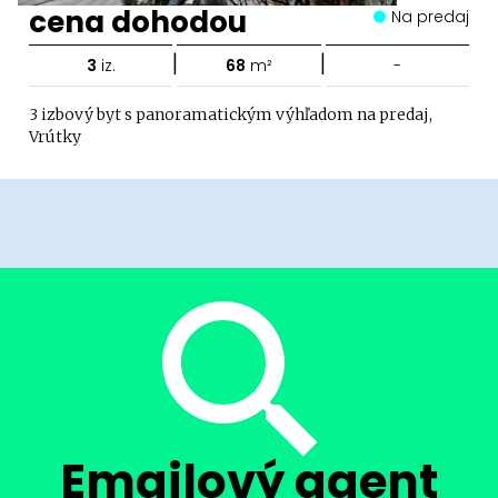
cena dohodou
Na predaj
|
|
3
iz.
68
m²
-
3 izbový byt s panoramatickým výhľadom na predaj,
Vrútky
Emailový agent