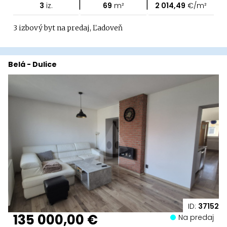
|
|
3
iz.
69
m²
2 014,49
€/m²
3 izbový byt na predaj, Ľadoveň
Belá - Dulice
ID:
37152
135 000,00 €
Na predaj