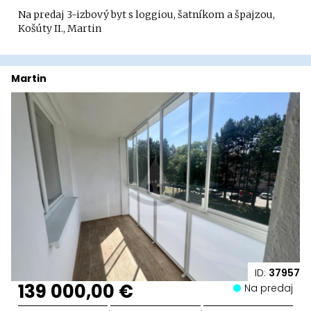
Na predaj 3-izbový byt s loggiou, šatníkom a špajzou,
Košúty II., Martin
Martin
ID:
37957
139 000,00 €
Na predaj