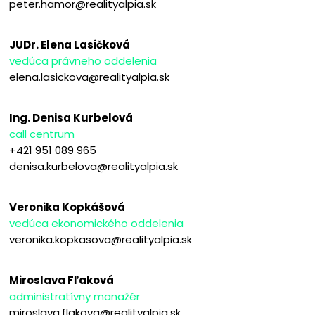
peter.hamor@realityalpia.sk
JUDr. Elena Lasičková
vedúca právneho oddelenia
elena.lasickova@realityalpia.sk
Ing. Denisa Kurbelová
call centrum
+421 951 089 965
denisa.kurbelova@realityalpia.sk
Veronika Kopkášová
vedúca ekonomického oddelenia
veronika.kopkasova@realityalpia.sk
Miroslava Fľaková
administratívny manažér
miroslava.flakova@realityalpia.sk