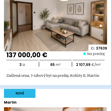
ID:
37639
137 000,00 €
Na predaj
|
|
3
iz.
65
m²
2 107,69
€/m²
Znížená cena, 3-izbový byt na predaj, Košúty II, Martin
NOVÉ
Martin