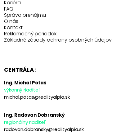
Kariéra
FAQ
Správa prenájmu
O nás
Kontakt
Reklamačný poriadok
Základné zásady ochrany osobných údajov
CENTRÁLA :
Ing. Michal Potaš
výkonný riaditeľ
michal.potas@realityalpia.sk
Ing. Radovan Dobranský
regionálny riaditeľ
radovan.dobransky@realityalpia.sk