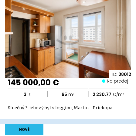
ID:
38012
145 000,00 €
Na predaj
|
|
3
iz.
65
m²
2 230,77
€/m²
Slnečný 3-izbový byt s loggiou, Martin - Priekopa
NOVÉ