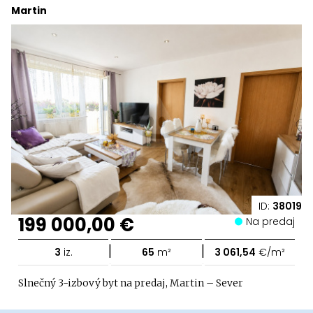
Martin
ID:
38019
199 000,00 €
Na predaj
|
|
3
iz.
65
m²
3 061,54
€/m²
Slnečný 3-izbový byt na predaj, Martin – Sever