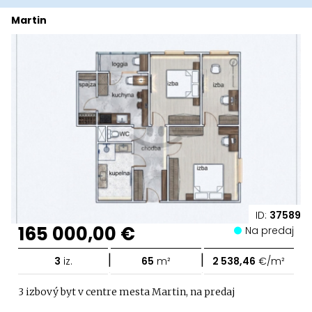
Martin
ID:
37589
165 000,00 €
Na predaj
|
|
3
iz.
65
m²
2 538,46
€/m²
3 izbový byt v centre mesta Martin, na predaj