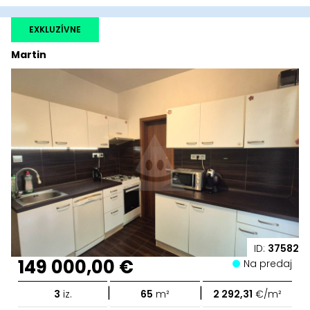
EXKLUZÍVNE
Martin
ID:
37582
149 000,00 €
Na predaj
|
|
3
iz.
65
m²
2 292,31
€/m²