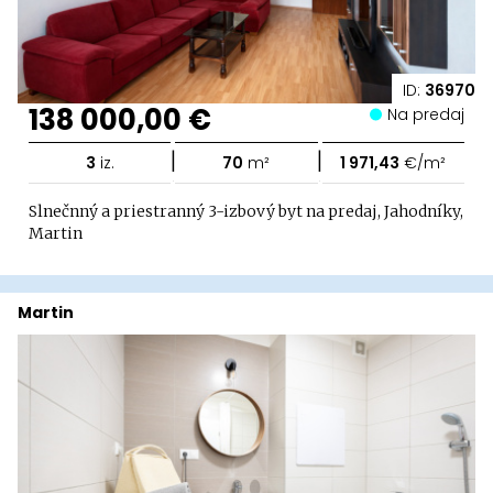
ID:
36970
138 000,00 €
Na predaj
|
|
3
iz.
70
m²
1 971,43
€/m²
Slnečnný a priestranný 3-izbový byt na predaj, Jahodníky,
Martin
Martin