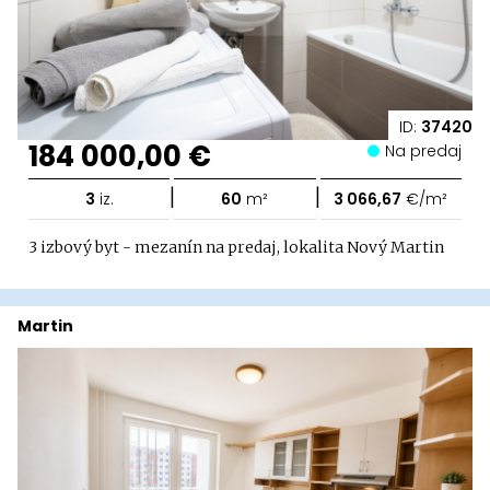
ID:
37420
184 000,00 €
Na predaj
|
|
3
iz.
60
m²
3 066,67
€/m²
3 izbový byt - mezanín na predaj, lokalita Nový Martin
Martin