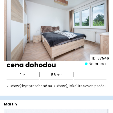
ID:
37546
cena dohodou
Na predaj
|
|
1
iz.
58
m²
-
2 izbový byt prerobený na 3 izbový, lokalita Sever, predaj
Martin