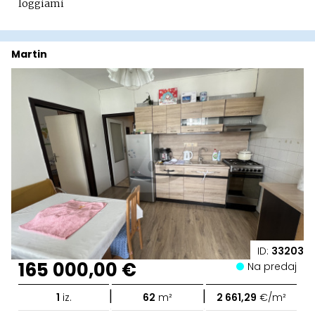
loggiami
Martin
ID:
33203
165 000,00 €
Na predaj
|
|
1
iz.
62
m²
2 661,29
€/m²