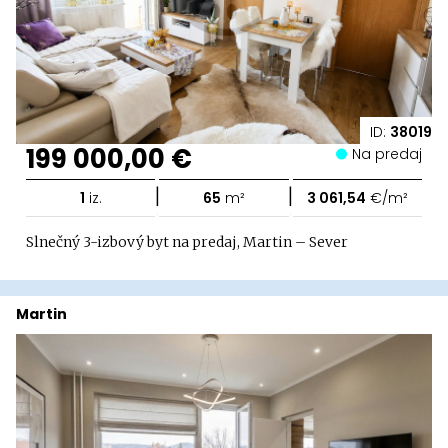
ID:
38019
199 000,00 €
Na predaj
|
|
1
iz.
65
m²
3 061,54
€/m²
Slnečný 3-izbový byt na predaj, Martin – Sever
Martin