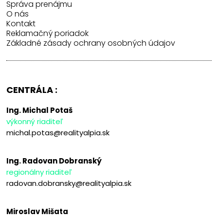
Správa prenájmu
O nás
Kontakt
Reklamačný poriadok
Základné zásady ochrany osobných údajov
CENTRÁLA :
Ing. Michal Potaš
výkonný riaditeľ
michal.potas@realityalpia.sk
Ing. Radovan Dobranský
regionálny riaditeľ
radovan.dobransky@realityalpia.sk
Miroslav Mišata