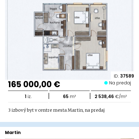
ID:
37589
165 000,00 €
Na predaj
|
|
1
iz.
65
m²
2 538,46
€/m²
3 izbový byt v centre mesta Martin, na predaj
Martin