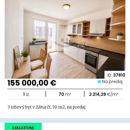
ID:
37810
155 000,00 €
Na predaj
|
|
1
iz.
70
m²
2 214,29
€/m²
3 izbový byt v Záturčí, 70 m2, na predaj
EXKLUZÍVNE