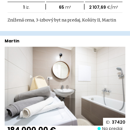
|
|
1
iz.
65
m²
2 107,69
€/m²
Znížená cena, 3-izbový byt na predaj, Košúty II, Martin
Martin
ID:
37420
184 000,00 €
Na predaj