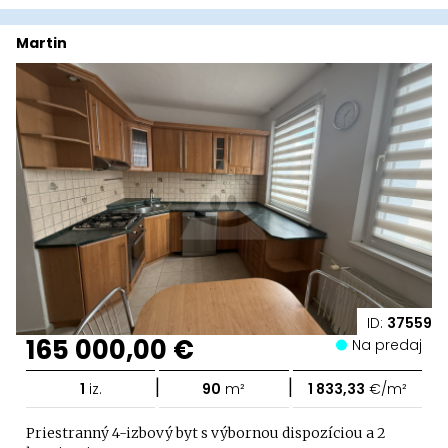
Martin
ID:
37559
165 000,00 €
Na predaj
|
|
1
iz.
90
m²
1 833,33
€/m²
Priestranný 4-izbový byt s výbornou dispozíciou a 2