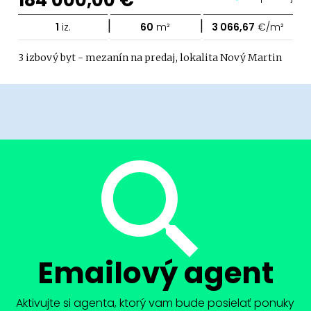
|
|
1
iz.
60
m²
3 066,67
€/m²
3 izbový byt - mezanín na predaj, lokalita Nový Martin
Emailový agent
Aktivujte si agenta, ktorý vam bude posielať ponuky