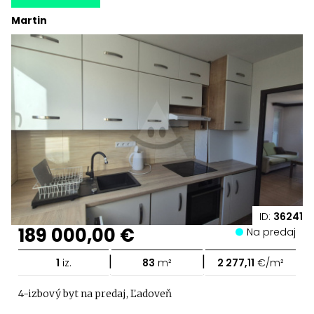
Martin
ID:
36241
189 000,00 €
Na predaj
|
|
1
iz.
83
m²
2 277,11
€/m²
4-izbový byt na predaj, Ľadoveň