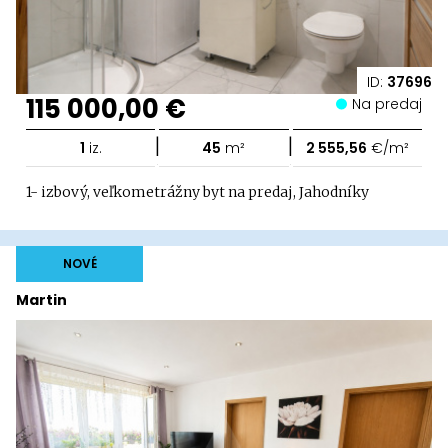
ID:
37696
115 000,00 €
Na predaj
|
|
1
iz.
45
m²
2 555,56
€/m²
1- izbový, veľkometrážny byt na predaj, Jahodníky
NOVÉ
Martin