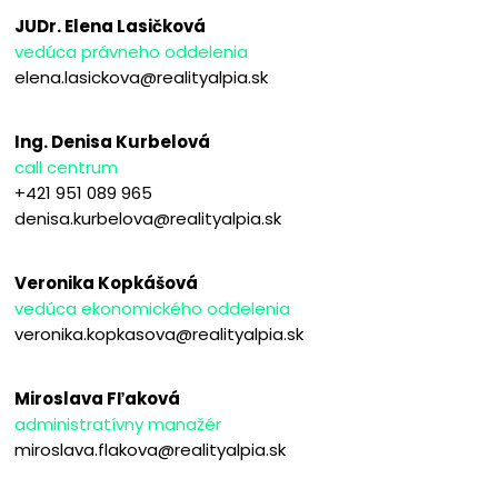
JUDr. Elena Lasičková
vedúca právneho oddelenia
elena.lasickova@realityalpia.sk
Ing. Denisa Kurbelová
call centrum
+421 951 089 965
denisa.kurbelova@realityalpia.sk
Veronika Kopkášová
vedúca ekonomického oddelenia
veronika.kopkasova@realityalpia.sk
Miroslava Fľaková
administratívny manažér
miroslava.flakova@realityalpia.sk