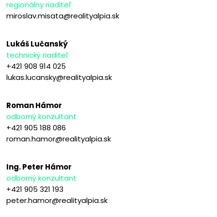
regionálny riaditeľ
miroslav.misata@realityalpia.sk
Lukáš Lučanský
technický riaditeľ
+421 908 914 025
lukas.lucansky@realityalpia.sk
Roman Hámor
odborný konzultant
+421 905 188 086
roman.hamor@realityalpia.sk
Ing. Peter Hámor
odborný konzultant
+421 905 321 193
peter.hamor@realityalpia.sk