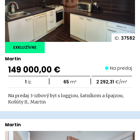
ID:
37582
EXKLUZÍVNE
Martin
149 000,00 €
Na predaj
|
|
1
iz.
65
m²
2 292,31
€/m²
Na predaj 3-izbový byt s loggiou, šatníkom a špajzou,
Košúty II., Martin
Martin