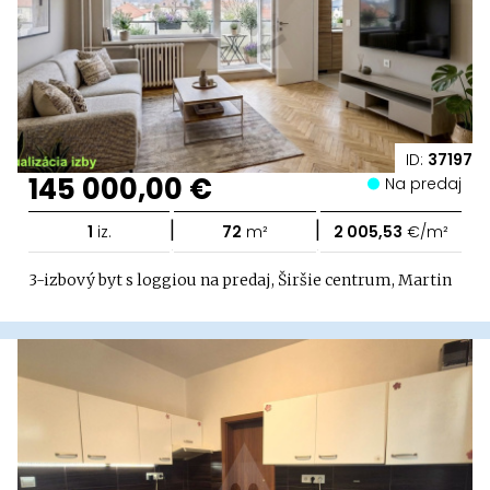
ID:
37197
145 000,00 €
Na predaj
|
|
1
iz.
72
m²
2 005,53
€/m²
3-izbový byt s loggiou na predaj, Širšie centrum, Martin