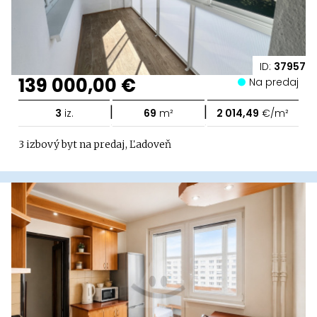
ID:
37957
139 000,00 €
Na predaj
|
|
3
iz.
69
m²
2 014,49
€/m²
3 izbový byt na predaj, Ľadoveň