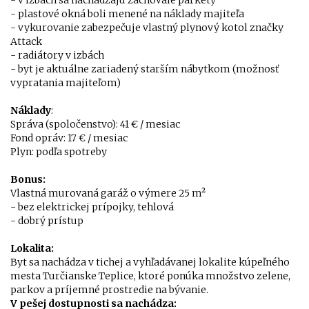
- v izbách sa nachádzajú zachovalé parkety
- plastové okná boli menené na náklady majiteľa
- vykurovanie zabezpečuje vlastný plynový kotol značky
Attack
- radiátory v izbách
- byt je aktuálne zariadený starším nábytkom (možnosť
vypratania majiteľom)
Náklady
:
Správa (spoločenstvo): 41 € / mesiac
Fond opráv: 17 € / mesiac
Plyn: podľa spotreby
Bonus:
Vlastná murovaná garáž o výmere 25 m²
- bez elektrickej prípojky, tehlová
- dobrý prístup
Lokalita:
Byt sa nachádza v tichej a vyhľadávanej lokalite kúpeľného
mesta Turčianske Teplice, ktoré ponúka množstvo zelene,
parkov a príjemné prostredie na bývanie.
V pešej dostupnosti sa nachádza: