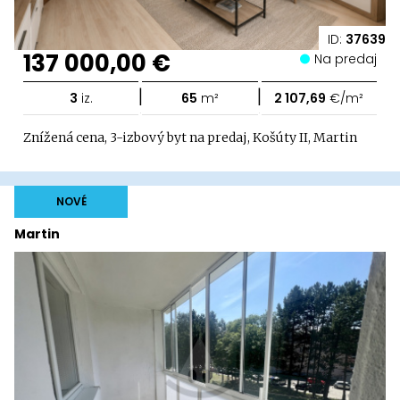
ID:
37639
137 000,00 €
Na predaj
|
|
3
iz.
65
m²
2 107,69
€/m²
Znížená cena, 3-izbový byt na predaj, Košúty II, Martin
NOVÉ
Martin