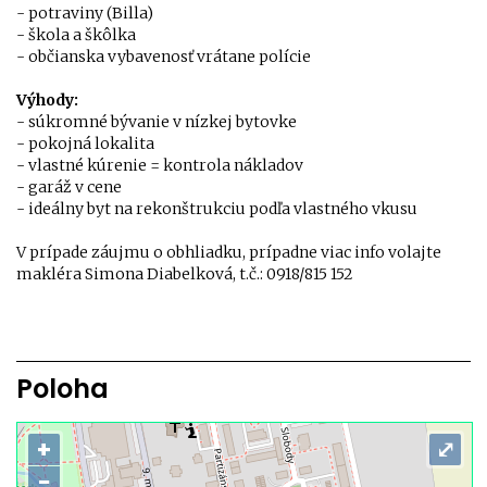
- potraviny (Billa)
- škola a škôlka
- občianska vybavenosť vrátane polície
Výhody:
- súkromné bývanie v nízkej bytovke
- pokojná lokalita
- vlastné kúrenie = kontrola nákladov
- garáž v cene
- ideálny byt na rekonštrukciu podľa vlastného vkusu
V prípade záujmu o obhliadku, prípadne viac info volajte
makléra Simona Diabelková, t.č.: 0918/815 152
Poloha
+
⤢
−