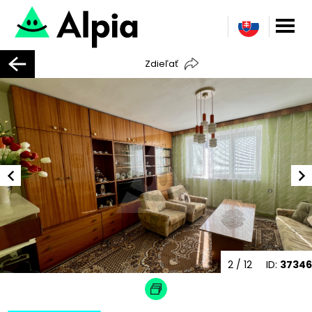
Zdieľať
2
/ 12
ID:
37346