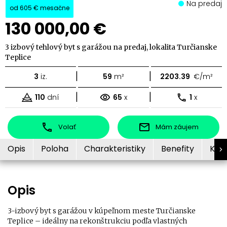
Na predaj
od
605 €
mesačne
130 000,00 €
3 izbový tehlový byt s garážou na predaj, lokalita Turčianske
Teplice
|
|
3
iz.
59
m²
2203.39
€/m²
|
|
110
dní
65
x
1
x
Volať
Mám záujem
Opis
Poloha
Charakteristiky
Benefity
Kon
Opis
3-izbový byt s garážou v kúpeľnom meste Turčianske
Teplice – ideálny na rekonštrukciu podľa vlastných