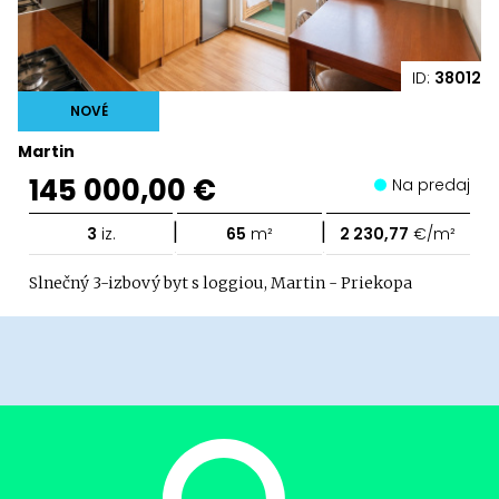
ID:
38012
NOVÉ
Martin
145 000,00 €
Na predaj
|
|
3
iz.
65
m²
2 230,77
€/m²
Slnečný 3-izbový byt s loggiou, Martin - Priekopa