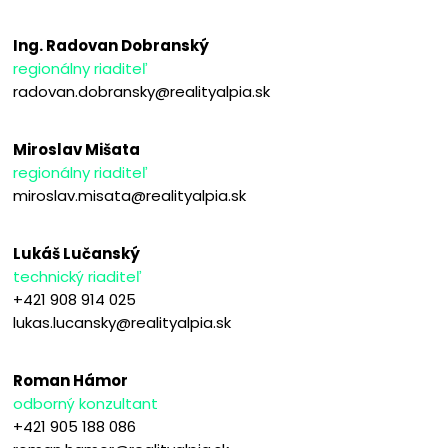
Ing. Radovan Dobranský
regionálny riaditeľ
radovan.dobransky@realityalpia.sk
Miroslav Mišata
regionálny riaditeľ
miroslav.misata@realityalpia.sk
Lukáš Lučanský
technický riaditeľ
+421 908 914 025
lukas.lucansky@realityalpia.sk
Roman Hámor
odborný konzultant
+421 905 188 086