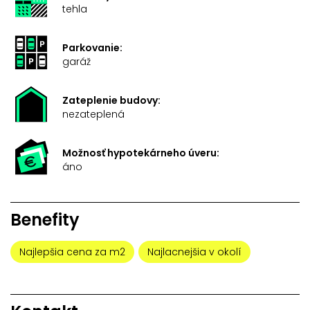
tehla
Parkovanie:
garáž
Zateplenie budovy:
nezateplená
Možnosť hypotekárneho úveru:
áno
Benefity
Najlepšia cena za m2
Najlacnejšia v okolí