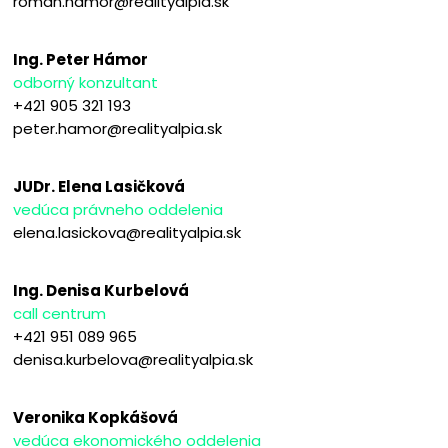
roman.hamor@realityalpia.sk
Ing. Peter Hámor
odborný konzultant
+421 905 321 193
peter.hamor@realityalpia.sk
JUDr. Elena Lasičková
vedúca právneho oddelenia
elena.lasickova@realityalpia.sk
Ing. Denisa Kurbelová
call centrum
+421 951 089 965
denisa.kurbelova@realityalpia.sk
Veronika Kopkášová
vedúca ekonomického oddelenia