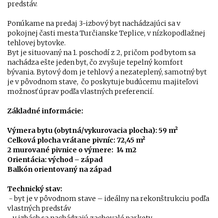
predstáv.
Ponúkame na predaj 3-izbový byt nachádzajúci sa v
pokojnej časti mesta Turčianske Teplice, v nízkopodlažnej
tehlovej bytovke.
Byt je situovaný na 1. poschodí z 2, pričom pod bytom sa
nachádza ešte jeden byt, čo zvyšuje tepelný komfort
bývania. Bytový dom je tehlový a nezateplený, samotný byt
je v pôvodnom stave, čo poskytuje budúcemu majiteľovi
možnosť úprav podľa vlastných preferencií.
Základné informácie:
Výmera bytu (obytná/vykurovacia plocha): 59 m²
Celková plocha vrátane pivníc: 72,45 m²
2 murované pivnice o výmere: 14 m2
Orientácia: východ – západ
Balkón orientovaný na západ
Technický stav:
- byt je v pôvodnom stave – ideálny na rekonštrukciu podľa
vlastných predstáv