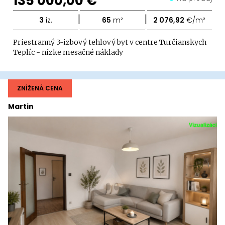
135 000,00 €
|
|
3
iz.
65
m²
2 076,92
€/m²
Priestranný 3-izbový tehlový byt v centre Turčianskych
Teplíc - nízke mesačné náklady
ZNÍŽENÁ CENA
Martin