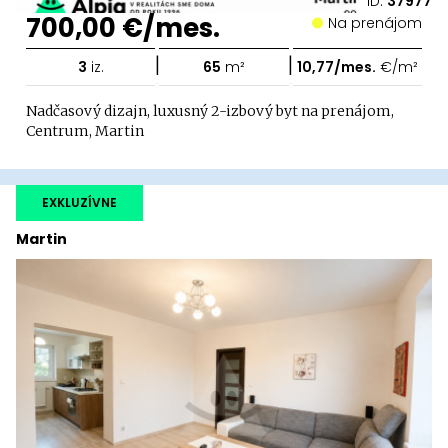
ID:
37977
700,00 €/mes.
Na prenájom
|
|
3
iz.
65
m²
10,77/mes.
€/m²
Nadčasový dizajn, luxusný 2-izbový byt na prenájom,
Centrum, Martin
EXKLUZÍVNE
Martin