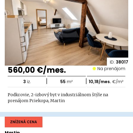
ID:
38017
560,00 €/mes.
Na prenájom
|
|
3
iz.
55
m²
10,18/mes.
€/m²
Podkrovie, 2-izbový byt v industriálnom štýle na
prenájom Priekopa, Martin
ZNÍŽENÁ CENA
Martin