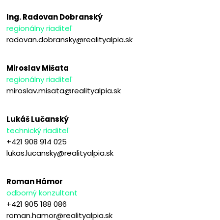
Ing. Radovan Dobranský
regionálny riaditeľ
radovan.dobransky@realityalpia.sk
Miroslav Mišata
regionálny riaditeľ
miroslav.misata@realityalpia.sk
Lukáš Lučanský
technický riaditeľ
+421 908 914 025
lukas.lucansky@realityalpia.sk
Roman Hámor
odborný konzultant
+421 905 188 086
roman.hamor@realityalpia.sk