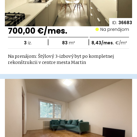
ID:
36683
700,00 €/mes.
Na prenájom
|
|
3
iz.
83
m²
8,43/mes.
€/m²
Na prenájom: Štýlový 3-izbový byt po kompletnej
rekonštrukcii v centre mesta Martin