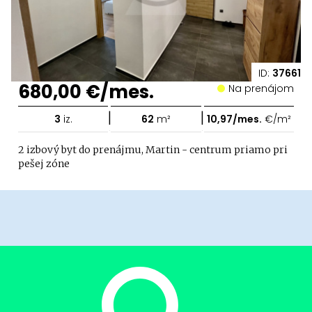
ID:
37661
680,00 €/mes.
Na prenájom
|
|
3
iz.
62
m²
10,97/mes.
€/m²
2 izbový byt do prenájmu, Martin - centrum priamo pri
pešej zóne