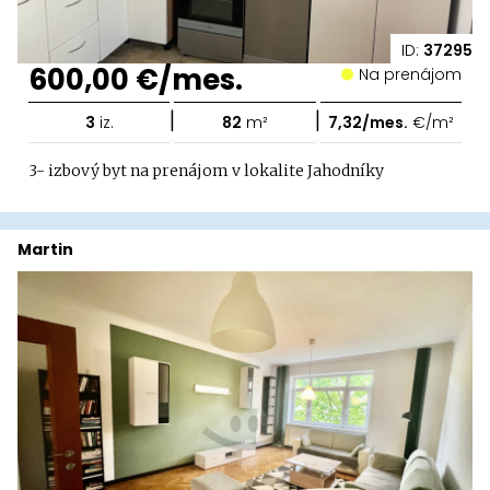
ID:
37295
600,00 €/mes.
Na prenájom
|
|
3
iz.
82
m²
7,32/mes.
€/m²
3- izbový byt na prenájom v lokalite Jahodníky
Martin