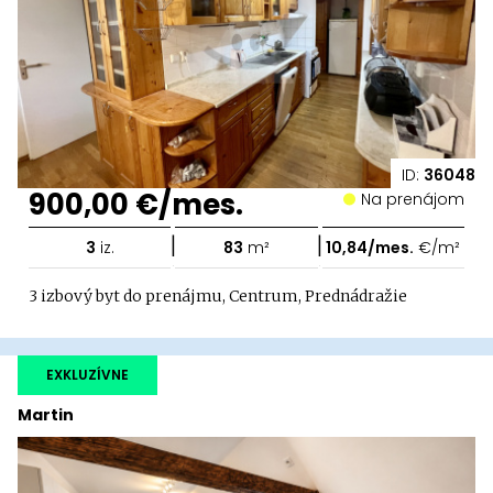
ID:
36048
900,00 €/mes.
Na prenájom
|
|
3
iz.
83
m²
10,84/mes.
€/m²
3 izbový byt do prenájmu, Centrum, Prednádražie
EXKLUZÍVNE
Martin