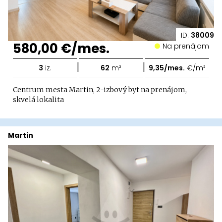
ID:
38009
580,00 €/mes.
Na prenájom
|
|
3
iz.
62
m²
9,35/mes.
€/m²
Centrum mesta Martin, 2-izbový byt na prenájom,
skvelá lokalita
Martin