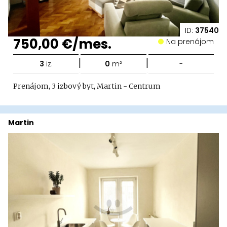
ID:
37540
750,00 €/mes.
Na prenájom
|
|
3
iz.
0
m²
-
Prenájom, 3 izbový byt, Martin - Centrum
Martin