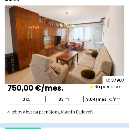
ID:
37907
750,00 €/mes.
Na prenájom
|
|
3
iz.
83
m²
9,04/mes.
€/m²
4-izbový byt na prenájom, Martin Ľadoveň