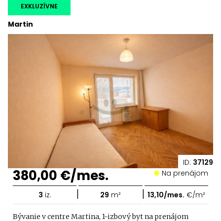
EXKLUZÍVNE
Martin
ID:
37129
380,00 €/mes.
Na prenájom
|
|
3
iz.
29
m²
13,10/mes.
€/m²
Bývanie v centre Martina, 1-izbový byt na prenájom