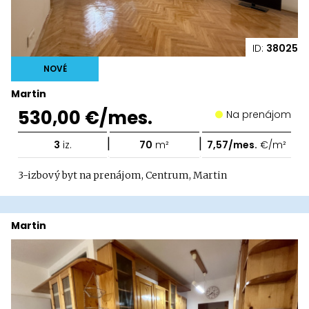
ID:
38025
NOVÉ
Martin
530,00 €/mes.
Na prenájom
|
|
3
iz.
70
m²
7,57/mes.
€/m²
3-izbový byt na prenájom, Centrum, Martin
Martin