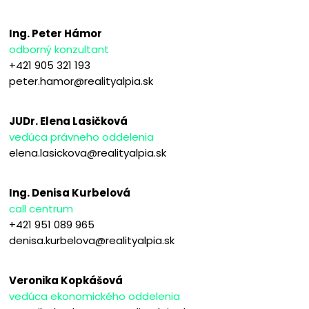
Ing. Peter Hámor
odborný konzultant
+421 905 321 193
peter.hamor@realityalpia.sk
JUDr. Elena Lasičková
vedúca právneho oddelenia
elena.lasickova@realityalpia.sk
Ing. Denisa Kurbelová
call centrum
+421 951 089 965
denisa.kurbelova@realityalpia.sk
Veronika Kopkášová
vedúca ekonomického oddelenia